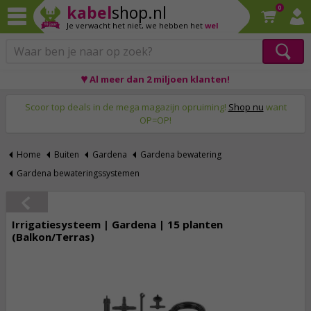
kabel
shop.nl
0
Je verwacht het niet,
we hebben het
wel
♥ Al meer dan 2 miljoen klanten!
Op werkdagen voor 23:59 uur besteld, morgen thuis!
Scoor top deals in de mega magazijn opruiming!
Shop nu
want
OP=OP!
Home
Buiten
Gardena
Gardena bewatering
Gardena bewateringssystemen
Irrigatiesysteem | Gardena | 15 planten
(Balkon/Terras)