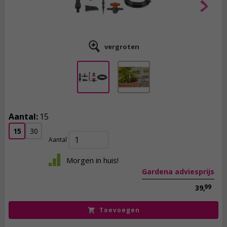
vergroten
Aantal:
15
32,
95
15
30
incl. btw
Aantal
Morgen in huis!
Gardena adviesprijs
99
39,
Toevoegen