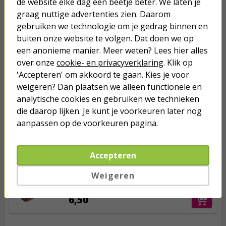
de website elke dag een beetje beter. We laten je
graag nuttige advertenties zien. Daarom
Anderen kochten ook...
gebruiken we technologie om je gedrag binnen en
Besproeiingscomputer | Gardena |
buiten onze website te volgen. Dat doen we op
3/4’’, 1’’ (Besproeiing tot 99 minuten,
een anonieme manier. Meer weten? Lees hier alles
Frequentie per 4 - 72 uur)
over onze
cookie- en privacyverklaring
. Klik op
45,95
'Accepteren' om akkoord te gaan. Kies je voor
weigeren? Dan plaatsen we alleen functionele en
analytische cookies en gebruiken we technieken
Watertimer | Gardena | 3/4’’, 1’’ (5 -
120 minuten)
die daarop lijken. Je kunt je voorkeuren later nog
aanpassen op de voorkeuren pagina.
27,50
Accepteren
Koppelstuk tuinslang | Gardena |
13 - 15 mm (Power-Grip)
Weigeren
6,50