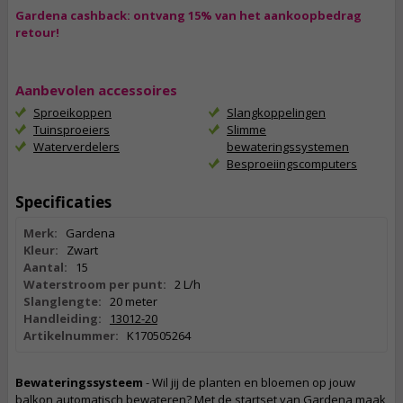
Gardena cashback: ontvang 15% van het aankoopbedrag
retour!
Aanbevolen accessoires
Sproeikoppen
Slangkoppelingen
Tuinsproeiers
Slimme
Waterverdelers
bewateringssystemen
Besproeiingscomputers
Specificaties
Merk:
Gardena
Kleur:
Zwart
Aantal:
15
Waterstroom per punt:
2 L/h
Slanglengte:
20 meter
Handleiding:
13012-20
Artikelnummer:
K170505264
Bewateringssysteem
- Wil jij de planten en bloemen op jouw
balkon automatisch bewateren? Met de startset van Gardena maak