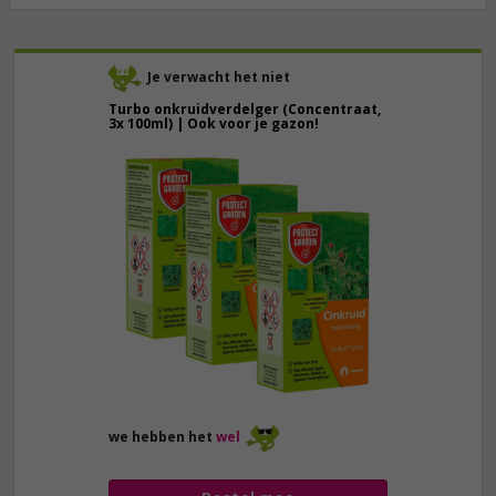
Je verwacht het niet
Turbo onkruidverdelger (Concentraat,
3x 100ml) | Ook voor je gazon!
43,
50
40,
89
we hebben het
wel