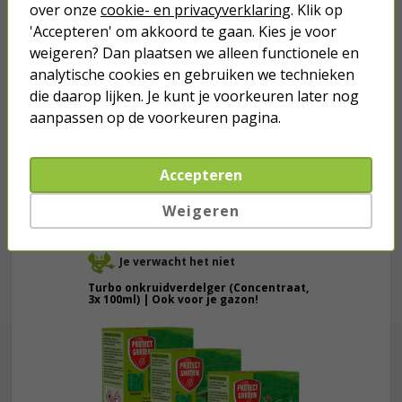
over onze
cookie- en privacyverklaring
. Klik op
'Accepteren' om akkoord te gaan. Kies je voor
21,95
weigeren? Dan plaatsen we alleen functionele en
analytische cookies en gebruiken we technieken
Vliegenverjager | Nedis | 25 x Ø 40
die daarop lijken. Je kunt je voorkeuren later nog
cm (Batterijen, Ventilator)
aanpassen op de voorkeuren pagina.
8,95
Accepteren
Weigeren
Je verwacht het niet
Turbo onkruidverdelger (Concentraat,
3x 100ml) | Ook voor je gazon!
43,
50
40,
89