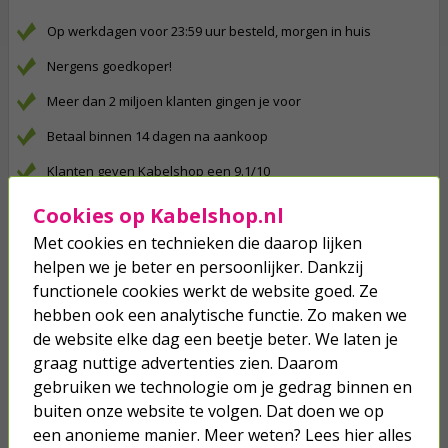
Op werkdagen voor 23:59 uur besteld, morgen in huis
Nergens goedkoper!
Meer dan 2 miljoen klanten gingen je voor
Betaal binnen 14 dagen na aankoop
Klanten geven Kabelshop een 9.1/10
Al 4 keer verkozen tot beste webwinkel
Cookies op Kabelshop.nl
Met cookies en technieken die daarop lijken
Anderen kochten ook...
helpen we je beter en persoonlijker. Dankzij
functionele cookies werkt de website goed. Ze
Glasvezelkabel OS2 - SC/SC - 5
meter (Duplex, 9/125μm)
hebben ook een analytische functie. Zo maken we
de website elke dag een beetje beter. We laten je
8,95
graag nuttige advertenties zien. Daarom
gebruiken we technologie om je gedrag binnen en
buiten onze website te volgen. Dat doen we op
Waterverdeler | Gardena | 2-weg
een anonieme manier. Meer weten? Lees hier alles
(3/4’’, 1’’)