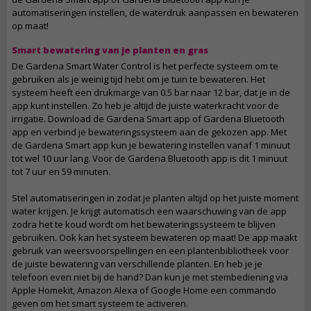
automatiseringen instellen, de waterdruk aanpassen en bewateren
op maat!
Smart bewatering van je planten en gras
De Gardena Smart Water Control is het perfecte systeem om te
gebruiken als je weinig tijd hebt om je tuin te bewateren. Het
systeem heeft een drukmarge van 0.5 bar naar 12 bar, dat je in de
app kunt instellen. Zo heb je altijd de juiste waterkracht voor de
irrigatie. Download de Gardena Smart app of Gardena Bluetooth
app en verbind je bewateringssysteem aan de gekozen app. Met
de Gardena Smart app kun je bewatering instellen vanaf 1 minuut
tot wel 10 uur lang. Voor de Gardena Bluetooth app is dit 1 minuut
tot 7 uur en 59 minuten.
Stel automatiseringen in zodat je planten altijd op het juiste moment
water krijgen. Je krijgt automatisch een waarschuwing van de app
zodra het te koud wordt om het bewateringssysteem te blijven
gebruiken. Ook kan het systeem bewateren op maat! De app maakt
gebruik van weersvoorspellingen en een plantenbibliotheek voor
de juiste bewatering van verschillende planten. En heb je je
telefoon even niet bij de hand? Dan kun je met stembediening via
Apple Homekit, Amazon Alexa of Google Home een commando
geven om het smart systeem te activeren.