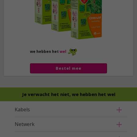
we hebben het
wel
Bestel mee
Je verwacht het niet, we hebben het wel
Kabels
Netwerk