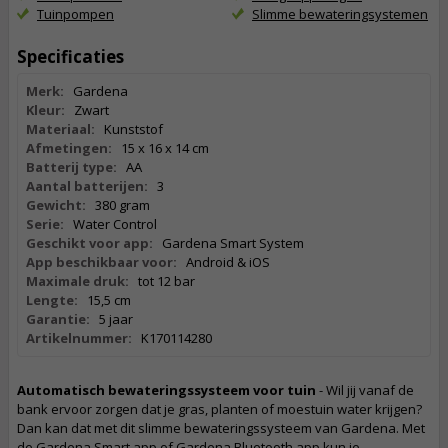
Tuinpompen
Slimme bewateringsystemen
Specificaties
Merk:
Gardena
Kleur:
Zwart
Materiaal:
Kunststof
Afmetingen:
15 x 16 x 14 cm
Batterij type:
AA
Aantal batterijen:
3
Gewicht:
380 gram
Serie:
Water Control
Geschikt voor app:
Gardena Smart System
App beschikbaar voor:
Android & iOS
Maximale druk:
tot 12 bar
Lengte:
15,5 cm
Garantie:
5 jaar
Artikelnummer:
K170114280
Automatisch bewateringssysteem voor tuin
- Wil jij vanaf de
bank ervoor zorgen dat je gras, planten of moestuin water krijgen?
Dan kan dat met dit slimme bewateringssysteem van Gardena. Met
de Gardena Smart app of Gardena Bluetooth app kun je