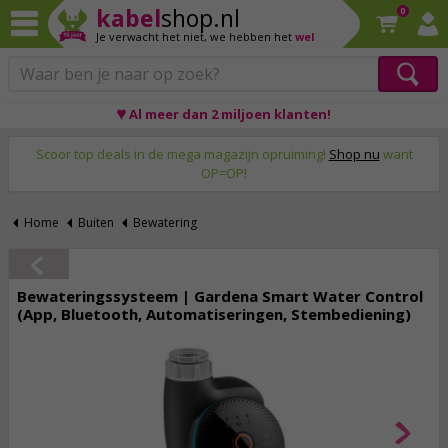
kabel
shop.nl
0
Je verwacht het niet,
we hebben het
wel
♥ Al meer dan 2 miljoen klanten!
Op werkdagen voor 23:59 uur besteld, morgen thuis!
Scoor top deals in de mega magazijn opruiming!
Shop nu
want
OP=OP!
Home
Buiten
Bewatering
Bewateringssysteem | Gardena Smart Water Control
(App, Bluetooth, Automatiseringen, Stembediening)