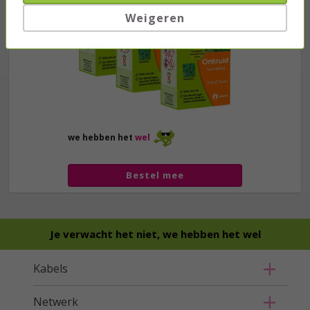
Weigeren
we hebben het
wel
Bestel mee
Je verwacht het niet, we hebben het wel
Kabels
Netwerk