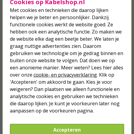
Bodemverbeteraar | DCM | 20 kg
Cookies op Kabelshop.nl
(Lava, Bio-label)
Met cookies en technieken die daarop lijken
helpen we je beter en persoonlijker. Dankzij
18,50
functionele cookies werkt de website goed. Ze
hebben ook een analytische functie. Zo maken we
Koemest | Ecotop | 45 liter (25 m²,
de website elke dag een beetje beter. We laten je
Organisch)
graag nuttige advertenties zien. Daarom
gebruiken we technologie om je gedrag binnen en
13,50
buiten onze website te volgen. Dat doen we op
een anonieme manier. Meer weten? Lees hier alles
over onze
cookie- en privacyverklaring
. Klik op
'Accepteren' om akkoord te gaan. Kies je voor
weigeren? Dan plaatsen we alleen functionele en
analytische cookies en gebruiken we technieken
Je verwacht het niet
die daarop lijken. Je kunt je voorkeuren later nog
Turbo onkruidverdelger (Concentraat,
3x 100ml) | Ook voor je gazon!
aanpassen op de voorkeuren pagina.
43,
50
40,
89
Accepteren