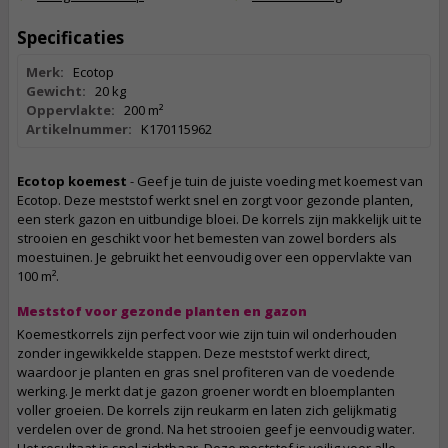
Specificaties
Merk:
Ecotop
Gewicht:
20 kg
Oppervlakte:
200 m²
Artikelnummer:
K170115962
Ecotop koemest
- Geef je tuin de juiste voeding met koemest van
Ecotop. Deze meststof werkt snel en zorgt voor gezonde planten,
een sterk gazon en uitbundige bloei. De korrels zijn makkelijk uit te
strooien en geschikt voor het bemesten van zowel borders als
moestuinen. Je gebruikt het eenvoudig over een oppervlakte van
100 m².
Meststof voor gezonde planten en gazon
Koemestkorrels zijn perfect voor wie zijn tuin wil onderhouden
zonder ingewikkelde stappen. Deze meststof werkt direct,
waardoor je planten en gras snel profiteren van de voedende
werking. Je merkt dat je gazon groener wordt en bloemplanten
voller groeien. De korrels zijn reukarm en laten zich gelijkmatig
verdelen over de grond. Na het strooien geef je eenvoudig water.