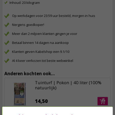
Inhoud: 20 kilogram
Op werkdagen voor 23:59 uur besteld, morgen in huis
Nergens goedkoper!
Meer dan 2 miljoen klanten gingen je voor
Betaal binnen 14 dagen na aankoop
Klanten geven Kabelshop een 9.1/10
Al 4 keer verkozen tot beste webwinkel
Anderen kochten ook...
Tuinturf | Pokon | 40 liter (100%
natuurlijk)
14,50