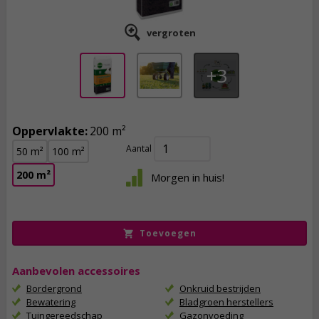
vergroten
3
Oppervlakte:
200 m²
Aantal
50 m²
100 m²
27,
95
200 m²
Morgen in huis!
incl. btw
Toevoegen
Aanbevolen accessoires
Bordergrond
Onkruid bestrijden
Bewatering
Bladgroen herstellers
Tuingereedschap
Gazonvoeding