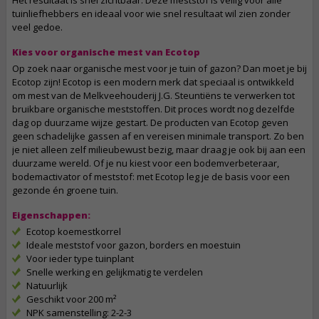
Het resultaat is snel zichtbaar. Deze meststof is veilig voor alle
tuinliefhebbers en ideaal voor wie snel resultaat wil zien zonder
veel gedoe.
Kies voor organische mest van Ecotop
Op zoek naar organische mest voor je tuin of gazon? Dan moet je bij
Ecotop zijn! Ecotop is een modern merk dat speciaal is ontwikkeld
om mest van de Melkveehouderij J.G. Steuntiëns te verwerken tot
bruikbare organische meststoffen. Dit proces wordt nog dezelfde
dag op duurzame wijze gestart. De producten van Ecotop geven
geen schadelijke gassen af en vereisen minimale transport. Zo ben
je niet alleen zelf milieubewust bezig, maar draag je ook bij aan een
duurzame wereld. Of je nu kiest voor een bodemverbeteraar,
bodemactivator of meststof: met Ecotop leg je de basis voor een
gezonde én groene tuin.
Eigenschappen:
Ecotop koemestkorrel
Ideale meststof voor gazon, borders en moestuin
Voor ieder type tuinplant
Snelle werking en gelijkmatig te verdelen
Natuurlijk
Geschikt voor 200 m²
NPK samenstelling: 2-2-3