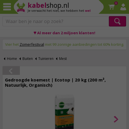
kabel
shop.nl
0
Je verwacht het niet,
we hebben het
wel
♥ Al meer dan 2 miljoen klanten!
Op werkdagen voor 23:59 uur besteld, morgen thuis!
Vier het
Zomerfestival
met 99 zonnige aanbiedingen tot 60% korting.
Home
Buiten
Tuinieren
Mest
Gedroogde koemest | Ecotop | 20 kg (200 m²,
Natuurlijk, Organisch)