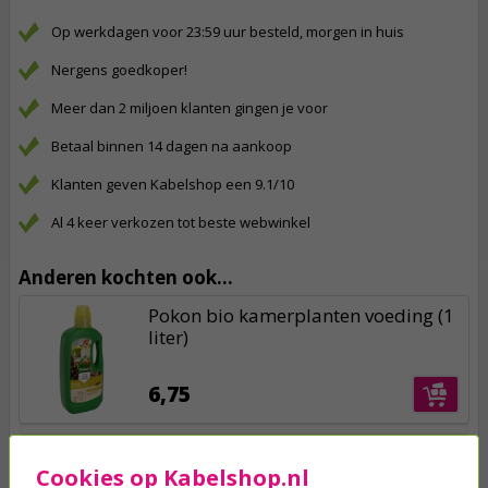
Op werkdagen voor 23:59 uur besteld, morgen in huis
Nergens goedkoper!
Meer dan 2 miljoen klanten gingen je voor
Betaal binnen 14 dagen na aankoop
Klanten geven Kabelshop een 9.1/10
Al 4 keer verkozen tot beste webwinkel
Anderen kochten ook...
Pokon bio kamerplanten voeding (1
liter)
6,75
Koemest | Ecotop | 45 liter (25 m²,
Cookies op Kabelshop.nl
Organisch)