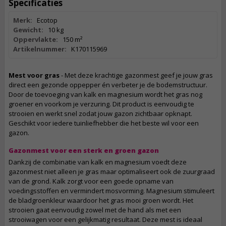
Specificaties
Merk:
Ecotop
Gewicht:
10 kg
Oppervlakte:
150 m²
Artikelnummer:
K170115969
Mest voor gras
- Met deze krachtige gazonmest geef je jouw gras
direct een gezonde oppepper én verbeter je de bodemstructuur.
Door de toevoeging van kalk en magnesium wordt het gras nog
groener en voorkom je verzuring. Dit product is eenvoudig te
strooien en werkt snel zodat jouw gazon zichtbaar opknapt.
Geschikt voor iedere tuinliefhebber die het beste wil voor een
gazon.
Gazonmest voor een sterk en groen gazon
Dankzij de combinatie van kalk en magnesium voedt deze
gazonmest niet alleen je gras maar optimaliseert ook de zuurgraad
van de grond. Kalk zorgt voor een goede opname van
voedingsstoffen en vermindert mosvorming. Magnesium stimuleert
de bladgroenkleur waardoor het gras mooi groen wordt. Het
strooien gaat eenvoudig zowel met de hand als met een
strooiwagen voor een gelijkmatig resultaat. Deze mest is ideaal