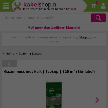
kabel
shop.nl
0
Je verwacht het niet,
we hebben het
wel
♥ Al meer dan 2 miljoen klanten!
Op werkdagen voor 23:59 uur besteld, morgen thuis!
Scoor top deals in de mega magazijn opruiming!
Shop nu
want
OP=OP!
Home
Buiten
Ecotop
Gazonmest met kalk | Ecotop | 125 m² (Bio-label)