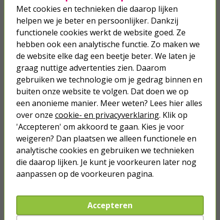
Met cookies en technieken die daarop lijken
13,50
helpen we je beter en persoonlijker. Dankzij
functionele cookies werkt de website goed. Ze
hebben ook een analytische functie. Zo maken we
Gazonmest | Ecotop | 5 kg (75 m²,
de website elke dag een beetje beter. We laten je
Bio-label)
graag nuttige advertenties zien. Daarom
gebruiken we technologie om je gedrag binnen en
16,95
buiten onze website te volgen. Dat doen we op
een anonieme manier. Meer weten? Lees hier alles
over onze
cookie- en privacyverklaring
. Klik op
'Accepteren' om akkoord te gaan. Kies je voor
weigeren? Dan plaatsen we alleen functionele en
Je verwacht het niet
analytische cookies en gebruiken we technieken
Turbo onkruidverdelger (Concentraat,
die daarop lijken. Je kunt je voorkeuren later nog
3x 100ml) | Ook voor je gazon!
aanpassen op de voorkeuren pagina.
43,
50
40,
89
Accepteren