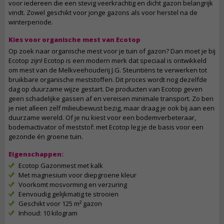
voor iedereen die een stevig veerkrachtig en dicht gazon belangrijk
vindt. Zowel geschikt voor jonge gazons als voor herstel na de
winterperiode.
Kies voor organische mest van Ecotop
Op zoek naar organische mest voor je tuin of gazon? Dan moet je bij
Ecotop zijn! Ecotop is een modern merk dat speciaal is ontwikkeld
om mest van de Melkveehouderij J.G. Steuntiëns te verwerken tot
bruikbare organische meststoffen. Dit proces wordt nog dezelfde
dag op duurzame wijze gestart. De producten van Ecotop geven
geen schadelijke gassen af en vereisen minimale transport. Zo ben
je niet alleen zelf milieubewust bezig, maar draag je ook bij aan een
duurzame wereld. Of je nu kiest voor een bodemverbeteraar,
bodemactivator of meststof: met Ecotop leg je de basis voor een
gezonde én groene tuin.
Eigenschappen:
Ecotop Gazonmest met kalk
Met magnesium voor diepgroene kleur
Voorkomt mosvorming en verzuring
Eenvoudig gelijkmatig te strooien
Geschikt voor 125 m² gazon
Inhoud: 10 kilogram