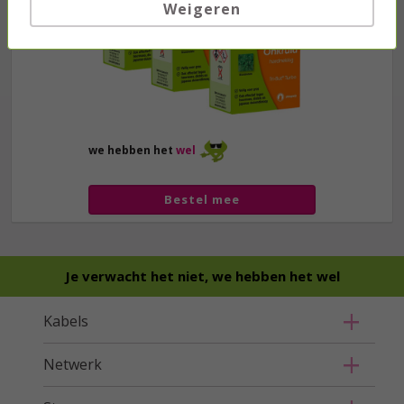
Weigeren
we hebben het
wel
Bestel mee
Je verwacht het niet, we hebben het wel
Kabels
Netwerk