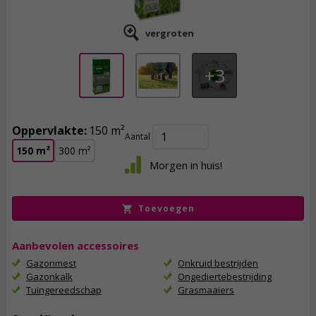
vergroten
3
Oppervlakte:
150 m²
Aantal
11,
95
150 m²
300 m²
Morgen in huis!
incl. btw
Toevoegen
Aanbevolen accessoires
Gazonmest
Onkruid bestrijden
Gazonkalk
Ongediertebestrijding
Tuingereedschap
Grasmaaiers