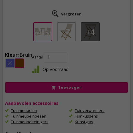
vergroten
4
Kleur:
Bruin
Aantal
189,
95
Op voorraad
incl. btw
Toevoegen
Aanbevolen accessoires
Tuinmeubelen
Tuinverwarmers
Tuinmeubelhoezen
Tuinkussens
Tuinmeubelreinigers
Kunstgras