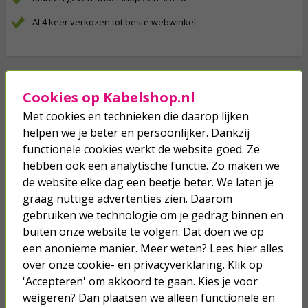
Al 4 keer verkozen tot beste webwinkel
Cookies op Kabelshop.nl
Je verwacht het niet
Met cookies en technieken die daarop lijken
Turbo onkruidverdelger (Concentraat,
3x 100ml) | Ook voor je gazon!
helpen we je beter en persoonlijker. Dankzij
functionele cookies werkt de website goed. Ze
43,
50
40,
89
hebben ook een analytische functie. Zo maken we
de website elke dag een beetje beter. We laten je
graag nuttige advertenties zien. Daarom
gebruiken we technologie om je gedrag binnen en
buiten onze website te volgen. Dat doen we op
een anonieme manier. Meer weten? Lees hier alles
over onze
cookie- en privacyverklaring
. Klik op
'Accepteren' om akkoord te gaan. Kies je voor
weigeren? Dan plaatsen we alleen functionele en