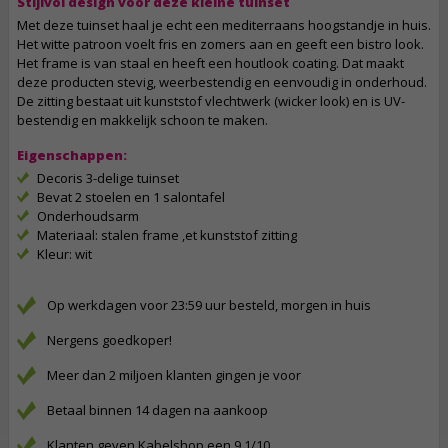
Stijlvol design voor deze kleine tuinset
Met deze tuinset haal je echt een mediterraans hoogstandje in huis.
Het witte patroon voelt fris en zomers aan en geeft een bistro look.
Het frame is van staal en heeft een houtlook coating. Dat maakt
deze producten stevig, weerbestendig en eenvoudig in onderhoud.
De zitting bestaat uit kunststof vlechtwerk (wicker look) en is UV-
bestendig en makkelijk schoon te maken.
Eigenschappen:
Decoris 3-delige tuinset
Bevat 2 stoelen en 1 salontafel
Onderhoudsarm
Materiaal: stalen frame ,et kunststof zitting
Kleur: wit
Op werkdagen voor 23:59 uur besteld, morgen in huis
Nergens goedkoper!
Meer dan 2 miljoen klanten gingen je voor
Betaal binnen 14 dagen na aankoop
Klanten geven Kabelshop een 9.1/10