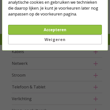
analytische cookies en gebruiken we technieken
we hebben het
wel
die daarop lijken. Je kunt je voorkeuren later nog
aanpassen op de voorkeuren pagina.
Bestel mee
Accepteren
Weigeren
Je verwacht het niet, we hebben het wel
Kabels
Netwerk
Stroom
Telefoon & Tablet
Verlichting