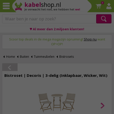
kabel
shop.nl
0
Je verwacht het niet,
we hebben het
wel
♥ Al meer dan 2 miljoen klanten!
Op werkdagen voor 23:59 uur besteld, morgen thuis!
Scoor top deals in de mega magazijn opruiming!
Shop nu
want
OP=OP!
Home
Buiten
Tuinmeubelen
Bistrosets
Bistroset | Decoris | 3-delig (Inklapbaar, Wicker, Wit)