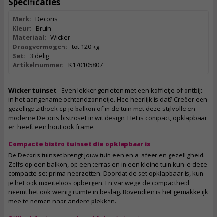
Specificaties
Merk:
Decoris
Kleur:
Bruin
Materiaal:
Wicker
Draagvermogen:
tot 120 kg
Set:
3 delig
Artikelnummer:
K170105807
Wicker tuinset
- Even lekker genieten met een koffietje of ontbijt
in het aangename ochtendzonnetje. Hoe heerlijk is dat? Creëer een
gezellige zithoek op je balkon of in de tuin met deze stijlvolle en
moderne Decoris bistroset in wit design. Het is compact, opklapbaar
en heeft een houtlook frame.
Compacte bistro tuinset die opklapbaar is
De Decoris tuinset brengt jouw tuin een en al sfeer en gezelligheid.
Zelfs op een balkon, op een terras en in een kleine tuin kun je deze
compacte set prima neerzetten. Doordat de set opklapbaar is, kun
je het ook moeiteloos opbergen. En vanwege de compactheid
neemt het ook weinig ruimte in beslag. Bovendien is het gemakkelijk
mee te nemen naar andere plekken.