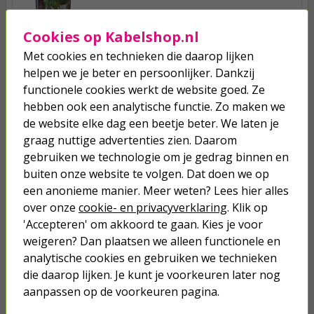
11,50
Cookies op Kabelshop.nl
Met cookies en technieken die daarop lijken
Cactussen en vetplanten potgrond |
helpen we je beter en persoonlijker. Dankzij
DCM | 10 liter (Bio-label)
functionele cookies werkt de website goed. Ze
hebben ook een analytische functie. Zo maken we
6,45
de website elke dag een beetje beter. We laten je
graag nuttige advertenties zien. Daarom
Perliet | DCM | 10 liter
gebruiken we technologie om je gedrag binnen en
buiten onze website te volgen. Dat doen we op
een anonieme manier. Meer weten? Lees hier alles
9,50
over onze
cookie- en privacyverklaring
. Klik op
'Accepteren' om akkoord te gaan. Kies je voor
weigeren? Dan plaatsen we alleen functionele en
analytische cookies en gebruiken we technieken
die daarop lijken. Je kunt je voorkeuren later nog
aanpassen op de voorkeuren pagina.
Je verwacht het niet
Turbo onkruidverdelger (Concentraat,