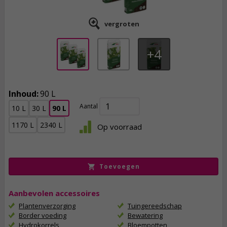
vergroten
4
Inhoud:
90 L
Aantal
10 L
30 L
90 L
38,
85
1170 L
2340 L
Op voorraad
incl. btw
Toevoegen
Aanbevolen accessoires
Plantenverzorging
Tuingereedschap
Border voeding
Bewatering
Hydrokorrels
Bloempotten