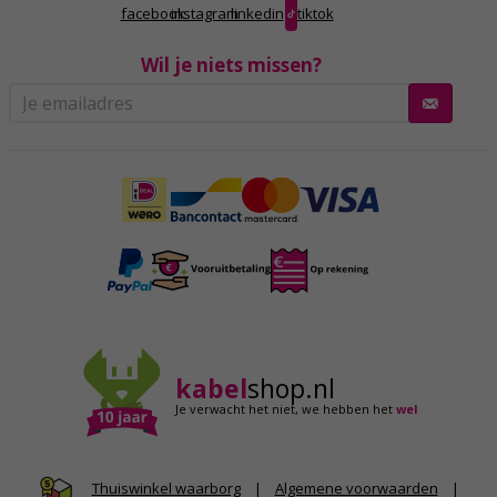
facebook
instagram
linkedin
tiktok
Wil je niets missen?
kabel
shop.nl
Je verwacht het niet,
we hebben het
wel
|
Algemene voorwaarden
|
Thuiswinkel waarborg