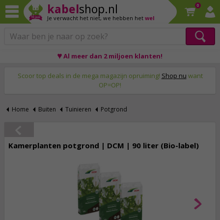
kabel
shop.nl
0
Je verwacht het niet,
we hebben het
wel
♥ Al meer dan 2 miljoen klanten!
Op werkdagen voor 23:59 uur besteld, morgen thuis!
Scoor top deals in de mega magazijn opruiming!
Shop nu
want
OP=OP!
Home
Buiten
Tuinieren
Potgrond
Kamerplanten potgrond | DCM | 90 liter (Bio-label)