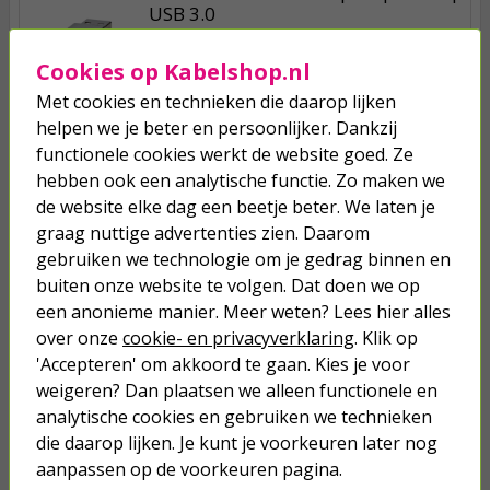
USB 3.0
Cookies op Kabelshop.nl
5,50
Met cookies en technieken die daarop lijken
helpen we je beter en persoonlijker. Dankzij
Groenten en fruit voeding | Compo
| 1 liter (Natuurlijk, Vloeibaar)
functionele cookies werkt de website goed. Ze
hebben ook een analytische functie. Zo maken we
de website elke dag een beetje beter. We laten je
8,95
graag nuttige advertenties zien. Daarom
gebruiken we technologie om je gedrag binnen en
Buitenthermometer | Nature | 17
buiten onze website te volgen. Dat doen we op
cm (Muurbevestiging, -30 tot 50 °C)
een anonieme manier. Meer weten? Lees hier alles
over onze
cookie- en privacyverklaring
. Klik op
2,45
'Accepteren' om akkoord te gaan. Kies je voor
weigeren? Dan plaatsen we alleen functionele en
analytische cookies en gebruiken we technieken
die daarop lijken. Je kunt je voorkeuren later nog
aanpassen op de voorkeuren pagina.
Je verwacht het niet