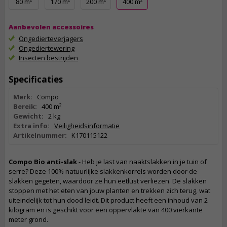
80 m²
170 m²
200 m²
400 m²
Aanbevolen accessoires
Ongedierteverjagers
Ongediertewering
Insecten bestrijden
Specificaties
Merk:
Compo
Bereik:
400 m²
Gewicht:
2 kg
Extra info:
Veiligheidsinformatie
Artikelnummer:
K170115122
Compo Bio anti-slak
- Heb je last van naaktslakken in je tuin of
serre? Deze 100% natuurlijke slakkenkorrels worden door de
slakken gegeten, waardoor ze hun eetlust verliezen. De slakken
stoppen met het eten van jouw planten en trekken zich terug, wat
uiteindelijk tot hun dood leidt. Dit product heeft een inhoud van 2
kilogram en is geschikt voor een oppervlakte van 400 vierkante
meter grond.