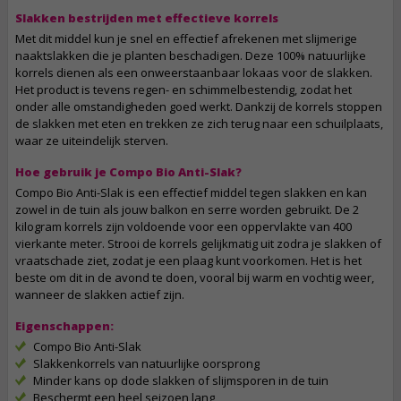
Slakken bestrijden met effectieve korrels
Met dit middel kun je snel en effectief afrekenen met slijmerige
naaktslakken die je planten beschadigen. Deze 100% natuurlijke
korrels dienen als een onweerstaanbaar lokaas voor de slakken.
Het product is tevens regen- en schimmelbestendig, zodat het
onder alle omstandigheden goed werkt. Dankzij de korrels stoppen
de slakken met eten en trekken ze zich terug naar een schuilplaats,
waar ze uiteindelijk sterven.
Hoe gebruik je Compo Bio Anti-Slak?
Compo Bio Anti-Slak is een effectief middel tegen slakken en kan
zowel in de tuin als jouw balkon en serre worden gebruikt. De 2
kilogram korrels zijn voldoende voor een oppervlakte van 400
vierkante meter. Strooi de korrels gelijkmatig uit zodra je slakken of
vraatschade ziet, zodat je een plaag kunt voorkomen. Het is het
beste om dit in de avond te doen, vooral bij warm en vochtig weer,
wanneer de slakken actief zijn.
Eigenschappen:
Compo Bio Anti-Slak
Slakkenkorrels van natuurlijke oorsprong
Minder kans op dode slakken of slijmsporen in de tuin
Beschermt een heel seizoen lang