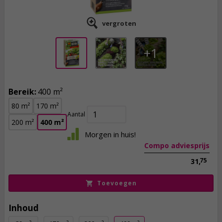
vergroten
1
Bereik:
400 m²
29,
50
80 m²
170 m²
incl. btw
Aantal
200 m²
400 m²
Morgen in huis!
Compo adviesprijs
75
31,
Toevoegen
Inhoud