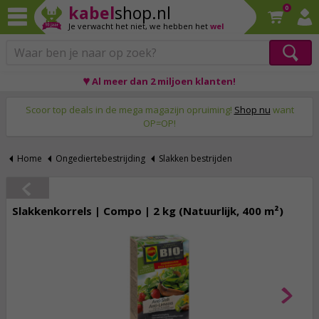
kabel
shop.nl
0
Je verwacht het niet,
we hebben het
wel
♥ Al meer dan 2 miljoen klanten!
Op werkdagen voor 23:59 uur besteld, morgen thuis!
Scoor top deals in de mega magazijn opruiming!
Shop nu
want
OP=OP!
Home
Ongediertebestrijding
Slakken bestrijden
Slakkenkorrels | Compo | 2 kg (Natuurlijk, 400 m²)