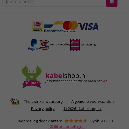
kabel
shop.nl
Je verwacht het niet,
we hebben het
wel
|
Algemene voorwaarden
|
Thuiswinkel waarborg
Privacy policy
|
© 2026 - kabelshop.nl
Beoordeling door klanten:
Kiyoh
9.1
/
10
10266
beoordelingen