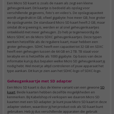
Een Micro SD kaart is zoals de naam als zegt een kleine
geheugenkaart. Dit kaartje is bedoeld als opslag voor
verschillende gegevens, foto's en video's. De opslagcapaciteit
wordt uitgedrukt in GB, ofwel gigabyte: hoe meer GB, hoe groter
de opslagruimte. De standaard Micro SD kaart heeft 2 GB, maar
omdat dit erg weinig is, werden er al snel geheugenkaartjes
ontwikkeld met meer geheugen. Zo heb je tegenwoordig de
Micro SDHC en de Micro SDXC geheugenkaartjes. Deze typen
werken hetzelfde als de reguliere kaart, maar hebben een
groter geheugen. SDHC heeft een capacitiet tot 32 GB en SDXC
heeft een geheugen tussen de 64 GB en 2 TB. TB staat voor
terabyte en is hetzelfde als 1000 gigabyte. Op basis van deze
informatie kun jij dus bepalen welke Micro SD geheugenkaart jij
nodig hebt. Wel moet je altijd controleren of jouw apparaat het
type aankan. Dit kun je zien aan het SDHC-logo of SDXC-logo.
Geheugenkaartje met SD adapter
Een Micro SD kaart is dus de kleine variant van een gewone
SD
kaart
. Beide kaarten hebben dezelfde mogelijkheden en
kenmerken. Bij Kabelshop.nl verkopen we daarom Micro SD
kaarten met een SD-adapter. Je kunt jouw Micro SD kaart in deze
adapter steken, waardoor jij het product ook als SD kaart kunt
gebruiken. Heb jij dus verschillende apparaten die gebruik