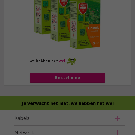
we hebben het
wel
Bestel mee
Je verwacht het niet, we hebben het wel
Kabels
Netwerk