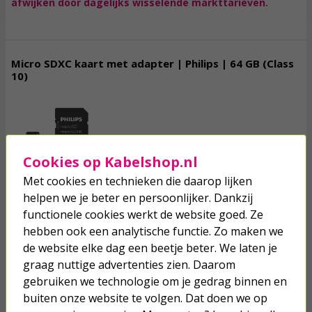
afwijken door dagelijks wisselende markttarieven.
Micro SDXC kaart met adapter | Philips | 64 GB (Class
10)
14,
95
incl. btw
Cookies op Kabelshop.nl
vergroten
Met cookies en technieken die daarop lijken
helpen we je beter en persoonlijker. Dankzij
functionele cookies werkt de website goed. Ze
Geheugen:
hebben ook een analytische functie. Zo maken we
64 GB
128 GB
256 GB
512 GB
de website elke dag een beetje beter. We laten je
graag nuttige advertenties zien. Daarom
gebruiken we technologie om je gedrag binnen en
Morgen in huis!
Toevoegen
buiten onze website te volgen. Dat doen we op