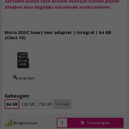
aantallen buiten onze actuele voorraad kunnen prijzen
afwijken door dagelijks wisselende markttarieven.
Micro SDXC kaart met adapter | Integral | 64 GB
(Class 10)
24,
95
incl. btw
vergroten
Geheugen:
64 GB
128 GB
256 GB
512 GB
Morgen in huis!
Toevoegen