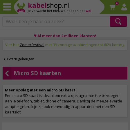
kabel
shop.nl
0
Je verwacht het niet,
we hebben het
wel
Op werkdagen voor 23:59 uur besteld, morgen thuis!
♥ Al meer dan 2 miljoen klanten!
Vier het
Zomerfestival
met 99 zonnige aanbiedingen tot 60% korting.
Extern geheugen
Micro SD kaarten
Meer opslag met een micro SD kaart
Een micro SD kaart is ideaal om extra opslagruimte toe te voegen
aan je telefoon, tablet, drone of camera. Dankzij de meegeleverde
adapter gebruik je ze ook eenvoudig in apparaten met een SD-
kaartslot