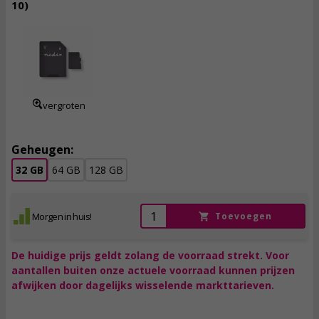
10)
13,
95
incl. btw
vergroten
Geheugen:
32 GB
64 GB
128 GB
Morgen in huis!
Toevoegen
De huidige prijs geldt zolang de voorraad strekt. Voor
aantallen buiten onze actuele voorraad kunnen prijzen
afwijken door dagelijks wisselende markttarieven.