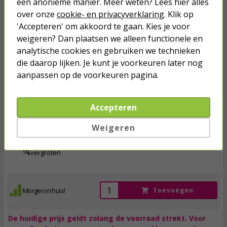
een anonieme manier. Meer weten? Lees hier alles
De huidige prijs geldt zolang de voorraad strekt. Voor
over onze
cookie- en privacyverklaring
. Klik op
aantallen buiten onze actuele voorraad kunnen prijzen
'Accepteren' om akkoord te gaan. Kies je voor
afwijken door dagelijks wisselende markttarieven.
weigeren? Dan plaatsen we alleen functionele en
analytische cookies en gebruiken we technieken
die daarop lijken. Je kunt je voorkeuren later nog
Micro SDHC kaart met adapter | Philips | 32 GB (Class
aanpassen op de voorkeuren pagina.
10, 2 stuks)
Accepteren
19,
90
Weigeren
incl. btw
vergroten
Morgen in huis!
Toevoegen
De huidige prijs geldt zolang de voorraad strekt. Voor