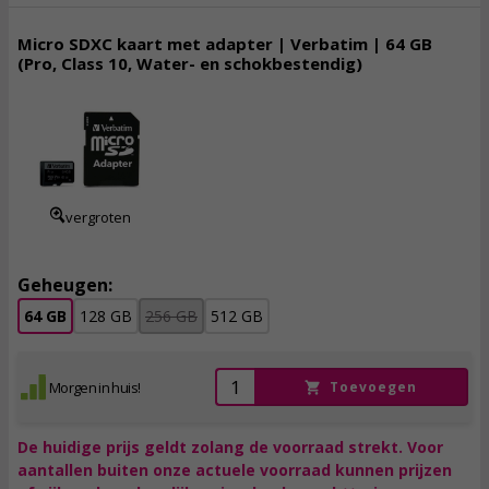
Micro SDXC kaart met adapter | Verbatim | 64 GB
(Pro, Class 10, Water- en schokbestendig)
14,
95
incl. btw
vergroten
Geheugen:
64 GB
128 GB
256 GB
512 GB
Morgen in huis!
Toevoegen
De huidige prijs geldt zolang de voorraad strekt. Voor
aantallen buiten onze actuele voorraad kunnen prijzen