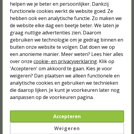
Nergens goedkoper!
helpen we je beter en persoonlijker. Dankzij
functionele cookies werkt de website goed. Ze
Meer dan 2 miljoen klanten gingen je voor
hebben ook een analytische functie. Zo maken we
Betaal binnen 14 dagen na aankoop
de website elke dag een beetje beter. We laten je
graag nuttige advertenties zien. Daarom
Klanten geven Kabelshop een 9.1/10
gebruiken we technologie om je gedrag binnen en
Al 4 keer verkozen tot beste webwinkel
buiten onze website te volgen. Dat doen we op
een anonieme manier. Meer weten? Lees hier alles
Anderen kochten ook...
over onze
cookie- en privacyverklaring
. Klik op
'Accepteren' om akkoord te gaan. Kies je voor
Wandlamp buiten | Konstsmide |
Milano (E27, Down)
weigeren? Dan plaatsen we alleen functionele en
analytische cookies en gebruiken we technieken
die daarop lijken. Je kunt je voorkeuren later nog
49,50
aanpassen op de voorkeuren pagina.
Led lamp E27 | Globe | Calex (3.8W,
250lm, 2100K, Dimbaar)
Accepteren
Weigeren
10,50