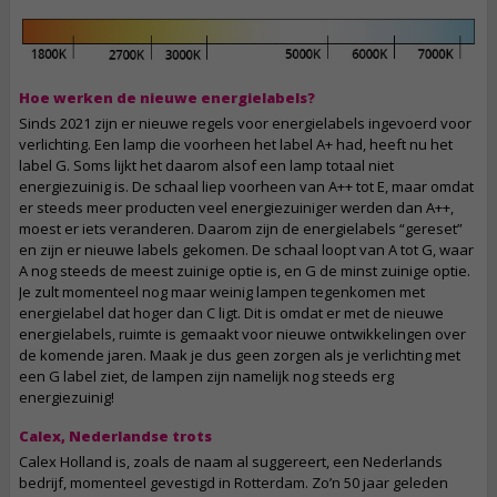
Hoe werken de nieuwe energielabels?
Sinds 2021 zijn er nieuwe regels voor energielabels ingevoerd voor
verlichting. Een lamp die voorheen het label A+ had, heeft nu het
label G. Soms lijkt het daarom alsof een lamp totaal niet
energiezuinig is. De schaal liep voorheen van A++ tot E, maar omdat
er steeds meer producten veel energiezuiniger werden dan A++,
moest er iets veranderen. Daarom zijn de energielabels “gereset”
en zijn er nieuwe labels gekomen. De schaal loopt van A tot G, waar
A nog steeds de meest zuinige optie is, en G de minst zuinige optie.
Je zult momenteel nog maar weinig lampen tegenkomen met
energielabel dat hoger dan C ligt. Dit is omdat er met de nieuwe
energielabels, ruimte is gemaakt voor nieuwe ontwikkelingen over
de komende jaren. Maak je dus geen zorgen als je verlichting met
een G label ziet, de lampen zijn namelijk nog steeds erg
energiezuinig!
Calex, Nederlandse trots
Calex Holland is, zoals de naam al suggereert, een Nederlands
bedrijf, momenteel gevestigd in Rotterdam. Zo’n 50 jaar geleden