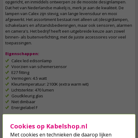
opgericht, en inmiddels ontwerpen ze de mooiste designlampen.
Dat het van Nederlandse makelij is, merk je aan de kwaliteit. De
lampen van Calex zijn stevig, van lange levensduur en mooi
afgewerkt. Het assortiment bestaat niet alleen uit (design)lampen,
schakelaars en afstandsbedieningen, maar ook sensoren, alarmen
en camera's. Het bedrijf heeft een uitgebreide keuze aan zowel
binnen- als buitenverlichting, met de juiste accessoires voor veel
toepassingen.
Eigenschappen:
Calex led edisonlamp
Voorzien van schemersensor
E27 fitting
Vermogen: 4.5 watt
Kleurtemperatuur: 2100K (extra warm wit)
Lichtsterkte: 470 lumen
Goudkleurig glas
Niet dimbaar
Energielabel F
Cookies op Kabelshop.nl
Op werkdagen voor 23:59 uur besteld, morgen in huis
Met cookies en technieken die daarop lijken