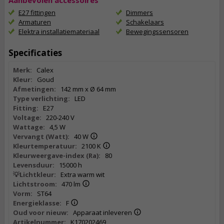
Aanbevolen accessoires
E27 fittingen
Dimmers
Armaturen
Schakelaars
Elektra installatiemateriaal
Bewegingssensoren
Specificaties
Merk:
Calex
Kleur:
Goud
Afmetingen:
142 mm x Ø 64 mm
Type verlichting:
LED
Fitting:
E27
Voltage:
220-240 V
Wattage:
4,5 W
Vervangt (Watt):
40 W
Kleurtemperatuur:
2100 K
Kleurweergave-index (Ra):
80
Levensduur:
15000 h
💡Lichtkleur:
Extra warm wit
Lichtstroom:
470 lm
Vorm:
ST64
Energieklasse:
F
Oud voor nieuw:
Apparaat inleveren
Artikelnummer:
K170202469