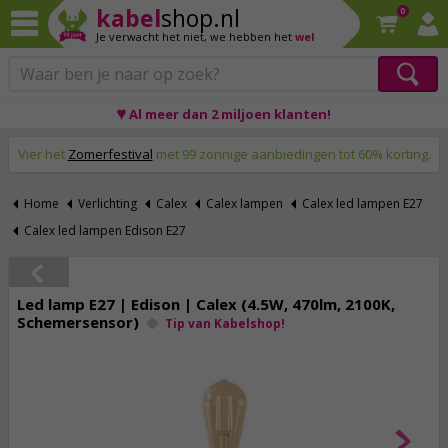
kabel
shop.nl
0
Je verwacht het niet,
we hebben het
wel
♥ Al meer dan 2 miljoen klanten!
Op werkdagen voor 23:59 uur besteld, morgen thuis!
Vier het
Zomerfestival
met 99 zonnige aanbiedingen tot 60% korting.
Home
Verlichting
Calex
Calex lampen
Calex led lampen E27
Calex led lampen Edison E27
Led lamp E27 | Edison | Calex (4.5W, 470lm, 2100K,
Schemersensor)
Tip van Kabelshop!