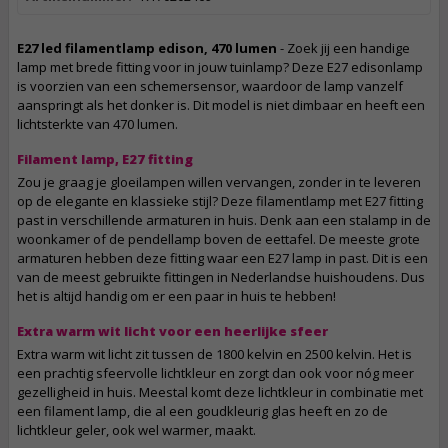
E27 led filamentlamp edison, 470 lumen
- Zoek jij een handige
lamp met brede fitting voor in jouw tuinlamp? Deze E27 edisonlamp
is voorzien van een schemersensor, waardoor de lamp vanzelf
aanspringt als het donker is. Dit model is niet dimbaar en heeft een
lichtsterkte van 470 lumen.
Filament lamp, E27 fitting
Zou je graag je gloeilampen willen vervangen, zonder in te leveren
op de elegante en klassieke stijl? Deze filamentlamp met E27 fitting
past in verschillende armaturen in huis. Denk aan een stalamp in de
woonkamer of de pendellamp boven de eettafel. De meeste grote
armaturen hebben deze fitting waar een E27 lamp in past. Dit is een
van de meest gebruikte fittingen in Nederlandse huishoudens. Dus
het is altijd handig om er een paar in huis te hebben!
Extra warm wit licht voor een heerlijke sfeer
Extra warm wit licht zit tussen de 1800 kelvin en 2500 kelvin. Het is
een prachtig sfeervolle lichtkleur en zorgt dan ook voor nóg meer
gezelligheid in huis. Meestal komt deze lichtkleur in combinatie met
een filament lamp, die al een goudkleurig glas heeft en zo de
lichtkleur geler, ook wel warmer, maakt.