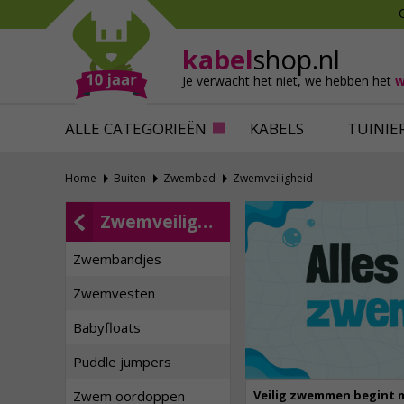
Mollen verjagen
Verfbenodigdhede
Slakken bestrijden
Behangbenodigdh
kabel
shop.nl
Katten verjagen
Ventilatie
Je verwacht het niet,
we hebben het
w
Alles tegen ongedierte
Alles voor je klus
ALLE CATEGORIEËN
KABELS
TUINIE
Home
Buiten
Zwembad
Zwemveiligheid
Zwemveiligheid
Zwembandjes
Zwemvesten
Babyfloats
Puddle jumpers
Veilig zwemmen begint m
Zwem oordoppen