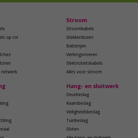
Stroom
els
Stroomkabels
ls op rol
Stekkerdozen
Batterijen
tches
Verlengsnoeren
toren
Elektriciteitskabels
e netwerk
Alles voor stroom
ng
Hang- en sluitwerk
Deurbeslag
hting
Raambeslag
n
Veiligheidsbeslag
chting
Tuinbeslag
riaal
Sloten
ing
Alle hang- en sluitwerk