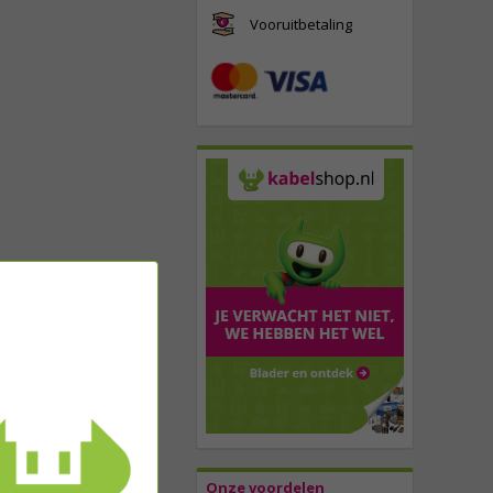
Vooruitbetaling
Onze voordelen