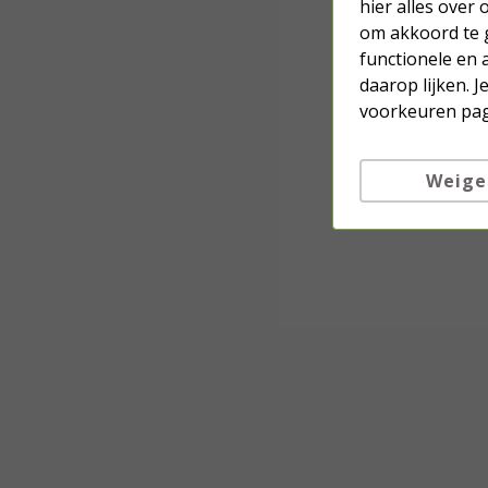
hier alles over
om akkoord te g
functionele en 
daarop lijken. 
voorkeuren pag
Weige