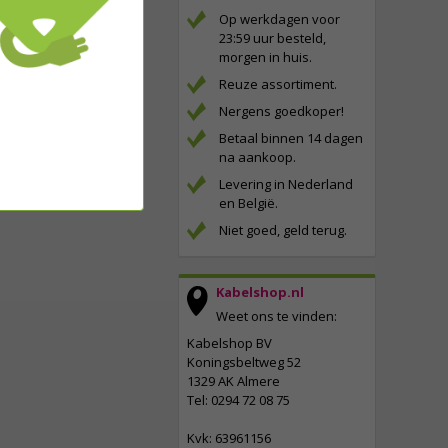
Op werkdagen voor
23:59 uur besteld,
morgen in huis.
Reuze assortiment.
Nergens goedkoper!
Betaal binnen 14 dagen
na aankoop.
Levering in Nederland
en België.
Niet goed, geld terug.
Kabelshop.nl
Weet ons te vinden:
Kabelshop BV
Koningsbeltweg 52
1329 AK Almere
Tel: 0294 72 08 75
Kvk: 63961156