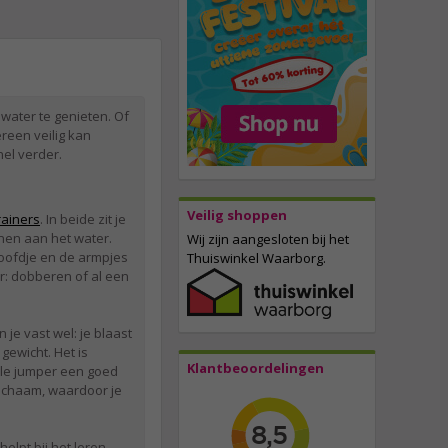
water te genieten. Of
ereen veilig kan
el verder.
Veilig shoppen
ainers
. In beide zit je
nnen aan het water.
Wij zijn aangesloten bij het
 hoofdje en de armpjes
Thuiswinkel Waarborg.
r: dobberen of al een
je vast wel: je blaast
gewicht. Het is
Klantbeoordelingen
dle jumper een goed
lichaam, waardoor je
helpt bij het leren