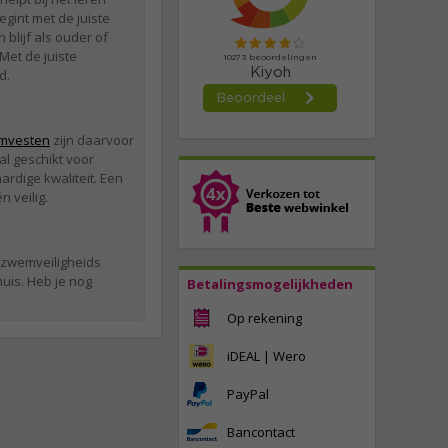
gint met de juiste
blijf als ouder of
Met de juiste
d.
mvesten
zijn daarvoor
l geschikt voor
rdige kwaliteit. Een
n veilig.
w zwemveiligheids
huis. Heb je nog
Betalingsmogelijkheden
Op rekening
iDEAL | Wero
PayPal
Bancontact