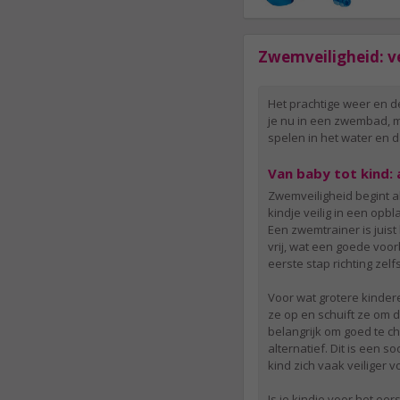
Zwemveiligheid: ve
Het prachtige weer en d
je nu in een zwembad, mee
spelen in het water en 
Van baby tot kind: 
Zwemveiligheid begint al 
kindje veilig in een opb
Een zwemtrainer is juist
vrij, wat een goede voo
eerste stap richting ze
Voor wat grotere kindere
ze op en schuift ze om de
belangrijk om goed te c
alternatief. Dit is een
kind zich vaak veiliger 
Is je kindje voor het eer