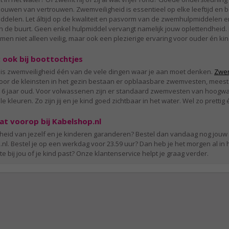
uwen van vertrouwen. Zwemveiligheid is essentieel op elke leeftijd en be
ddelen. Let áltijd op de kwaliteit en pasvorm van de zwemhulpmiddelen en 
n de buurt. Geen enkel hulpmiddel vervangt namelijk jouw oplettendheid. 
en niet alleen veilig, maar ook een plezierige ervaring voor ouder én kin
: ook bij boottochtjes
en is zwemveiligheid één van de vele dingen waar je aan moet denken.
Zwe
voor de kleinsten in het gezin bestaan er opblaasbare zwemvesten, meesta
 6 jaar oud. Voor volwassenen zijn er standaard zwemvesten van hoogwaa
e kleuren. Zo zijn jij en je kind goed zichtbaar in het water. Wel zo prettig é
at voorop bij Kabelshop.nl
iligheid van jezelf en je kinderen garanderen? Bestel dan vandaag nog jou
nl. Bestel je op een werkdag voor 23.59 uur? Dan heb je het morgen al in 
e bij jou of je kind past? Onze klantenservice helpt je graag verder.