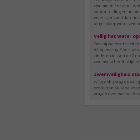
zwemmen én bij het opbo
voorbereiding en hulpmi
verzorger voortdurend i
begeleiding wordt zwemm
Veilig het water op
Ook bij wateractiviteit
dé oplossing. Speciaal 
kinderen tussen de 2 en
zwemvest heeft altijd fell
Zwemveiligheid sta
Wil jij ook graag de ve
producten bij Kabelshop.
vragen over wat het best