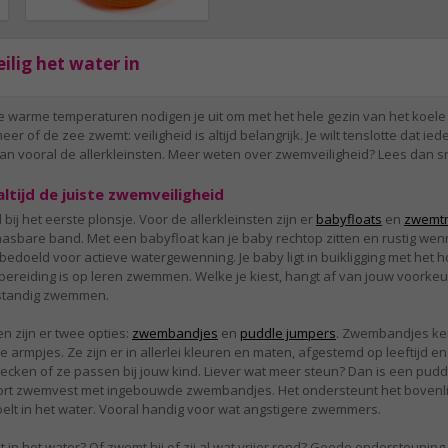
ilig het water in
e warme temperaturen nodigen je uit om met het hele gezin van het koele 
r of de zee zwemt: veiligheid is altijd belangrijk. Je wilt tenslotte dat ied
dan vooral de allerkleinsten. Meer weten over zwemveiligheid? Lees dan sn
altijd de juiste zwemveiligheid
bij het eerste plonsje. Voor de allerkleinsten zijn er
babyfloats
en
zwemtr
laasbare band. Met een babyfloat kan je baby rechtop zitten en rustig we
 bedoeld voor actieve watergewenning. Je baby ligt in buikligging met het
rbereiding is op leren zwemmen. Welke je kiest, hangt af van jouw voorkeu
lfstandig zwemmen.
n zijn er twee opties:
zwembandjes
en
puddle jumpers
. Zwembandjes ken 
 armpjes. Ze zijn er in allerlei kleuren en maten, afgestemd op leeftijd en 
hecken of ze passen bij jouw kind. Liever wat meer steun? Dan is een pud
 soort zwemvest met ingebouwde zwembandjes. Het ondersteunt het boven
voelt in het water. Vooral handig voor wat angstigere zwemmers.
st in het water? Of zwemt hij of zij al wat vrijer rond? Goede ondersteuning 