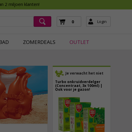
Assortimentsboek 2026
n 2 miljoen klanten!
ging
mera's
Login
0
ging
BAD
ZOMERDEALS
OUTLET
Je verwacht het niet
Turbo onkruidverdelger
(Concentraat, 3x 100ml) |
Ook voor je gazon!
43,
50
40,
89