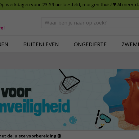
Op werkdagen voor 23:59 uur besteld, morgen thuis!
♥ Al meer da
n
Smart Home
Slimme beveili
eden
Huishouden
Beveiligingsca
Deurbellen
Dummy beveili
el
Alles voor in huis
Alle beveiliging
REN
BUITENLEVEN
ONGEDIERTE
ZWEM
et de juiste voorbereiding 🛟