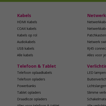
Kabels
Netwerk
HDMI Kabels
Netwerkkab
COAX kabels
Netwerkkabe
Kabels op rol
Patchkasten
Audiokabels
Netwerk swi
USB kabels
RJ45 connec
Alle kabels
Alles voor j
Telefoon & Tablet
Verlichti
Telefoon oplaadkabels
LED lampen
Telefoon opladers
Buitenverlic
Powerbanks
Lichtslange
Tablet opladers
Slimme verli
Draadloze opladers
Schakelmate
Alles voor telefoon & tablet
Alle verlicht