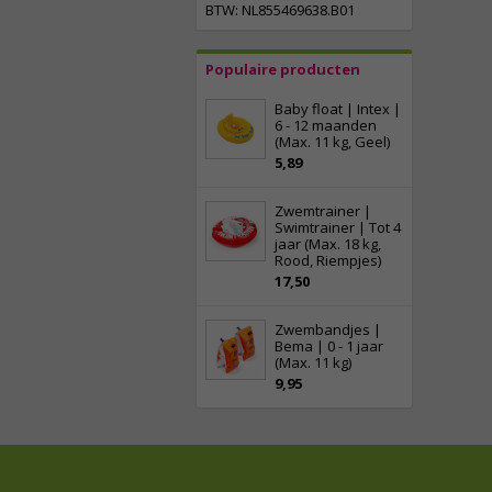
BTW: NL855469638.B01
Populaire producten
Baby float | Intex |
6 - 12 maanden
(Max. 11 kg, Geel)
5,89
Zwemtrainer |
Swimtrainer | Tot 4
jaar (Max. 18 kg,
Rood, Riempjes)
17,50
Zwembandjes |
Bema | 0 - 1 jaar
(Max. 11 kg)
9,95