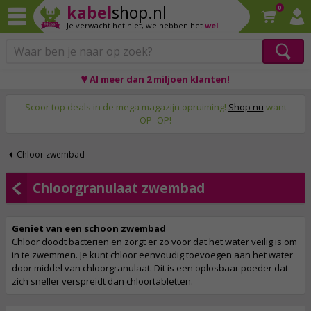
kabel
shop.nl
0
Je verwacht het niet,
we hebben het
wel
♥ Al meer dan 2 miljoen klanten!
Op werkdagen voor 23:59 uur besteld, morgen thuis!
Scoor top deals in de mega magazijn opruiming!
Shop nu
want
OP=OP!
Chloor zwembad
Chloorgranulaat zwembad
Geniet van een schoon zwembad
Chloor doodt bacteriën en zorgt er zo voor dat het water veilig is om
in te zwemmen. Je kunt chloor eenvoudig toevoegen aan het water
door middel van chloorgranulaat. Dit is een oplosbaar poeder dat
zich sneller verspreidt dan chloortabletten.