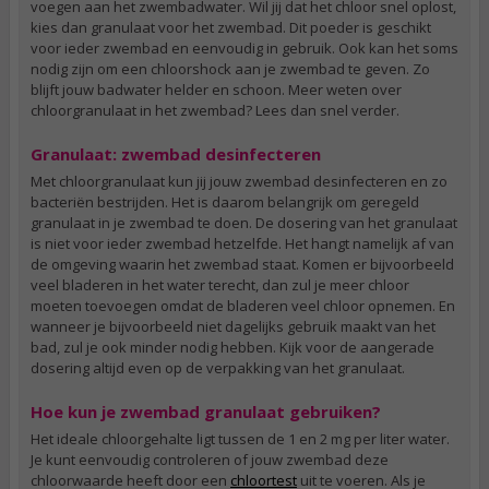
voegen aan het zwembadwater. Wil jij dat het chloor snel oplost,
kies dan granulaat voor het zwembad. Dit poeder is geschikt
voor ieder zwembad en eenvoudig in gebruik. Ook kan het soms
nodig zijn om een chloorshock aan je zwembad te geven. Zo
blijft jouw badwater helder en schoon. Meer weten over
chloorgranulaat in het zwembad? Lees dan snel verder.
Granulaat: zwembad desinfecteren
Met chloorgranulaat kun jij jouw zwembad desinfecteren en zo
bacteriën bestrijden. Het is daarom belangrijk om geregeld
granulaat in je zwembad te doen. De dosering van het granulaat
is niet voor ieder zwembad hetzelfde. Het hangt namelijk af van
de omgeving waarin het zwembad staat. Komen er bijvoorbeeld
veel bladeren in het water terecht, dan zul je meer chloor
moeten toevoegen omdat de bladeren veel chloor opnemen. En
wanneer je bijvoorbeeld niet dagelijks gebruik maakt van het
bad, zul je ook minder nodig hebben. Kijk voor de aangerade
dosering altijd even op de verpakking van het granulaat.
Hoe kun je zwembad granulaat gebruiken?
Het ideale chloorgehalte ligt tussen de 1 en 2 mg per liter water.
Je kunt eenvoudig controleren of jouw zwembad deze
chloorwaarde heeft door een
chloortest
uit te voeren. Als je