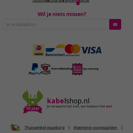
facebook
instagram
linkedin
tiktok
Wil je niets missen?
kabel
shop.nl
Je verwacht het niet,
we hebben het
wel
|
Algemene voorwaarden
|
Thuiswinkel waarborg