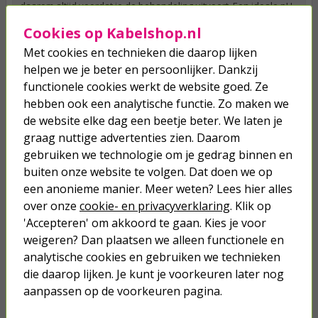
daarom altijd voordat je de behandeling uitvoert. Een ideale pH-
waarde ligt tussen de 7.2 en de 7.6.
Cookies op Kabelshop.nl
Bestel granulaat voor het zwembad bij
Met cookies en technieken die daarop lijken
Kabelshop.nl
helpen we je beter en persoonlijker. Dankzij
Wil jij het chloorgehalte van jouw zwembadwater op peil
functionele cookies werkt de website goed. Ze
houden? Bestel dan snel chloorgranulaat voor jouw zwembad
hebben ook een analytische functie. Zo maken we
bij Kabelshop.nl. En het mooie is: als je op een werkdag voor
23:59 bestelt, dan ontvang jij het pakket de volgende dag al in
de website elke dag een beetje beter. We laten je
huis. Wil je wat meer informatie of heb je vragen over een
graag nuttige advertenties zien. Daarom
bepaald product? Neem dan gerust contact met ons op. Onze
gebruiken we technologie om je gedrag binnen en
klantenservice staat van maandag tot vrijdag tussen 09:00 en
17:00 voor je klaar via e-mail, telefoon, en Facebook.
buiten onze website te volgen. Dat doen we op
een anonieme manier. Meer weten? Lees hier alles
Veelgestelde vragen
over onze
cookie- en privacyverklaring
. Klik op
Wat is chloorgranulaat?
'Accepteren' om akkoord te gaan. Kies je voor
Chloorgranulaat is een snel oplossend poeder dat wordt
weigeren? Dan plaatsen we alleen functionele en
gebruikt om zwembadwater te desinfecteren en helder te
analytische cookies en gebruiken we technieken
houden. Het wordt meestal gebruikt als een alternatief voor
die daarop lijken. Je kunt je voorkeuren later nog
chloortabletten, omdat het sneller oplost en zich sneller
verspreidt in het water. Je voegt chloorgranulaat toe aan je
aanpassen op de voorkeuren pagina.
zwembad door het in het water te strooien.