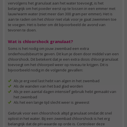
vervolgens het granulaat aan het water toevoegt, is het
belangrijk om het poeder eerst op te lossen in een emmer met
lauw/warm water (niet meer dan 300 gram per emmer). Het is
aan te raden om het chloor niet vlak voor je gaat zwemmen toe
te voegen. Het is beter om dit bijvoorbeeld de avond van
tevoren te doen.
Wat is chloorshock granulaat?
Soms is het nodig om jouw zwembad een extra
onderhoudsbeurt te geven. Dit kun je doen door middel van een
chloorshock. Dit betekent dat je een extra dosis chloorgranulaat
toevoegt om het chloorpeil weer op niveau te krijgen. Dit is
bijvoorbeeld nodig in de volgende gevallen:
Als je erg veel last hebt van algen in het zwembad
Als de wanden van het bad glad worden
Als je een aantal dagen intensief gebruik hebt gemaakt van
het zwembad
Als het een lange tijd slecht weer is geweest
Gebruik voor een chloorshock altijd granulaat omdat dit snel
oplost in het water. Bij een zwembad chloorshock is het erg
belangrijk dat de pH-waarde op orde is. Controleer deze