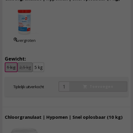
19,
95
incl. btw
vergroten
Gewicht:
1 kg
2,5 kg
5 kg
Tijdelijk uitverkocht
Toevoegen
Chloorgranulaat | Hypomen | Snel oplosbaar (10 kg)