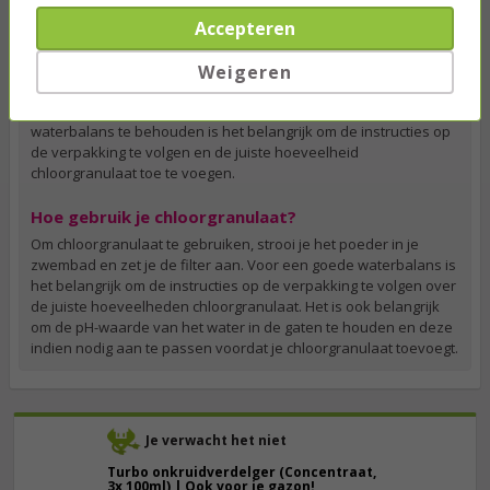
Hoe werkt chloorgranulaat?
Accepteren
Het poeder lost snel op in het water en verspreidt zich
gelijkmatig, waardoor chloor wordt afgegeven aan het
Weigeren
zwembadwater. Hierdoor kan het water snel worden
gedesinfecteerd en helder worden gehouden. Om de juiste
waterbalans te behouden is het belangrijk om de instructies op
de verpakking te volgen en de juiste hoeveelheid
chloorgranulaat toe te voegen.
Hoe gebruik je chloorgranulaat?
Om chloorgranulaat te gebruiken, strooi je het poeder in je
zwembad en zet je de filter aan. Voor een goede waterbalans is
het belangrijk om de instructies op de verpakking te volgen over
de juiste hoeveelheden chloorgranulaat. Het is ook belangrijk
om de pH-waarde van het water in de gaten te houden en deze
indien nodig aan te passen voordat je chloorgranulaat toevoegt.
Je verwacht het niet
Turbo onkruidverdelger (Concentraat,
3x 100ml) | Ook voor je gazon!