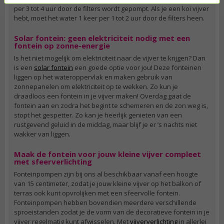
per 3 tot 4 uur door de filters wordt gepompt. Als je een koi vijver
hebt, moet het water 1 keer per 1 tot 2 uur door de filters heen.
Solar fontein: geen elektriciteit nodig met een
fontein op zonne-energie
Is het niet mogelijk om elektriciteit naar de vijver te krijgen? Dan
is een
solar fontein
een goede optie voor jou! Deze fonteinen
liggen op het wateroppervlak en maken gebruik van
zonnepanelen om elektriciteit op te wekken. Zo kun je
draadloos een fontein in je vijver maken! Overdag gaat de
fontein aan en zodra het begint te schemeren en de zon weg is,
stopt het gespetter. Zo kan je heerlijk genieten van een
rustgevend geluid in de middag, maar blijf je er ’s nachts niet
wakker van liggen.
Maak de fontein voor jouw kleine vijver compleet
met sfeerverlichting
Fonteinpompen zijn bij ons al beschikbaar vanaf een hoogte
van 15 centimeter, zodat je jouw kleine vijver op het balkon of
terras ook kunt opvrolijken met een sfeervolle fontein.
Fonteinpompen hebben bovendien meerdere verschillende
sproeistanden zodat je de vorm van de decoratieve fontein in je
vijver regelmatig kunt afwisselen. Met
vijververlichting
in allerlei