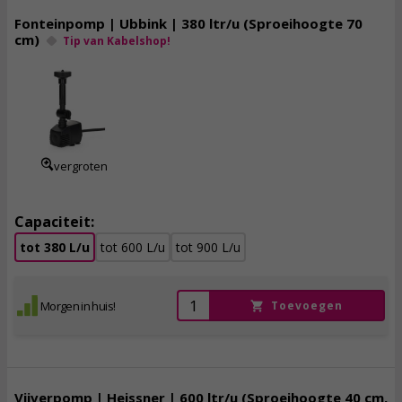
Fonteinpomp | Ubbink | 380 ltr/u (Sproeihoogte 70
cm)
Tip van Kabelshop!
32,
95
incl. btw
vergroten
Capaciteit:
tot 380 L/u
tot 600 L/u
tot 900 L/u
Morgen in huis!
Toevoegen
Vijverpomp | Heissner | 600 ltr/u (Sproeihoogte 40 cm,