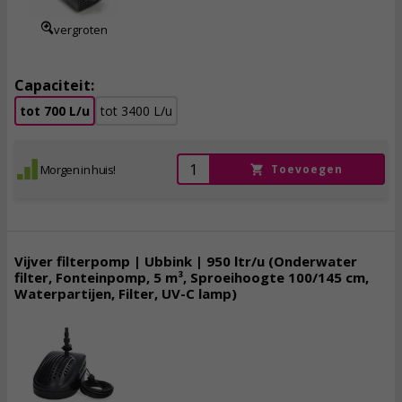
vergroten
Capaciteit:
tot 700 L/u
tot 3400 L/u
Morgen in huis!
Toevoegen
Vijver filterpomp | Ubbink | 950 ltr/u (Onderwater
filter, Fonteinpomp, 5 m³, Sproeihoogte 100/145 cm,
Waterpartijen, Filter, UV-C lamp)
129,
00
incl. btw