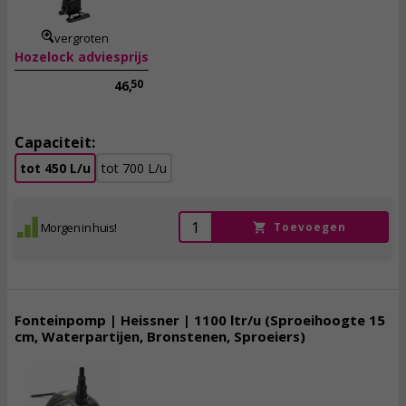
incl. btw
vergroten
Hozelock adviesprijs
50
46,
Capaciteit:
tot 450 L/u
tot 700 L/u
Morgen in huis!
Toevoegen
Fonteinpomp | Heissner | 1100 ltr/u (Sproeihoogte 15
cm, Waterpartijen, Bronstenen, Sproeiers)
39,
50