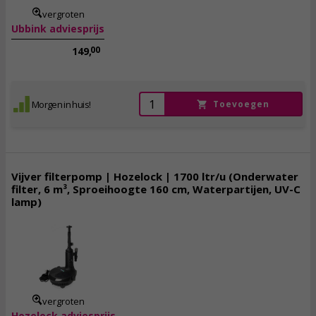
vergroten
Ubbink adviesprijs
00
149,
Morgen in huis!
Toevoegen
Vijver filterpomp | Hozelock | 1700 ltr/u (Onderwater
filter, 6 m³, Sproeihoogte 160 cm, Waterpartijen, UV-C
lamp)
229,
00
incl. btw
vergroten
Hozelock adviesprijs