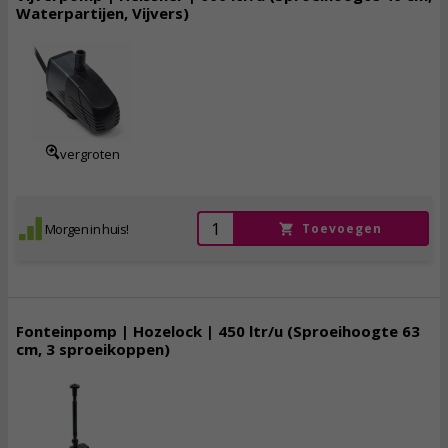
Waterpartijen, Vijvers)
38,
95
incl. btw
vergroten
Morgen in huis!
Toevoegen
Fonteinpomp | Hozelock | 450 ltr/u (Sproeihoogte 63
cm, 3 sproeikoppen)
36,
95