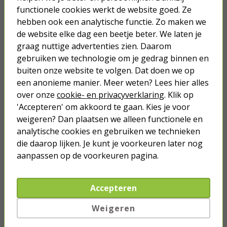
Een fontein kiezen voor jouw vijver
functionele cookies werkt de website goed. Ze
Bij het kopen van een fonteinpomp is het belangrijk om rekening
hebben ook een analytische functie. Zo maken we
te houden met de sproeihoogte, de opvoerhoogte en de
de website elke dag een beetje beter. We laten je
capaciteit van de pomp. Met de sproeihoogte bedoelen we de
graag nuttige advertenties zien. Daarom
afstand die de fontein omhoog spuit. Deze hoogte varieert bij
gebruiken we technologie om je gedrag binnen en
de fonteinpompen in ons assortiment tussen een spuithoogte
van 15 centimeter tot wel 275 centimeter. Vaak zijn
buiten onze website te volgen. Dat doen we op
fonteinpompen voorzien van een uitschuifbare telescooppijp,
een anonieme manier. Meer weten? Lees hier alles
waardoor je de fontein groter of kleiner kunt maken. De
over onze
cookie- en privacyverklaring
. Klik op
opvoerhoogte is de hoogte waarover een fonteinpomp het
'Accepteren' om akkoord te gaan. Kies je voor
water uit jouw vijver kan oppompen. Als je jouw fontein in een
vijver van 1 meter diep plaatst, geeft een fonteinpomp met een
weigeren? Dan plaatsen we alleen functionele en
opvoerhoogte van 2 meter dus een fontein van 1 meter hoog.
analytische cookies en gebruiken we technieken
die daarop lijken. Je kunt je voorkeuren later nog
De juiste capaciteit voor een kleine fonteinpomp
aanpassen op de voorkeuren pagina.
De capaciteit van de fonteinpomp speelt een belangrijke rol
voor jouw waterkwaliteit. Als de vijverpomp een te lage
capaciteit heeft voor jouw vijver, stroomt er te weinig water door
Accepteren
de filters. Hierdoor wordt het vijverwater troebel en vies. Aan de
andere kant zorgt een pomp met te hoge capaciteit voor hoge
energiekosten. Om jouw benodigde capaciteit te berekenen
Weigeren
moet je eerst weten wat de inhoud van jouw vijver is. De ideale
vijverpomp zorgt ervoor dat de inhoud van jouw vijver 1 keer