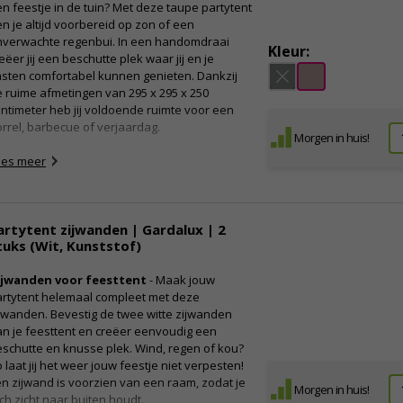
n feestje in de tuin? Met deze taupe partytent
n je altijd voorbereid op zon of een
nverwachte regenbui. In een handomdraai
Kleur:
eëer jij een beschutte plek waar jij en je
sten comfortabel kunnen genieten. Dankzij
 ruime afmetingen van 295 x 295 x 250
ntimeter heb jij voldoende ruimte voor een
rrel, barbecue of verjaardag.
Morgen in huis!
ees meer
artytent zijwanden | Gardalux | 2
tuks (Wit, Kunststof)
ijwanden voor feesttent
- Maak jouw
artytent helemaal compleet met deze
jwanden. Bevestig de twee witte zijwanden
n je feesttent en creëer eenvoudig een
schutte en knusse plek. Wind, regen of kou?
 laat jij het weer jouw feestje niet verpesten!
n zijwand is voorzien van een raam, zodat je
Morgen in huis!
ch zicht naar buiten houdt.