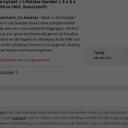
artytent | Lifetime Garden | 3 x 6 x
dat de partytent stevig aan de grond blijft
.50 m (Wit, Kunststof)
aan. Omdat dit exemplaar bestaat uit twee
len, is de voet gemakkelijk te monteren. De
eesttent, 3 x 6 meter
- Waar is dat feestje?
meting van één voet is 24 bij 24 bij 25.5
er is dat feestje! Deze ruime partytent biedt
ntimeter. Hierdoor is het product geschikt voor
ek aan een ruim aantal feestgangers. Perfect
tandaarden met een diameter tussen de 25 en
s je een groot tuinfeest wilt geven. Je houdt je
 millimeter.
sten en de hapjes en drankjes uit de felle zon
igenschappen:
 in de schaduw. De tent is zo opgezet, zodat jij
uw feestje snel kunt beginnen!
2-delige partytent voet
Tijdelijk
Materiaal: kunststof
uitverkocht
artytent met 6 zijwanden
Vulbaar tot 7.5 liter
 partytent wordt geleverd inclusief 6
Afmeting: 24 x 24 x 25.5 cm
jwanden. Bevestig ze allemaal of houdt een
ees meer
Geschikt voor standaarden met een
nd open, de keuze is aan jou. De sfeervolle
diameter tussen 25 en 32 mm
oogramen in de zijwanden geven deze tent
n gezellige sfeer en zorgen ervoor dat er
noeg daglicht naar binnen valt. Het doek van
urzaam kunststof is spatwaterdicht en geeft
el schaduw. Geniet in de zomer van heerlijke
in- en barbecue feestjes.
eeft en het zonnetje komt ineens door de wolken heen, is dat natuurlijk s
n is een
parasol
neer te zetten voor wat schaduw en het feestje is geslaa
igenschappen:
 weersverwachting is onverwachts een stuk slechter, dan is dat minder go
Partytent met 6 zijwanden