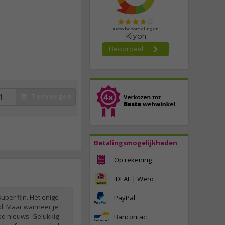
89,
95
incl. btw
Toevoegen
Betalingsmogelijkheden
Op rekening
iDEAL | Wero
uper fijn. Het enige
PayPal
gd. Maar wanneer je
ed nieuws. Gelukkig
Bancontact