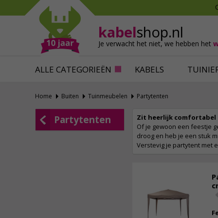
Mollen verjagen
Verfbenodigdhede
Slakken bestrijden
Behangbenodigdh
kabel
shop.nl
Katten verjagen
Ventilatie
Je verwacht het niet,
we hebben het
w
Alles tegen ongedierte
Alles voor je klus
ALLE CATEGORIEËN
KABELS
TUINIE
Home
Buiten
Tuinmeubelen
Partytenten
Zit heerlijk comfortabel
Partytenten
Of je gewoon een feestje ge
droog en heb je een stuk m
Verstevig je partytent met 
P
c
F