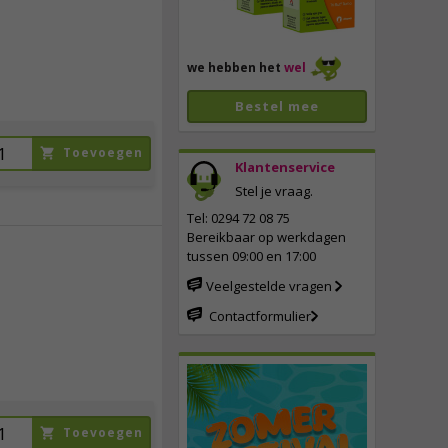
we hebben het
wel
Bestel mee
Toevoegen
Klantenservice
Stel je vraag.
Tel: 0294 72 08 75
Bereikbaar op werkdagen
tussen 09:00 en 17:00
19,
95
Veelgestelde vragen
Contactformulier
incl. btw
Toevoegen