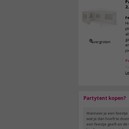
P
zo
2
st
de
F
af
Hi
ce
pl
s
al
32
ga
vergroten
E
en
jo
P
De
zi
L
wa
b
ee
ge
Partytent kopen?
du
ve
tu
Wanneer je een feestje g
wat je dan hoeft te doe
E
een feestje geeft en de