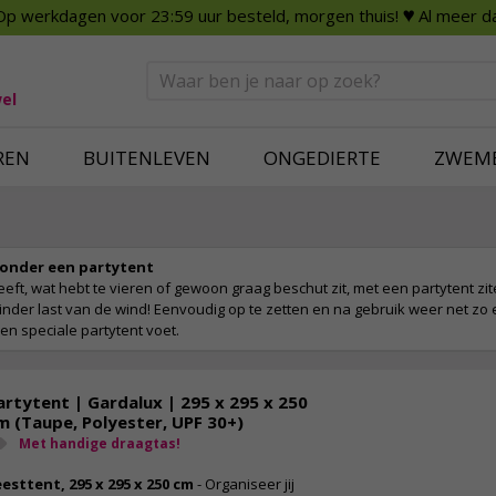
Op werkdagen voor 23:59 uur besteld, morgen thuis!
♥ Al meer da
n
Smart Home
Slimme beveili
eden
Huishouden
Beveiligingsca
Deurbellen
Dummy beveili
el
Alles voor in huis
Alle beveiliging
REN
BUITENLEVEN
ONGEDIERTE
ZWEM
 onder een partytent
eft, wat hebt te vieren of gewoon graag beschut zit, met een partytent zite
inder last van de wind! Eenvoudig op te zetten en na gebruik weer net zo
een speciale partytent voet.
artytent | Gardalux | 295 x 295 x 250
m (Taupe, Polyester, UPF 30+)
Met handige draagtas!
eesttent, 295 x 295 x 250 cm
- Organiseer jij