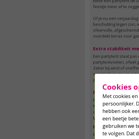
biedt een partytent de 
feestje meer af te zegge
Of je nu een verjaardag 
beschutting tegen zon, 
sfeervolle, afgeschermde
overdekt terras voor gas
Extra stabiliteit 
Een partytent staat pas 
partytentvoeten, ofwel 
Zeker bij wind of oneff
voetstukken geven extra 
jij je concentreren op h
Cookies o
Partytent aanschaff
Met cookies en 
Ben jij op zoek naar ee
persoonlijker. 
Kabelshop.nl. Combineer 
hebben ook een 
uur besteld is morgen in
Veelgestelde vrage
een beetje bete
gebruiken we t
Hoe zet ik een part
te volgen. Dat
Een partytent staat pas 