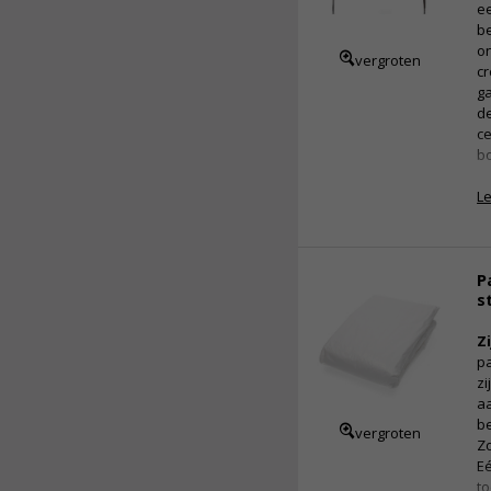
ee
be
o
vergroten
cr
ga
de
ce
bo
L
P
s
Z
p
zi
aa
be
vergroten
Zo
Eé
to