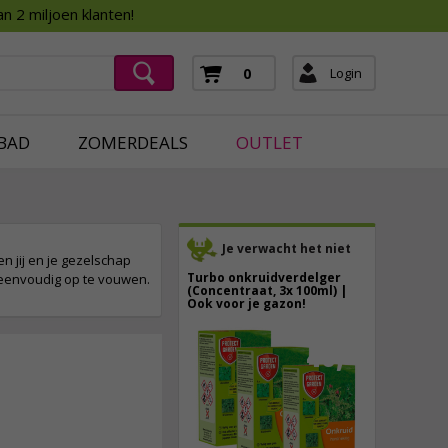
Assortimentsboek 2026
n 2 miljoen klanten!
ging
mera's
Login
0
ging
BAD
ZOMERDEALS
OUTLET
Je verwacht het niet
n jij en je gezelschap
Turbo onkruidverdelger
 eenvoudig op te vouwen.
(Concentraat, 3x 100ml) |
Ook voor je gazon!
43,
50
40,
89
89,
95
incl. btw