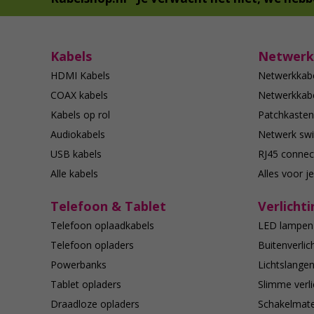
Kabels
Netwerk
HDMI Kabels
Netwerkkab
COAX kabels
Netwerkkabe
Kabels op rol
Patchkasten
Audiokabels
Netwerk swi
USB kabels
RJ45 connec
Alle kabels
Alles voor j
Telefoon & Tablet
Verlichti
Telefoon oplaadkabels
LED lampen
Telefoon opladers
Buitenverlic
Powerbanks
Lichtslange
Tablet opladers
Slimme verli
Draadloze opladers
Schakelmate