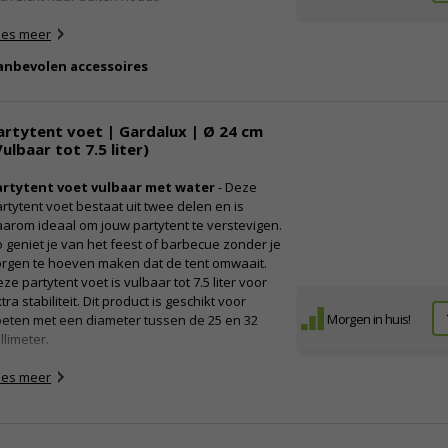
ees meer
anbevolen accessoires
artytent voet | Gardalux | Ø 24 cm
Vulbaar tot 7.5 liter)
artytent voet vulbaar met water
- Deze
rtytent voet bestaat uit twee delen en is
arom ideaal om jouw partytent te verstevigen.
 geniet je van het feest of barbecue zonder je
orgen te hoeven maken dat de tent omwaait.
ze partytent voet is vulbaar tot 7.5 liter voor
tra stabiliteit. Dit product is geschikt voor
Morgen in huis!
eten met een diameter tussen de 25 en 32
llimeter.
ied stabiliteit aan je partytent
ees meer
rg ervoor dat je partytent niet wegwaait met
ze partytent voeten voor extra stabiliteit. Je
nt de voet vullen met 7,5 liter water of zand,