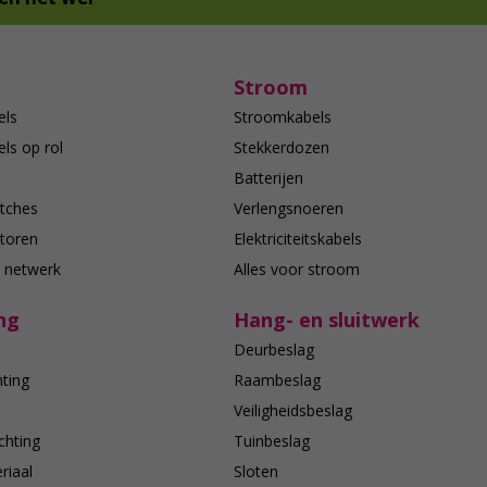
Stroom
els
Stroomkabels
ls op rol
Stekkerdozen
Batterijen
tches
Verlengsnoeren
toren
Elektriciteitskabels
e netwerk
Alles voor stroom
ng
Hang- en sluitwerk
Deurbeslag
hting
Raambeslag
n
Veiligheidsbeslag
chting
Tuinbeslag
riaal
Sloten