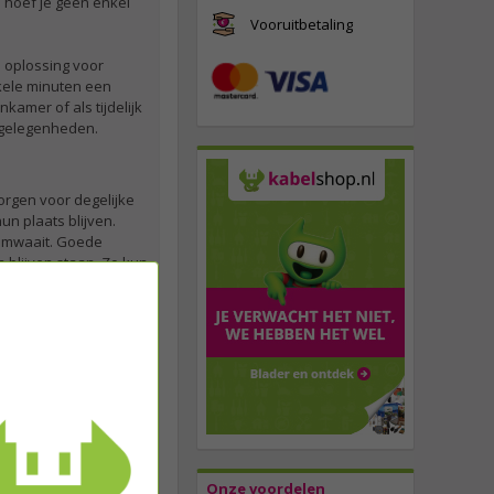
 hoef je geen enkel
Vooruitbetaling
é oplossing voor
kele minuten een
kamer of als tijdelijk
e gelegenheden.
zorgen voor degelijke
n plaats blijven.
 omwaait. Goede
n blijven staan. Zo kun
el deze dan bij
oze dag. Voor 23:59
 op een vlakke
Onze voordelen