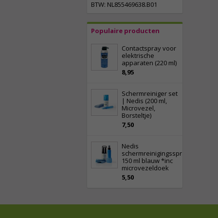
BTW: NL855469638.B01
Populaire producten
Contactspray voor
elektrische
apparaten (220 ml)
8,95
Schermreiniger set
| Nedis (200 ml,
Microvezel,
Borsteltje)
7,50
Nedis
schermreinigingsspray
150 ml blauw *inc
microvezeldoek
5,50