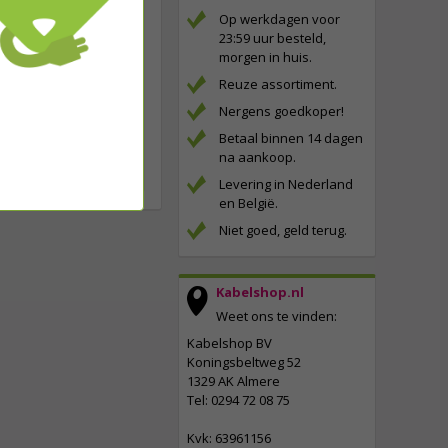
Op werkdagen voor
23:59 uur besteld,
morgen in huis.
s het slim om een
Reuze assortiment.
Nergens goedkoper!
Betaal binnen 14 dagen
ind en zon kunnen het
na aankoop.
Levering in Nederland
en België.
Niet goed, geld terug.
Kabelshop.nl
Weet ons te vinden:
Kabelshop BV
Koningsbeltweg 52
1329 AK Almere
Tel: 0294 72 08 75
Kvk: 63961156