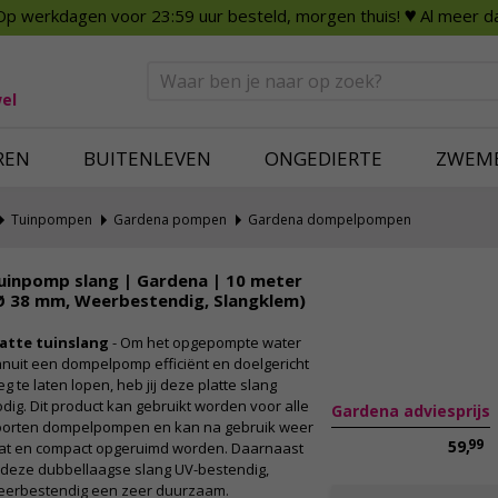
Op werkdagen voor 23:59 uur besteld, morgen thuis!
♥ Al meer da
n
Smart Home
Slimme beveili
eden
Huishouden
Beveiligingsca
Deurbellen
Dummy beveili
el
Alles voor in huis
Alle beveiliging
REN
BUITENLEVEN
ONGEDIERTE
ZWEM
Tuinpompen
Gardena pompen
Gardena dompelpompen
uinpomp slang | Gardena | 10 meter
Ø 38 mm, Weerbestendig, Slangklem)
latte tuinslang
- Om het opgepompte water
nuit een dompelpomp efficiënt en doelgericht
g te laten lopen, heb jij deze platte slang
dig. Dit product kan gebruikt worden voor alle
Gardena adviesprijs
oorten dompelpompen en kan na gebruik weer
99
59,
lat en compact opgeruimd worden. Daarnaast
 deze dubbellaagse slang UV-bestendig,
eerbestendig een zeer duurzaam.