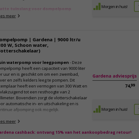
Morgen in huis!
latte tuinslang voor dompelpomp
ze platte tuinslang van het merk Gardena is
ees meer
ntworpen om het door een dompelpomp
pgepompte water af te voeren en kan gebruikt
orden voor alle soorten dompelpompen. Deze
ompelpomp | Gardena | 9000 ltr/u
ang is 10 meter lang en heeft tijdens het
300 W, Schoon water,
bruik een diameter 38 millimeter. Na gebruik
lotterschakelaar)
l de slang weer plat worden, waardoor je dit
xemplaar eenvoudig en zeer compact op kunt
uin waterpomp voor leegpompen
- Deze
rgen. Daarnaast is de slang drukbestendig tot
mpelpomp heeft een capaciteit van 9000 liter
 bar en is de slang gemaakt van PVC materiaal
er uur en is geschikt om om een zwembad,
ardoor het niet nodig is om de slang na
Gardena adviesprijs
jver en zelfs kelders leeg te pompen. Dit
bruik op te laten drogen. Deze dubbellaagse
99
74,
xemplaar heeft een vermogen van 300 Watt en
ang is UV-bestendig, weerbestendig en zeer
 vlakzuigend tot een resthoogte van 2
uurzaam. Bovendien wordt de benodigde
llimeter. Bovendien zorgt de vlotterschakelaar
langklem meegeleverd.
or automatische in- en uitschakeling en is
igenschappen:
Morgen in huis!
ntinue afpomping ook mogelijk.
Platte tuinslang met slangklem
ardena dompelpomp voor automatisch
ees meer
Geschikt voor alle soorten dompelpompen
eegpompen
Dubbellaags en duurzaam
et deze dompelpomp kun jij heel eenvoudig
ardena cashback: ontvang 15% van het aankoopbedrag retour!
UV- en weerbestendig
en zwembad, ondergelopen ruimtes of andere