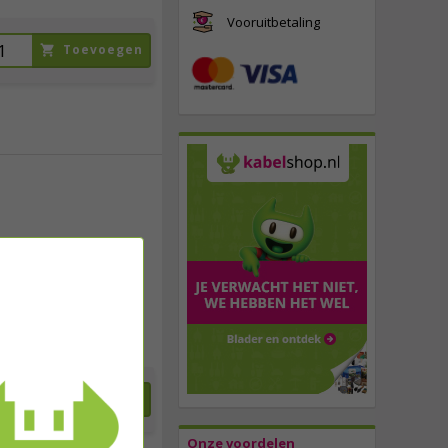
Vooruitbetaling
Toevoegen
121,
00
incl. btw
Toevoegen
Onze voordelen