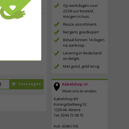
Op werkdagen voor
23:59 uur besteld,
morgen in huis.
Reuze assortiment.
149,
95
Nergens goedkoper!
Betaal binnen 14 dagen
incl. btw
na aankoop.
Levering in Nederland
en België.
Niet goed, geld terug.
Toevoegen
Kabelshop.nl
Weet ons te vinden:
Kabelshop BV
Koningsbeltweg 52
1329 AK Almere
Tel: 0294 72 08 75
Kvk: 63961156