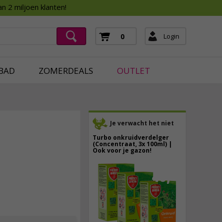
Assortimentsboek 2026
n 2 miljoen klanten!
ging
mera's
Login
0
ging
BAD
ZOMERDEALS
OUTLET
Je verwacht het niet
Turbo onkruidverdelger
46,
95
(Concentraat, 3x 100ml) |
Ook voor je gazon!
incl. btw
43,
50
40,
89