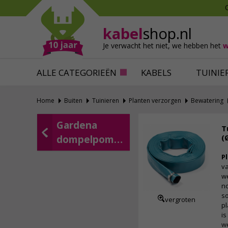
Mollen verjagen
Verfbenodigdhede
Slakken bestrijden
Behangbenodigdh
kabel
shop.nl
Katten verjagen
Ventilatie
Je verwacht het niet,
we hebben het
w
Alles tegen ongedierte
Alles voor je klus
ALLE CATEGORIEËN
KABELS
TUINIE
Home
Buiten
Tuinieren
Planten verzorgen
Bewatering
Gardena
T
(
dompelpompen
P
va
we
no
s
vergroten
p
is
w