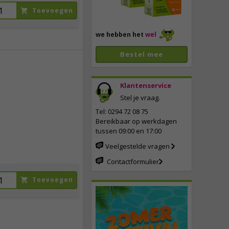
Toevoegen
we hebben het
wel
Bestel mee
67,
95
Klantenservice
incl. btw
Stel je vraag.
Tel: 0294 72 08 75
Bereikbaar op werkdagen
tussen 09:00 en 17:00
Veelgestelde vragen
Contactformulier
Toevoegen