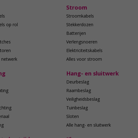
Kabellengte: 10 m
Stroom
els
Stroomkabels
ls op rol
Stekkerdozen
Batterijen
tches
Verlengsnoeren
toren
Elektriciteitskabels
e netwerk
Alles voor stroom
ng
Hang- en sluitwerk
Deurbeslag
hting
Raambeslag
n
Veiligheidsbeslag
chting
Tuinbeslag
riaal
Sloten
ing
Alle hang- en sluitwerk