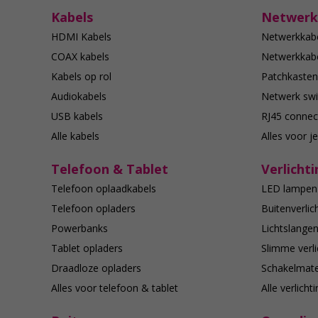
Kabels
Netwerk
HDMI Kabels
Netwerkkab
COAX kabels
Netwerkkabe
Kabels op rol
Patchkasten
Audiokabels
Netwerk swi
USB kabels
RJ45 connec
Alle kabels
Alles voor j
Telefoon & Tablet
Verlichti
Telefoon oplaadkabels
LED lampen
Telefoon opladers
Buitenverlic
Powerbanks
Lichtslange
Tablet opladers
Slimme verli
Draadloze opladers
Schakelmate
Alles voor telefoon & tablet
Alle verlicht