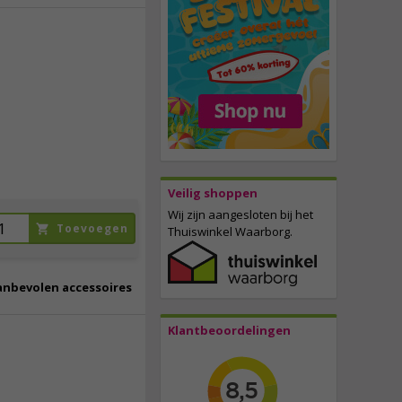
68,
50
incl. btw
Veilig shoppen
Wij zijn aangesloten bij het
Toevoegen
Thuiswinkel Waarborg.
anbevolen accessoires
Klantbeoordelingen
129,
95
incl. btw