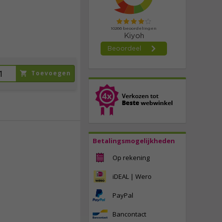
Toevoegen
Betalingsmogelijkheden
124,
95
Op rekening
incl. btw
iDEAL | Wero
PayPal
Bancontact