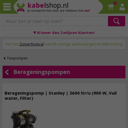
kabel
shop.nl
0
Je verwacht het niet,
we hebben het
wel
♥ Al meer dan 2 miljoen klanten!
Op werkdagen voor 23:59 uur besteld, morgen thuis!
Vier het
Zomerfestival
met 99 zonnige aanbiedingen tot 60% korting.
Tuinpompen
Beregeningspompen
Beregeningspomp | Stanley | 3600 ltr/u (900 W, Vuil
water, Filter)
149,
95
incl. btw