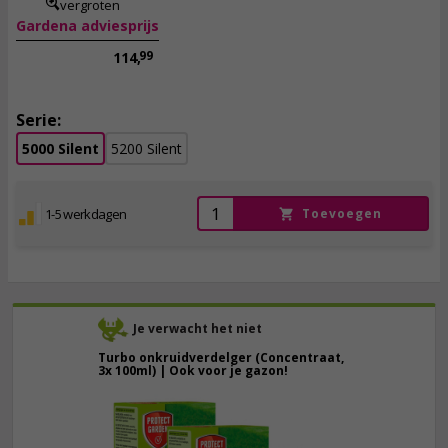
vergroten
Gardena adviesprijs
99
114,
Serie:
5000 Silent
5200 Silent
1-5 werkdagen
Toevoegen
Je verwacht het niet
Turbo onkruidverdelger (Concentraat,
3x 100ml) | Ook voor je gazon!
43,
50
40,
89