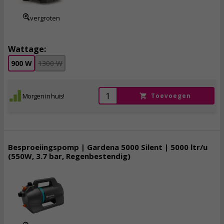
vergroten
Wattage:
900 W
1300 W
Morgen in huis!
Toevoegen
Besproeiingspomp | Gardena 5000 Silent | 5000 ltr/u
(550W, 3.7 bar, Regenbestendig)
106,
95
incl. btw