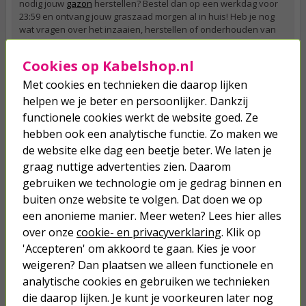
nodig jouw
gazon
herstellen? Bestel dan op een werkdag voor
23:59 en ontvang jouw graszaad morgen al in huis! Heb je nog
wat vragen over het inzaaien, herstellen of onderhouden van
jouw gazon: onze klantenservice staat elke werkdag tussen
09:00 en 17:00 voor je klaar via telefoon, e-mail, de chatfunctie
Cookies op Kabelshop.nl
op de website en Facebook.
Met cookies en technieken die daarop lijken
Veelgestelde vragen
helpen we je beter en persoonlijker. Dankzij
Wat is de beste maand om gras te zaaien?
functionele cookies werkt de website goed. Ze
Je kunt het beste tussen februari en oktober gras inzaaien,
hebben ook een analytische functie. Zo maken we
waarbij een minimale bodemtemperatuur van 10 °C nodig is.
de website elke dag een beetje beter. We laten je
graag nuttige advertenties zien. Daarom
Hoe lang duurt het voordat gezaaid gras groeit?
gebruiken we technologie om je gedrag binnen en
Gemiddeld duurt het twee tot vier weken voordat gras helemaal
buiten onze website te volgen. Dat doen we op
ontkiemt. Je kunt ook kiezen voor graszaad dat extra snel
een anonieme manier. Meer weten? Lees hier alles
ontkiemt.
over onze
cookie- en privacyverklaring
. Klik op
Hoe lang mag je niet op gezaaid gras lopen?
'Accepteren' om akkoord te gaan. Kies je voor
Wacht totdat het gras helemaal is ontkiemd, dit duurt gemiddeld
weigeren? Dan plaatsen we alleen functionele en
twee tot vier weken.
analytische cookies en gebruiken we technieken
die daarop lijken. Je kunt je voorkeuren later nog