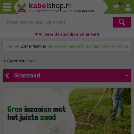
kabel
shop.nl
0
Je verwacht het niet,
we hebben het
wel
♥ Al meer dan 2 miljoen klanten!
Op werkdagen voor 23:59 uur besteld, morgen thuis!
Vier het
Zomerfestival
met 99 zonnige aanbiedingen tot 60% korting.
Gazon verzorgen
Graszaad