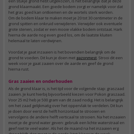
een stukje grond hebt uitgekozen, is het belangrijk dat je deze
grond klaarmaakt. Een goede bodem zorgt er namelijk voor dat
het gras goed kan ontkiemen en de wortels sterk worden.
Om de bodem klaar te maken moet je 20 tot 30 centimeter in de
grond spitten en onkruid verwijderen. Verwijder ook eventuele
grote stenen, zodat er een mooie vlakke bodem ontstaat. Hark
hierna de aarde nog even goed los, om de laatste kluiten
helemaal te laten verdwijnen.
Voordat je gaat inzaaien is het bovendien belangrijk om de
grond te voeden. Dit kun je doen met
gazonmest
. Strooi dit een
week voor je gaat zaaien over de aarde en geef de grond
hierna rust.
Gras zaaien en onderhouden
Als de grond klaar is, is het tijd voor de volgende stap: graszaad
zaaien. Je kunt hierbij bijvoorbeeld kiezen voor Pokon graszaad.
Voor 25 m2 heb je 500 gram van dit zaad nodig. Het is belangrijk
om het zaad gelijkmatig over het oppervlak te verdelen. Dit kun
je doen door eerst de helft horizontaal te strooien en
vervolgens de andere helft verticaal te strooien. Na het inzaaien
moet je de grond water geven: gebruik een lichte waterstraal en
geef niet te veel water. Als het de maand na het inzaaien erg
droog blijft, dan moet je de aarde 2 tot 3 keer in de week