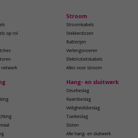
Stroom
els
Stroomkabels
ls op rol
Stekkerdozen
Batterijen
tches
Verlengsnoeren
toren
Elektriciteitskabels
e netwerk
Alles voor stroom
ng
Hang- en sluitwerk
Deurbeslag
hting
Raambeslag
n
Veiligheidsbeslag
chting
Tuinbeslag
riaal
Sloten
ing
Alle hang- en sluitwerk