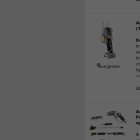
A
(
B
kr
ta
b
z
vergroten
li
ee
L
E
A
P
o
3