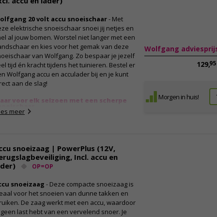
xcl. accu en lader)
olfgang 20 volt accu snoeischaar
- Met
ze elektrische snoeischaar snoei jij netjes en
el al jouw bomen. Worstel niet langer met een
andschaar en kies voor het gemak van deze
Wolfgang adviesprij
oeischaar van Wolfgang. Zo bespaar je jezelf
95
129,
el tijd én kracht tijdens het tuinieren. Bestel er
n Wolfgang accu en acculader bij en je kunt
rect aan de slag!
Morgen in huis!
laar voor elk seizoen met een scherpe
noeischaar
ees meer
et deze accu snoeischaar van Wolfgang snoei
 snel en eenvoudig al jouw bomen. Je kunt
aarwel zeggen tegen je handsnoeischaar,
nt deze elektrische snoeischaar doet al het
ccu snoeizaag | PowerPlus (12V,
erk voor jou. Doordat deze snoeischaar
erugslagbeveiliging, Incl. accu en
lledig werkt op een accu (niet meegeleverd),
ader)
OP=OP
ef je niet meer handmatig kracht te zetten
jdens het snoeien. Zo bespaar je jezelf tijd en
ccu snoeizaag
- Deze compacte snoeizaag is
ergie, en kun jij sneller genieten van een mooi
deaal voor het snoeien van dunne takken en
nderhouden tuin. Dankzij de draadloze
ruiken. De zaag werkt met een accu, waardoor
rking heb je bovendien alle
 geen last hebt van een vervelend snoer. Je