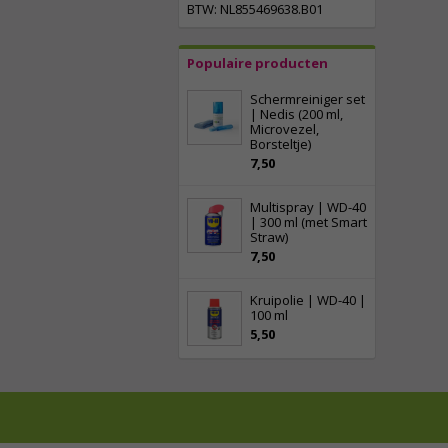
BTW: NL855469638.B01
Populaire producten
Schermreiniger set
| Nedis (200 ml,
Microvezel,
Borsteltje)
7,50
Multispray | WD-40
| 300 ml (met Smart
Straw)
7,50
Kruipolie | WD-40 |
100 ml
5,50