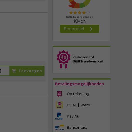
49,
95
incl. btw
Toevoegen
Betalingsmogelijkheden
Op rekening
iDEAL | Wero
179,
00
PayPal
incl. btw
Bancontact