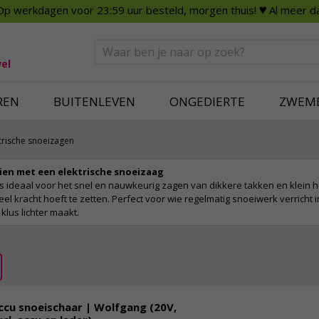
Op werkdagen voor 23:59 uur besteld, morgen thuis!
♥ Al meer da
n
Smart Home
Slimme beveili
eden
Huishouden
Beveiligingsca
Deurbellen
Dummy beveili
el
Alles voor in huis
Alle beveiliging
REN
BUITENLEVEN
ONGEDIERTE
ZWEM
trische snoeizagen
eien met een elektrische snoeizaag
s ideaal voor het snel en nauwkeurig zagen van dikkere takken en klein h
veel kracht hoeft te zetten. Perfect voor wie regelmatig snoeiwerk verricht 
klus lichter maakt.
ccu snoeischaar | Wolfgang (20V,