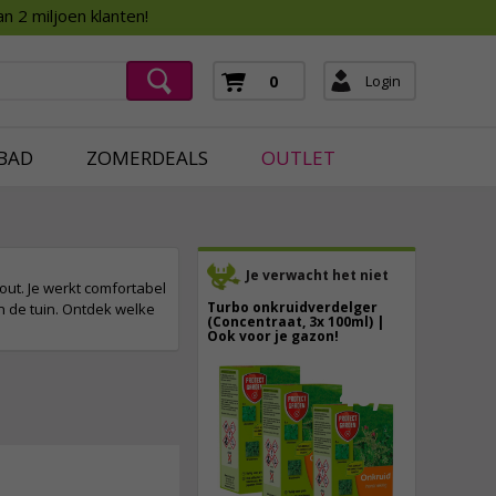
Assortimentsboek 2026
n 2 miljoen klanten!
ging
mera's
Login
0
ging
BAD
ZOMERDEALS
OUTLET
Je verwacht het niet
out. Je werkt comfortabel
Turbo onkruidverdelger
in de tuin. Ontdek welke
(Concentraat, 3x 100ml) |
Ook voor je gazon!
43,
50
40,
89