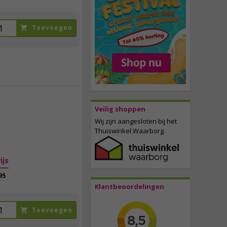
Toevoegen
Veilig shoppen
179,
00
Wij zijn aangesloten bij het
Thuiswinkel Waarborg.
incl. btw
ijs
95
,
Klantbeoordelingen
Toevoegen