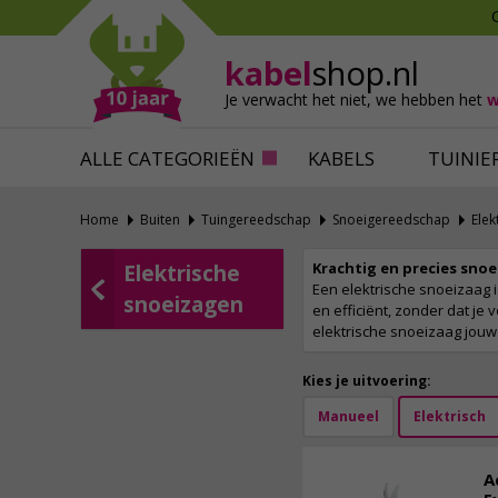
Mollen verjagen
Verfbenodigdhede
Slakken bestrijden
Behangbenodigdh
kabel
shop.nl
Katten verjagen
Ventilatie
Je verwacht het niet,
we hebben het
w
Alles tegen ongedierte
Alles voor je klus
ALLE CATEGORIEËN
KABELS
TUINIE
Home
Buiten
Tuingereedschap
Snoeigereedschap
Elek
Krachtig en precies sno
Elektrische
Een elektrische snoeizaag i
snoeizagen
en efficiënt, zonder dat je 
elektrische snoeizaag jouw 
Kies je uitvoering:
Manueel
Elektrisch
A