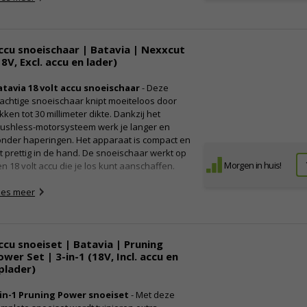
meegeleverd)
Vermogen: 20 volt
Snoeidikte: Ø 25 millimeter
Gewicht exclusief accu: 1 kilogram
ccu snoeischaar | Batavia | Nexxcut
18V, Excl. accu en lader)
Afmeting exclusief accu: 32 x 7 x 10
centimeter
Let op:
deze snoeischaar is uitsluitend te
atavia 18 volt accu snoeischaar
- Deze
gebruiken met Wolfgang accu’s en niet
achtige snoeischaar knipt moeiteloos door
compatibel met andere merken
kken tot 30 millimeter dikte. Dankzij het
rushless-motorsysteem werk je langer en
onder haperingen. Het apparaat is compact en
gt prettig in de hand. De snoeischaar werkt op
Morgen in huis!
n 18 volt accu die je los kunt aanschaffen.
ees meer
igenschappen:
PowerPlus snoeizaag
Toerental: 3700 min-1
ccu snoeiset | Batavia | Pruning
Kettingsnelheid: 300 m/min
ower Set | 3-in-1 (18V, Incl. accu en
Kettinglengte: 10 cm
plader)
Dikte kettingschakel: 1.1 mm
Kettingsteek: 7.6 mm
-in-1 Pruning Power snoeiset
- Met deze
Tanden: 14