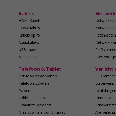
Kabels
Netwerk
HDMI Kabels
Netwerkkab
COAX kabels
Netwerkkabe
Kabels op rol
Patchkasten
Audiokabels
Netwerk swi
USB kabels
RJ45 connec
Alle kabels
Alles voor j
Telefoon & Tablet
Verlichti
Telefoon oplaadkabels
LED lampen
Telefoon opladers
Buitenverlic
Powerbanks
Lichtslange
Tablet opladers
Slimme verli
Draadloze opladers
Schakelmate
Alles voor telefoon & tablet
Alle verlicht