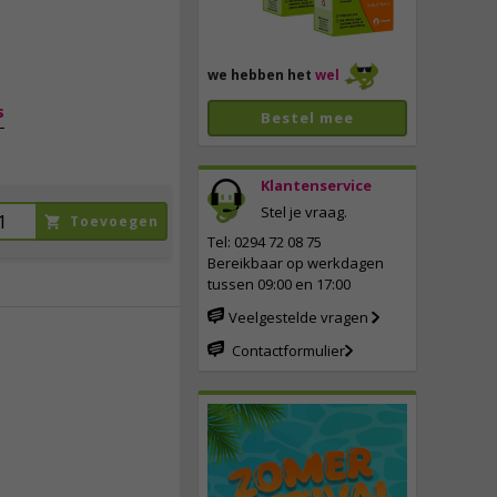
69,
95
incl. btw
we hebben het
wel
s
Bestel mee
Klantenservice
Stel je vraag.
Toevoegen
Tel: 0294 72 08 75
Bereikbaar op werkdagen
tussen 09:00 en 17:00
Veelgestelde vragen
Contactformulier
85,
95
incl. btw