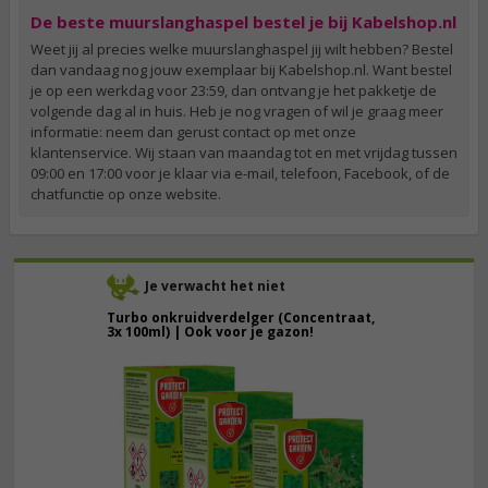
De beste muurslanghaspel bestel je bij Kabelshop.nl
Weet jij al precies welke muurslanghaspel jij wilt hebben? Bestel
dan vandaag nog jouw exemplaar bij Kabelshop.nl. Want bestel
je op een werkdag voor 23:59, dan ontvang je het pakketje de
volgende dag al in huis. Heb je nog vragen of wil je graag meer
informatie: neem dan gerust contact op met onze
klantenservice. Wij staan van maandag tot en met vrijdag tussen
09:00 en 17:00 voor je klaar via e-mail, telefoon, Facebook, of de
chatfunctie op onze website.
Je verwacht het niet
Turbo onkruidverdelger (Concentraat,
3x 100ml) | Ook voor je gazon!
43,
50
40,
89