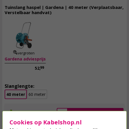
Tuinslang haspel | Gardena | 40 meter (Verplaatsbaar,
Verstelbaar handvat)
42,
50
incl. btw
vergroten
Gardena adviesprijs
99
52,
Slanglengte:
40 meter
60 meter
Op voorraad
Toevoegen
Cookies op Kabelshop.nl