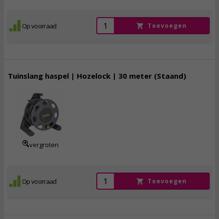
Op voorraad
Toevoegen
Tuinslang haspel | Hozelock | 30 meter (Staand)
33,
95
incl. btw
vergroten
Op voorraad
Toevoegen