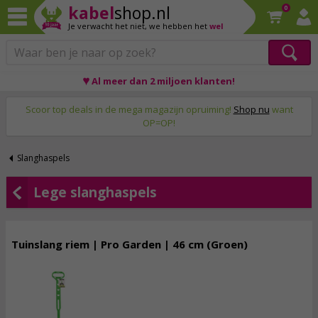
kabel
shop.nl
0
Je verwacht het niet,
we hebben het
wel
♥ Al meer dan 2 miljoen klanten!
Op werkdagen voor 23:59 uur besteld, morgen thuis!
Scoor top deals in de mega magazijn opruiming!
Shop nu
want
OP=OP!
Slanghaspels
Lege slanghaspels
Tuinslang riem | Pro Garden | 46 cm (Groen)
1,
95
incl. btw