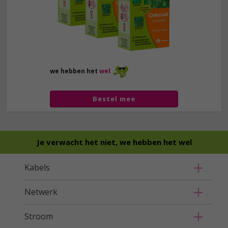
we hebben het
wel
Bestel mee
Je verwacht het niet, we hebben het wel
Kabels
Netwerk
Stroom