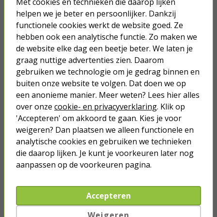
Met cookies en technieken die daarop lijken
helpen we je beter en persoonlijker. Dankzij
functionele cookies werkt de website goed. Ze
Lege Slanghaspel kopen?
hebben ook een analytische functie. Zo maken we
de website elke dag een beetje beter. We laten je
Het is erg vervelend wanneer je de tuin aan het bewateren bent
graag nuttige advertenties zien. Daarom
en je struikelt over een
tuinslang
. Bovendien is het vaak ook erg
vervelend om een tuinslang op te rollen nadat je klaar bent met
gebruiken we technologie om je gedrag binnen en
het bewateren van je tuin. Ben je opzoek naar een manier om je
buiten onze website te volgen. Dat doen we op
tuinslang op een fatsoenlijke manier op te bergen of een
een anonieme manier. Meer weten? Lees hier alles
manier om de tuinslang zorgvuldig op te rollen tijdens het
over onze
cookie- en privacyverklaring
. Klik op
gebruik? Gebruik dan een slanghaspel. Lees verder als je meer
wil weten over verschillende soorten slanghaspels.
'Accepteren' om akkoord te gaan. Kies je voor
weigeren? Dan plaatsen we alleen functionele en
Bevestig een tuinslang haspel: muur gebruiken als
analytische cookies en gebruiken we technieken
opslagplaats
die daarop lijken. Je kunt je voorkeuren later nog
Als je graag de auto wast of tijdens het seizoen de planten wil
aanpassen op de voorkeuren pagina.
bewateren is het fijn als je een makkelijke opbergplek hebt voor
je tuinslang. Het is bij herhaaldelijk gebruik namelijk heel
vervelend als je een tuinslang heen en weer moet rondzeulen
waardoor het bewateren van de tuin een intensieve klus kan
Accepteren
worden. Om dit te voorkomen kun je bijvoorbeeld een
slanghaspel aan de muur bevestigen in de buurt van je
Weigeren