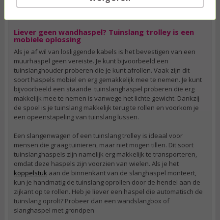
buitenkraan. Zo'n muurbevestiging zorgt dan voor een snelle en
vooral makkelijke opbergplaats.
Liever geen wandhaspel? Tuinslang trolley is een
mobiele oplossing
Als je af wil van losliggende kabels is het bevestigen van een
muurhaspel geen vereiste. Je kunt bijvoorbeeld een
tuinslanghouder proberen die je kunt afrollen. Vaak zijn dit
soort haspels mobiel en erg gemakkelijk mee te nemen. Je kunt
bijvoorbeeld een staande tuinslanghaspel proberen die erg
makkelijk mee te nemen is vanwege het lichte gewicht. Dankzij
de spoel is je tuinslang makkelijk terug te rollen en voorkom je
een opeenstapeling van tuinslang lussen.
Een slangenwagen of een tuinslang trolley is ideaal voor
mensen die graag tuinieren, maar niet mogen tillen. Dit soort
tuinslanghaspels zijn namelijk erg makkelijk te transporteren,
omdat deze haspels zijn voorzien van wielen. Als je het
koppelstuk
aan de binnenkant van de slanghaspel monteert,
kun je handmatig de tuinslang oprollen door de hendel aan de
zijkant op te rollen. Heb je liever een haspel die automatisch de
tuinslang oprolt? Probeer dan een wandslangbox of
slanghaspel met grondpen