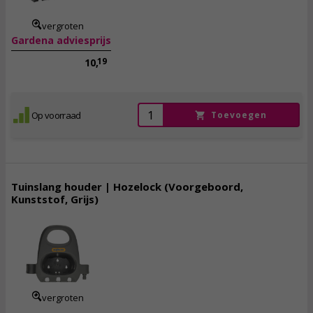
vergroten
Gardena adviesprijs
19
10,
Op voorraad
Toevoegen
Tuinslang houder | Hozelock (Voorgeboord,
Kunststof, Grijs)
13,
95
incl. btw
vergroten