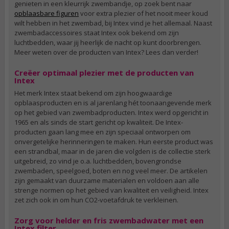
genieten in een kleurrijk zwembandje, op zoek bent naar
opblaasbare figuren
voor extra plezier of het nooit meer koud
wilt hebben in het zwembad, bij Intex vind je het allemaal. Naast
zwembadaccessoires staat Intex ook bekend om zijn
luchtbedden, waar jij heerlijk de nacht op kunt doorbrengen.
Meer weten over de producten van Intex? Lees dan verder!
Creëer optimaal plezier met de producten van
Intex
Het merk Intex staat bekend om zijn hoogwaardige
opblaasproducten en is al jarenlang hét toonaangevende merk
op het gebied van zwembadproducten. Intex werd opgericht in
1965 en als sinds de start gericht op kwaliteit. De Intex-
producten gaan lang mee en zijn speciaal ontworpen om
onvergetelijke herinneringen te maken. Hun eerste product was
een strandbal, maar in de jaren die volgden is de collectie sterk
uitgebreid, zo vind je o.a. luchtbedden, bovengrondse
zwembaden, speelgoed, boten en nog veel meer. De artikelen
zijn gemaakt van duurzame materialen en voldoen aan alle
strenge normen op het gebied van kwaliteit en veiligheid. Intex
zet zich ook in om hun CO2-voetafdruk te verkleinen.
Zorg voor helder en fris zwembadwater met een
Intex filter