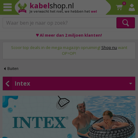
kabel
shop.nl
0
Je verwacht het niet,
we hebben het
wel
♥ Al meer dan 2 miljoen klanten!
Op werkdagen voor 23:59 uur besteld, morgen thuis!
Scoor top deals in de mega magazijn opruiming!
Shop nu
want
OP=OP!
Buiten
Intex