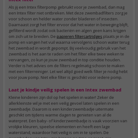
Als jij een Intex filterpomp gebruikt voor je zwembad, dan mag
een Intex filter niet ontbreken. Met deze zwembadfilters zorg je
voor schoon en helder water zonder bladeren of insecten.
Daarnaast zorgt het filter ervoor dat het water in beweging blijft,
gefilterd wordt zodat ook bacteriën en algen geen kans krijgen
om zich uit te breiden. De
papieren filtercartridges
plaats je in de
pomp en vangen het vuil waarna vervolgens schoon water terug
het zwembad in wordt gepompt. Bij veelvoudig gebruik van het
zwembad is het aan te raden om het filter elke twee weken te
vervangen, zo kun je jouw zwembad in top conditie houden.
Verder is het advies om de filters regelmatig schoon te maken
met een filterreiniger. Let wel altijd goed welk filter je nodig hebt
voor jouw pomp. Niet elke filter is geschikt voor iedere pomp.
Laat je kindje veilig spelen in een Intex zwembad
Kleine kinderen zijn dol op het spelen in water! Zeker de
allerkleinste wil je met een veilig gevoel laten spelen in een
zwembadje. Daarom is een kinderzwembadje uitermate
geschikt om tijdens warme dagen te genieten van al de
waterpret. Een baby- of kinderzwembadje is vaak voorzien van
vrolijke kleuren, speelse elementen en heeft een lage
waterstand, waardoor het veilig is om in te spelen. De