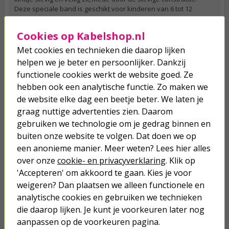
Deze speciale band is geschikt voor kinderen van 6 tot 12
maanden.
Cookies op Kabelshop.nl
Solar mat zwembad verwarming op zonnekracht
Met cookies en technieken die daarop lijken
Wil je voorkomen dat je opzetzwembad altijd ijskoud is wanneer
helpen we je beter en persoonlijker. Dankzij
je erin stapt? Sluit deze dan aan op de Intex verwarmingsmat.
Deze mat vangt de warme van de zon op en geeft dit
functionele cookies werkt de website goed. Ze
gemakkelijke en efficiënt af aan je zwembad. De solar mat
hebben ook een analytische functie. Zo maken we
bestaat uit verschillende buizen en leg je naast het zwembad op
de website elke dag een beetje beter. We laten je
de grond. Je sluit de mat aan op de Intex (zand)filterpomp.
Dankzij de zwarte kleur wordt de warmte goed vastgehouden
graag nuttige advertenties zien. Daarom
en wordt dit warme water weer het zwembad in gepompt. Op
gebruiken we technologie om je gedrag binnen en
een zonnige dag kun je een stijging verwachten van 3 tot 5
buiten onze website te volgen. Dat doen we op
graden Celsius.
een anonieme manier. Meer weten? Lees hier alles
Intex luchtbed: dé oplossing als er geen ‘echt’ bed
over onze
cookie- en privacyverklaring
. Klik op
beschikbaar is
'Accepteren' om akkoord te gaan. Kies je voor
Naast de zwembadproducten staat Intex ook bekend om de
weigeren? Dan plaatsen we alleen functionele en
luchtbedden
. Of je nu op zoek bent naar een comfortable
analytische cookies en gebruiken we technieken
luchtmatras voor je gasten of juist op zoek bent naar een stevig
die daarop lijken. Je kunt je voorkeuren later nog
opblaasbed voor op de camping of festival, Intex heeft het
allemaal. De meeste luchtbedden hebben een heerlijk
aanpassen op de voorkeuren pagina.
comfortabele ligzijde gemaakt van zacht velours- of foam