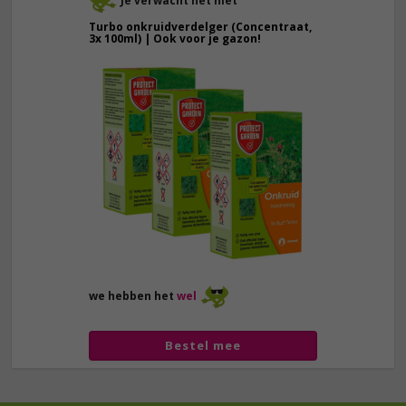
Je verwacht het niet
Turbo onkruidverdelger (Concentraat,
3x 100ml) | Ook voor je gazon!
43,
50
40,
89
we hebben het
wel
Bestel mee