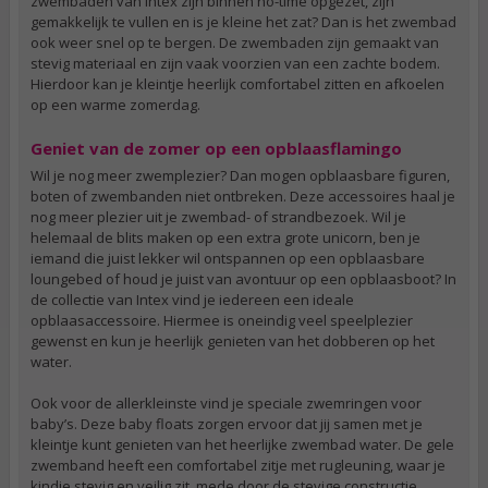
zwembaden van Intex zijn binnen no-time opgezet, zijn
gemakkelijk te vullen en is je kleine het zat? Dan is het zwembad
ook weer snel op te bergen. De zwembaden zijn gemaakt van
stevig materiaal en zijn vaak voorzien van een zachte bodem.
Hierdoor kan je kleintje heerlijk comfortabel zitten en afkoelen
op een warme zomerdag.
Geniet van de zomer op een opblaasflamingo
Wil je nog meer zwemplezier? Dan mogen opblaasbare figuren,
boten of zwembanden niet ontbreken. Deze accessoires haal je
nog meer plezier uit je zwembad- of strandbezoek. Wil je
helemaal de blits maken op een extra grote unicorn, ben je
iemand die juist lekker wil ontspannen op een opblaasbare
loungebed of houd je juist van avontuur op een opblaasboot? In
de collectie van Intex vind je iedereen een ideale
opblaasaccessoire. Hiermee is oneindig veel speelplezier
gewenst en kun je heerlijk genieten van het dobberen op het
water.
Ook voor de allerkleinste vind je speciale zwemringen voor
baby’s. Deze baby floats zorgen ervoor dat jij samen met je
kleintje kunt genieten van het heerlijke zwembad water. De gele
zwemband heeft een comfortabel zitje met rugleuning, waar je
kindje stevig en veilig zit, mede door de stevige constructie.