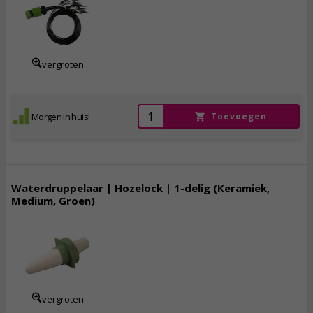
7,
50
incl. btw
vergroten
Morgen in huis!
Toevoegen
Waterdruppelaar | Hozelock | 1-delig (Keramiek,
Medium, Groen)
7,
95
incl. btw
vergroten