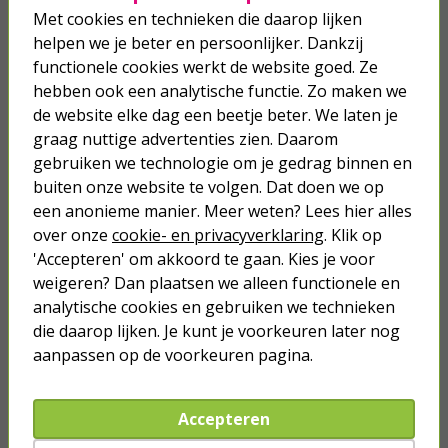
verschillende varianten, waardoor je altijd een druppelaar kunt
Met cookies en technieken die daarop lijken
kiezen die bij jou past. Wil jij ook dat jouw tuinplanten
helpen we je beter en persoonlijker. Dankzij
automatisch water krijgen, dan kun je kiezen voor een
slim
functionele cookies werkt de website goed. Ze
bewateringssysteem
.
hebben ook een analytische functie. Zo maken we
Bestel jouw waterdruppelsysteem bij Kabelshop.nl
de website elke dag een beetje beter. We laten je
Wil jij je geen zorgen meer maken over het bewateren van je
graag nuttige advertenties zien. Daarom
planten? Bestel dan snel een waterdruppelaar bij Kabelshop.nl.
gebruiken we technologie om je gedrag binnen en
Hierbij geldt dat een bestelling op een werkdag voor 23:59 de
buiten onze website te volgen. Dat doen we op
volgende dag al bij jou op de mat ligt. Heb je nog vragen, dan
kun je terecht bij onze klantenservice.
een anonieme manier. Meer weten? Lees hier alles
over onze
cookie- en privacyverklaring
. Klik op
'Accepteren' om akkoord te gaan. Kies je voor
weigeren? Dan plaatsen we alleen functionele en
Je verwacht het niet
analytische cookies en gebruiken we technieken
Turbo onkruidverdelger (Concentraat,
die daarop lijken. Je kunt je voorkeuren later nog
3x 100ml) | Ook voor je gazon!
aanpassen op de voorkeuren pagina.
43,
50
40,
89
Accepteren