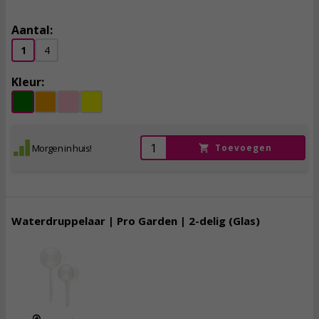
Aantal:
1
4
Kleur:
Morgen in huis!
Toevoegen
Waterdruppelaar | Pro Garden | 2-delig (Glas)
9,
95
incl. btw