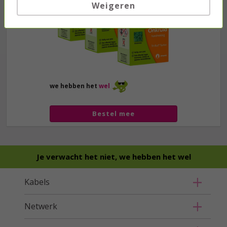
Weigeren
we hebben het
wel
Bestel mee
Je verwacht het niet, we hebben het wel
Kabels
Netwerk