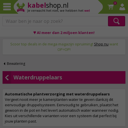
kabel
shop.nl
0
Je verwacht het niet,
we hebben het
wel
♥ Al meer dan 2 miljoen klanten!
Op werkdagen voor 23:59 uur besteld, morgen thuis!
Scoor top deals in de mega magazijn opruiming!
Shop nu
want
OP=OP!
Bewatering
Waterdruppelaars
Automatische plantverzorging met waterdruppelaars
Vergeet nooit meer je kamerplanten water te geven dankzij dit
eenvoudige druppelsysteem. Eenvoudig te gebruiken, plaatst het
gewoon in de pot en het levert automatisch water wanneer nodig.
Kies uit verschillende varianten voor een systeem dat perfect bij
jouw planten past.