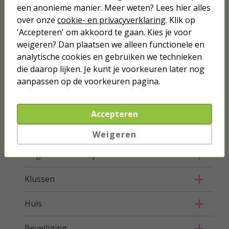
Netwerk
een anonieme manier. Meer weten? Lees hier alles
over onze
cookie- en privacyverklaring
. Klik op
Stroom
'Accepteren' om akkoord te gaan. Kies je voor
weigeren? Dan plaatsen we alleen functionele en
Telefoon & Tablet
analytische cookies en gebruiken we technieken
die daarop lijken. Je kunt je voorkeuren later nog
Verlichting
aanpassen op de voorkeuren pagina.
Hang- en sluitwerk
Accepteren
Buiten
Weigeren
Ongedierte bestrijden
Klussen
Huis
Beveiliging