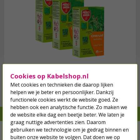
we hebben het
wel
Cookies op Kabelshop.nl
Met cookies en technieken die daarop lijken
Bestel mee
helpen we je beter en persoonlijker. Dankzij
functionele cookies werkt de website goed. Ze
hebben ook een analytische functie. Zo maken we
Je verwacht het niet, we hebben het wel
de website elke dag een beetje beter. We laten je
graag nuttige advertenties zien. Daarom
Kabels
gebruiken we technologie om je gedrag binnen en
buiten onze website te volgen. Dat doen we op