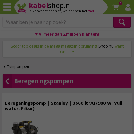
kabel
shop.nl
0
Je verwacht het niet,
we hebben het
wel
♥ Al meer dan 2 miljoen klanten!
Op werkdagen voor 23:59 uur besteld, morgen thuis!
Scoor top deals in de mega magazijn opruiming!
Shop nu
want
OP=OP!
Tuinpompen
Beregeningspompen
Beregeningspomp | Stanley | 3600 ltr/u (900 W, Vuil
water, Filter)
149,
95