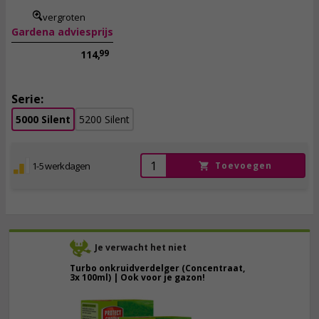
vergroten
Gardena adviesprijs
99
114,
Serie:
5000 Silent
5200 Silent
1-5 werkdagen
Toevoegen
Je verwacht het niet
Turbo onkruidverdelger (Concentraat,
3x 100ml) | Ook voor je gazon!
43,
50
40,
89