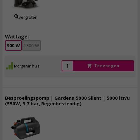
incl. btw
vergroten
Wattage:
900 W
1300 W
Morgen in huis!
Toevoegen
Besproeiingspomp | Gardena 5000 Silent | 5000 ltr/u
(550W, 3.7 bar, Regenbestendig)
106,
95
incl. btw