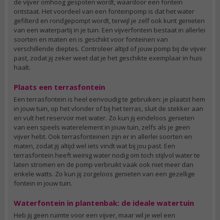
de vijver omhoog gespoten wordt, waardoor een fontein
ontstaat. Het voordeel van een fonteinpomp is dat het water
gefilterd en rondgepompt wordt, terwijl je zelf ook kunt genieten
van een waterpartij in je tuin. Een vijverfontein bestaat in allerlei
soorten en maten en is geschikt voor fonteinen van
verschillende dieptes. Controleer altijd of jouw pomp bij de vijver
past, zodat jij zeker weet dat je het geschikte exemplaar in huis
haalt.
Plaats een terrasfontein
Een terrasfontein is heel eenvoudig te gebruiken: je plaatst hem
in jouw tuin, op het vlonder of bij het terras, sluit de stekker aan
en vult het reservoir met water. Zo kun jij eindeloos genieten
van een speels waterelement in jouw tuin, zelfs als je geen
vijver hebt. Ook terrasfonteinen zijn er in allerlei soorten en
maten, zodat jij altijd wel iets vindt wat bij jou past. Een
terrasfontein heeft weinig water nodig om toch stijlvol water te
laten stromen en de pomp verbruikt vaak ook niet meer dan
enkele watts. Zo kun jij zorgeloos genieten van een gezellige
fontein in jouw tuin.
Waterfontein in plantenbak: de ideale watertuin
Heb jij geen ruimte voor een vijver, maar wil je wel een