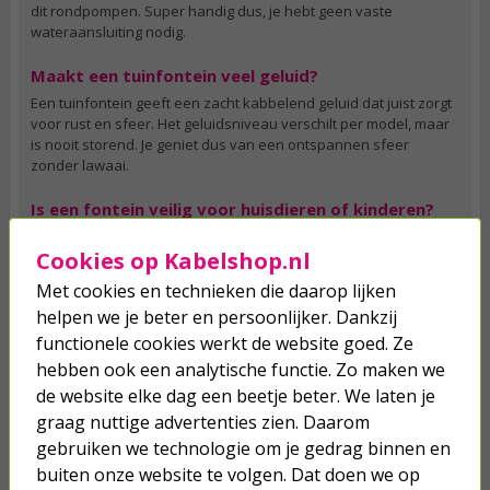
dit rondpompen. Super handig dus, je hebt geen vaste
wateraansluiting nodig.
Maakt een tuinfontein veel geluid?
Een tuinfontein geeft een zacht kabbelend geluid dat juist zorgt
voor rust en sfeer. Het geluidsniveau verschilt per model, maar
is nooit storend. Je geniet dus van een ontspannen sfeer
zonder lawaai.
Is een fontein veilig voor huisdieren of kinderen?
Ja, tuinfonteinen zijn meestal ondiep en bevatten weinig water.
Cookies op Kabelshop.nl
Kies wel een stabiel model zonder scherpe randen. Zo is je tuin
een veilige én sfeervolle plek voor iedereen.
Met cookies en technieken die daarop lijken
helpen we je beter en persoonlijker. Dankzij
functionele cookies werkt de website goed. Ze
hebben ook een analytische functie. Zo maken we
Je verwacht het niet
de website elke dag een beetje beter. We laten je
Turbo onkruidverdelger (Concentraat,
3x 100ml) | Ook voor je gazon!
graag nuttige advertenties zien. Daarom
gebruiken we technologie om je gedrag binnen en
43,
50
40,
89
buiten onze website te volgen. Dat doen we op