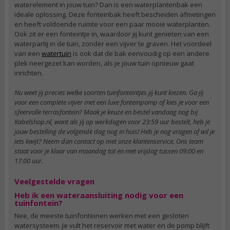
waterelement in jouw tuin? Dan is een waterplantenbak een
ideale oplossing. Deze fonteinbak heeft bescheiden afmetingen
en heeft voldoende ruimte voor een paar mooie waterplanten.
Ook zit er een fonteintje in, waardoor jij kunt genieten van een
waterpartij in de tuin, zonder een vijver te graven. Het voordeel
van een
watertuin
is ook dat de bak eenvoudig op een andere
plek neergezet kan worden, als je jouw tuin opnieuw gaat
inrichten.
Nu weet jij precies welke soorten tuinfonteintjes jij kunt kiezen. Ga jij
voor een complete vijver met een luxe fonteinpomp of kies je voor een
sfeervolle terrasfontein? Maak je keuze en bestel vandaag nog bij
Kabelshop.nl, want als jij op werkdagen voor 23:59 uur bestelt, heb je
jouw bestelling de volgende dag nog in huis! Heb je nog vragen of wil je
iets kwijt? Neem dan contact op met onze klantenservice. Ons team
staat voor je klaar van maandag tot en met vrijdag tussen 09:00 en
17:00 uur.
Veelgestelde vragen
Heb ik een wateraansluiting nodig voor een
tuinfontein?
Nee, de meeste tuinfonteinen werken met een gesloten
watersysteem. Je vult het reservoir met water en de pomp blijft