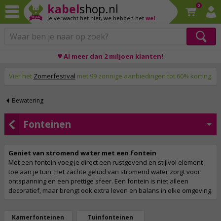
kabel
shop.nl
0
Je verwacht het niet,
we hebben het
wel
♥ Al meer dan 2 miljoen klanten!
Op werkdagen voor 23:59 uur besteld, morgen thuis!
Vier het
Zomerfestival
met 99 zonnige aanbiedingen tot 60% korting.
Bewatering
Fonteinen
Geniet van stromend water met een fontein
Met een fontein voeg je direct een rustgevend en stijlvol element
toe aan je tuin. Het zachte geluid van stromend water zorgt voor
ontspanning en een prettige sfeer. Een fontein is niet alleen
decoratief, maar brengt ook extra leven en balans in elke omgeving.
Kamerfonteinen
Tuinfonteinen