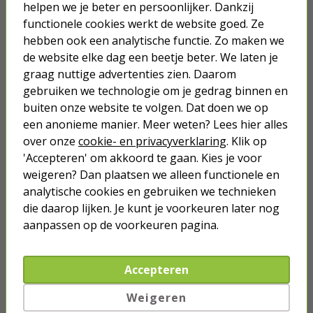
helpen we je beter en persoonlijker. Dankzij
functionele cookies werkt de website goed. Ze
Verlichting
hebben ook een analytische functie. Zo maken we
de website elke dag een beetje beter. We laten je
Hang- en sluitwerk
graag nuttige advertenties zien. Daarom
gebruiken we technologie om je gedrag binnen en
Buiten
buiten onze website te volgen. Dat doen we op
een anonieme manier. Meer weten? Lees hier alles
Ongedierte bestrijden
over onze
cookie- en privacyverklaring
. Klik op
'Accepteren' om akkoord te gaan. Kies je voor
Klussen
weigeren? Dan plaatsen we alleen functionele en
analytische cookies en gebruiken we technieken
Huis
die daarop lijken. Je kunt je voorkeuren later nog
aanpassen op de voorkeuren pagina.
Beveiliging
Smart Home
Accepteren
Meer
Weigeren