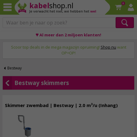
kabel
shop.nl
0
Je verwacht het niet,
we hebben het
wel
♥ Al meer dan 2 miljoen klanten!
Op werkdagen voor 23:59 uur besteld, morgen thuis!
Scoor top deals in de mega magazijn opruiming!
Shop nu
want
OP=OP!
Bestway
Bestway skimmers
Skimmer zwembad | Bestway | 2.0 m³/u (Inhang)
19,
95
incl. btw