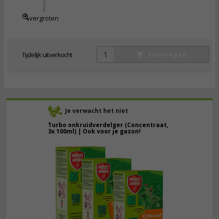
vergroten
Tijdelijk uitverkocht
Toevoegen
Je verwacht het niet
Turbo onkruidverdelger (Concentraat,
3x 100ml) | Ook voor je gazon!
43,
50
40,
89