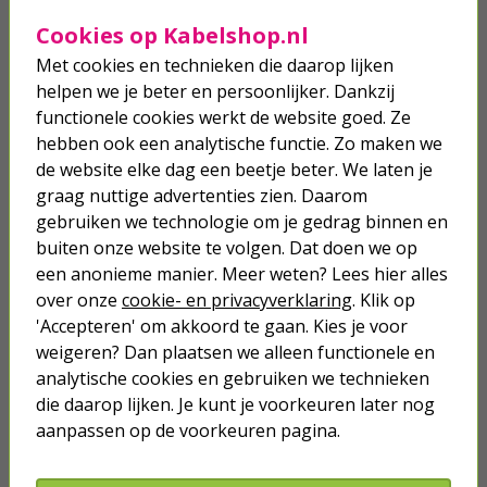
Cookies op Kabelshop.nl
Netwerk
Met cookies en technieken die daarop lijken
helpen we je beter en persoonlijker. Dankzij
Stroom
functionele cookies werkt de website goed. Ze
hebben ook een analytische functie. Zo maken we
Telefoon & Tablet
de website elke dag een beetje beter. We laten je
graag nuttige advertenties zien. Daarom
Verlichting
gebruiken we technologie om je gedrag binnen en
buiten onze website te volgen. Dat doen we op
Hang- en sluitwerk
een anonieme manier. Meer weten? Lees hier alles
over onze
cookie- en privacyverklaring
. Klik op
Buiten
'Accepteren' om akkoord te gaan. Kies je voor
weigeren? Dan plaatsen we alleen functionele en
Ongedierte bestrijden
analytische cookies en gebruiken we technieken
die daarop lijken. Je kunt je voorkeuren later nog
Klussen
aanpassen op de voorkeuren pagina.
Huis