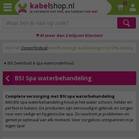
kabel
shop.nl
0
Je verwacht het niet,
we hebben het
wel
♥ Al meer dan 2 miljoen klanten!
Op werkdagen voor 23:59 uur besteld, morgen thuis!
Vier het
Zomerfestival
met 99 zonnige aanbiedingen tot 60% korting.
BSI Zwembad & spa wateronderhoud
BSI Spa waterbehandeling
Complete verzorging met BSI spa waterbehandeling
Met BSI spa waterbehandeling houd je het water schoon, helder en
perfect in balans. De producten zijn eenvoudig in gebruik en zorgen
voor een veilige en hygiënische spa. Zo voorkom je problemen en
geniet je optimaal van elk moment. Voor zorgeloos ontspannen in je
eigen spa!