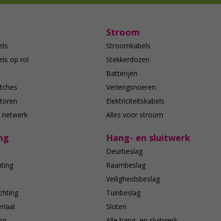
Stroom
els
Stroomkabels
ls op rol
Stekkerdozen
Batterijen
tches
Verlengsnoeren
toren
Elektriciteitskabels
e netwerk
Alles voor stroom
ng
Hang- en sluitwerk
Deurbeslag
hting
Raambeslag
n
Veiligheidsbeslag
chting
Tuinbeslag
riaal
Sloten
ing
Alle hang- en sluitwerk