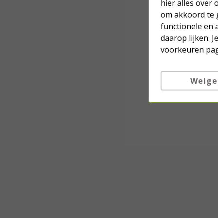
hier alles over
om akkoord te g
functionele en 
daarop lijken. 
voorkeuren pag
Weige