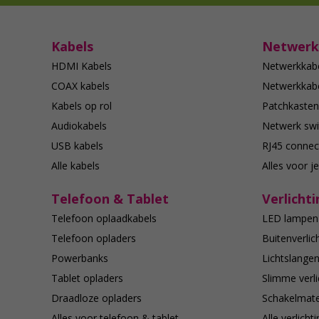
Kabels
Netwerk
HDMI Kabels
Netwerkkab
COAX kabels
Netwerkkabe
Kabels op rol
Patchkasten
Audiokabels
Netwerk swi
USB kabels
RJ45 connec
Alle kabels
Alles voor j
Telefoon & Tablet
Verlichti
Telefoon oplaadkabels
LED lampen
Telefoon opladers
Buitenverlic
Powerbanks
Lichtslange
Tablet opladers
Slimme verli
Draadloze opladers
Schakelmate
Alles voor telefoon & tablet
Alle verlicht