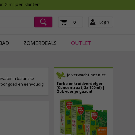
Assortimentsboek 2026
n 2 miljoen klanten!
ging
mera's
Login
0
ging
BAD
ZOMERDEALS
OUTLET
Je verwacht het niet
mwater in balans te
Turbo onkruidverdelger
 voor goed en eenvoudig
(Concentraat, 3x 100ml) |
Ook voor je gazon!
43,
50
40,
89
20,
95
incl. btw