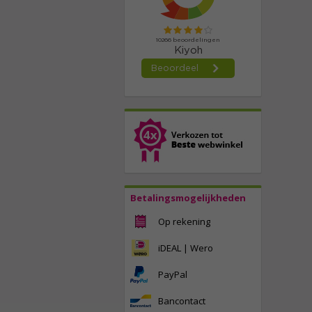
Betalingsmogelijkheden
Op rekening
iDEAL | Wero
PayPal
Bancontact