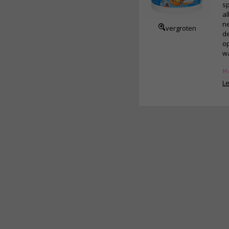
sp
al
ne
vergroten
de
op
wa
H
u
L
De
is
ne
ho
aa
p
va
ho
v
in
va
w
me
al
ve