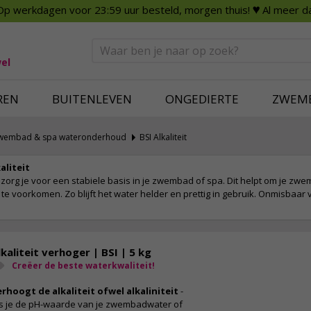
Op werkdagen voor 23:59 uur besteld, morgen thuis!
♥ Al meer da
n
Smart Home
Slimme beveili
eden
Huishouden
Beveiligingsca
Deurbellen
Dummy beveili
el
Alles voor in huis
Alle beveiliging
REN
BUITENLEVEN
ONGEDIERTE
ZWEM
Zwembad & spa wateronderhoud
BSI Alkaliteit
aliteit
n zorg je voor een stabiele basis in je zwembad of spa. Dit helpt om je zwe
 voorkomen. Zo blijft het water helder en prettig in gebruik. Onmisbaar
lkaliteit verhoger | BSI | 5 kg
Creëer de beste waterkwaliteit!
erhoogt de alkaliteit ofwel alkaliniteit
-
ls je de pH-waarde van je zwembadwater of