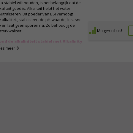
a stabiel wilt houden, is het belangrijk dat de
kaliteit goed is. Alkaliteit helpt het water
utraliseren. Dit poeder van BSI verhoogt
 alkaliteit, stabiliseert de pH-waarde, lost snel
 en laat geen sporen na. Zo behoud jij de
Morgen in huis!
terkwaliteit.
oud de alkaliniteit stabiel met Alkalinity
p
ees meer
 alkaliteit (ook wel alkaliniteit) van zwemwater
 de mate waarin het water zichzelf kan
utraliseren. Als de alkaliteit van het water te
og is kun je de pH-waarde heel lastig
npassen. Als de alkaliteit te laag is gaat de
H-waarde juist erg schommelen. Het is daarom
n belang om de alkaliteit stabiel en niet te
og of te laag houden. Met deze alkaliteit
erhoger zorg je dat er minder schommelingen
 de pH zullen plaatsvinden. Als de pH-waarde
n je water namelijk te laag is kan het snel vies
orden en er kunnen zelfs algen gaan groeien
t een groen bad als resultaat. Mocht je de
kaliteit willen verlagen dan heb je een pH
rlager nodig.