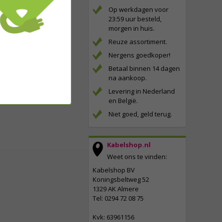
Op werkdagen voor
23:59 uur besteld,
morgen in huis.
Reuze assortiment.
Nergens goedkoper!
Betaal binnen 14 dagen
na aankoop.
Levering in Nederland
en België.
Niet goed, geld terug.
Kabelshop.nl
Weet ons te vinden:
Kabelshop BV
Koningsbeltweg 52
1329 AK Almere
Tel: 0294 72 08 75
Kvk: 63961156