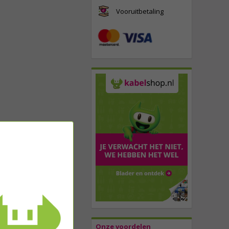
Vooruitbetaling
Onze voordelen