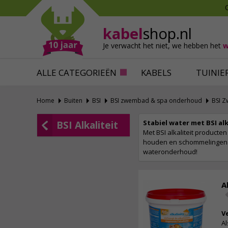
Mollen verjagen
Verfbenodigdhede
Slakken bestrijden
Behangbenodigdh
kabel
shop.nl
Katten verjagen
Ventilatie
Je verwacht het niet,
we hebben het
w
Alles tegen ongedierte
Alles voor je klus
ALLE CATEGORIEËN
KABELS
TUINIE
Home
Buiten
BSI
BSI zwembad & spa onderhoud
BSI 
Stabiel water met BSI alk
BSI Alkaliteit
Met BSI alkaliteit producte
houden en schommelingen te
wateronderhoud!
A
V
A