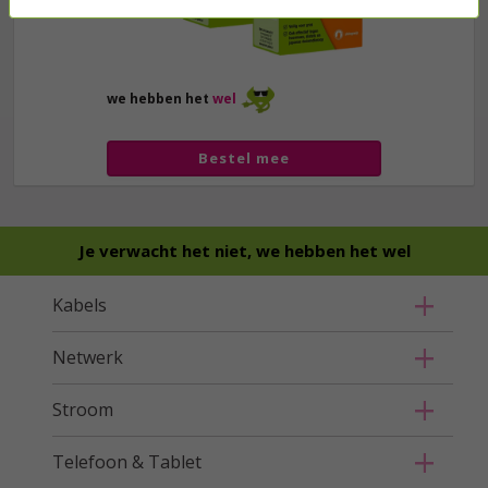
we hebben het
wel
Bestel mee
Je verwacht het niet, we hebben het wel
Kabels
Netwerk
Stroom
Telefoon & Tablet