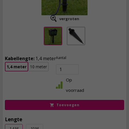
vergroten
Kabellengte:
1,4 meter
Aantal
1,4 meter
10 meter
16,
50
Op
incl. btw
voorraad
Toevoegen
Lengte
1.4 M
10 M