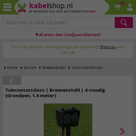
kabel
shop.nl
0
Je verwacht het niet,
we hebben het
wel
♥ Al meer dan 2 miljoen klanten!
Op werkdagen voor 23:59 uur besteld, morgen thuis!
Scoor top deals in de mega magazijn opruiming!
Shop nu
want
OP=OP!
Home
Stroom
Stekkerdozen
Tuincontactdozen
Tuincontactdoos | Brennenstuhl | 4-voudig
(Grondpen, 1.4 meter)