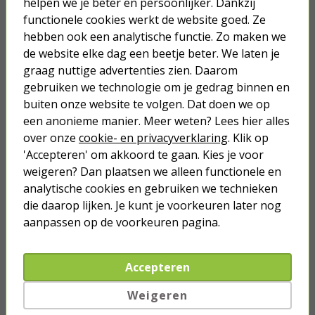
helpen we je beter en persoonlijker. Dankzij
Tijdschakelaar buiten | ProCable
functionele cookies werkt de website goed. Ze
(48 schakelmomenten, Analoog,
hebben ook een analytische functie. Zo maken we
Randaarde)
de website elke dag een beetje beter. We laten je
9,50
graag nuttige advertenties zien. Daarom
gebruiken we technologie om je gedrag binnen en
buiten onze website te volgen. Dat doen we op
een anonieme manier. Meer weten? Lees hier alles
over onze
cookie- en privacyverklaring
. Klik op
Je verwacht het niet
'Accepteren' om akkoord te gaan. Kies je voor
weigeren? Dan plaatsen we alleen functionele en
Turbo onkruidverdelger (Concentraat,
3x 100ml) | Ook voor je gazon!
analytische cookies en gebruiken we technieken
43,
die daarop lijken. Je kunt je voorkeuren later nog
50
40,
89
aanpassen op de voorkeuren pagina.
Accepteren
Weigeren