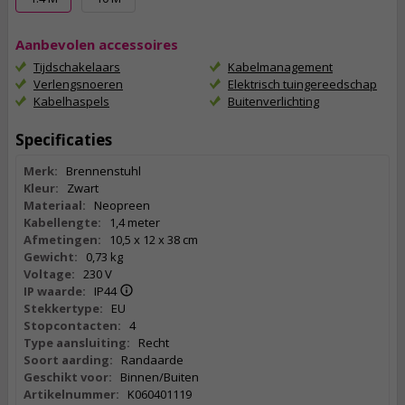
Aanbevolen accessoires
Tijdschakelaars
Kabelmanagement
Verlengsnoeren
Elektrisch tuingereedschap
Kabelhaspels
Buitenverlichting
Specificaties
Merk:
Brennenstuhl
Kleur:
Zwart
Materiaal:
Neopreen
Kabellengte:
1,4 meter
Afmetingen:
10,5 x 12 x 38 cm
Gewicht:
0,73 kg
Voltage:
230 V
IP waarde:
IP44
Stekkertype:
EU
Stopcontacten:
4
Type aansluiting:
Recht
Soort aarding:
Randaarde
Geschikt voor:
Binnen/Buiten
Artikelnummer:
K060401119