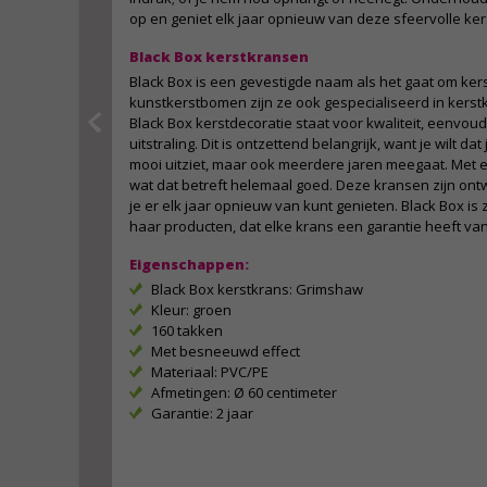
op en geniet elk jaar opnieuw van deze sfeervolle ker
Black Box kerstkransen
Black Box is een gevestigde naam als het gaat om ker
kunstkerstbomen zijn ze ook gespecialiseerd in kerstk
Black Box kerstdecoratie staat voor kwaliteit, eenvoud
uitstraling. Dit is ontzettend belangrijk, want je wilt dat
mooi uitziet, maar ook meerdere jaren meegaat. Met ee
wat dat betreft helemaal goed. Deze kransen zijn on
je er elk jaar opnieuw van kunt genieten. Black Box is z
haar producten, dat elke krans een garantie heeft van 
Eigenschappen:
Black Box kerstkrans: Grimshaw
Kleur: groen
160 takken
Met besneeuwd effect
Materiaal: PVC/PE
Afmetingen: Ø 60 centimeter
Garantie: 2 jaar