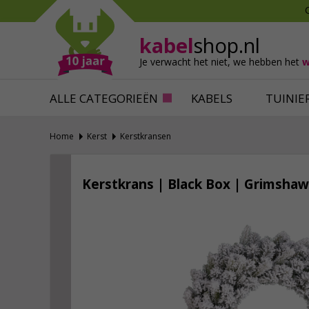
Mollen verjagen
Verfbenodigdhede
Slakken bestrijden
Behangbenodigdh
kabel
shop.nl
Katten verjagen
Ventilatie
Je verwacht het niet,
we hebben het
w
Alles tegen ongedierte
Alles voor je klus
ALLE CATEGORIEËN
KABELS
TUINIE
Home
Kerst
Kerstkransen
Kerstkrans | Black Box | Grimsha