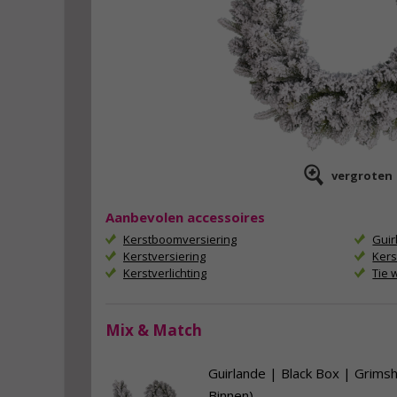
vergroten
Aanbevolen accessoires
Kerstboomversiering
Guir
Kerstversiering
Kers
Kerstverlichting
Tie 
Mix & Match
Guirlande | Black Box | Grim
Binnen)