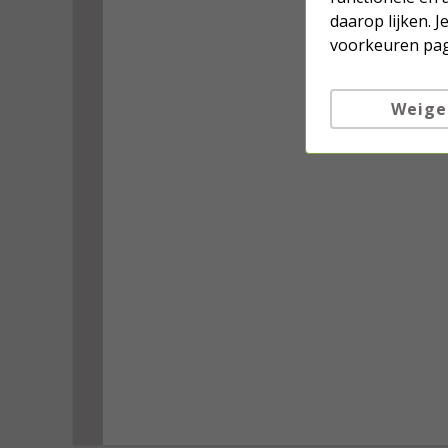
daarop lijken. 
voorkeuren pag
Weige