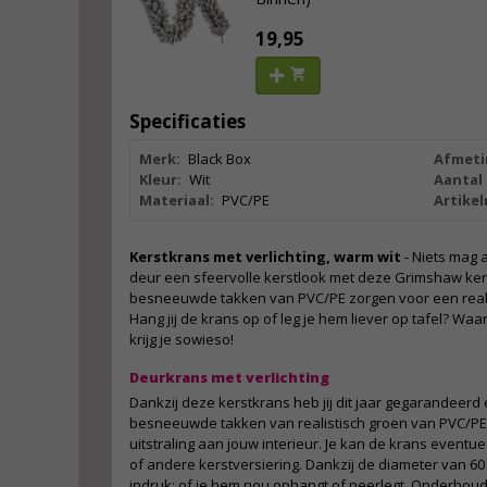
19,95
Specificaties
Merk:
Black Box
Afmeti
Kleur:
Wit
Aantal
Materiaal:
PVC/PE
Artike
Kerstkrans met verlichting, warm wit
- Niets mag a
deur een sfeervolle kerstlook met deze Grimshaw ker
besneeuwde takken van PVC/PE zorgen voor een realist
Hang jij de krans op of leg je hem liever op tafel? Waar
krijg je sowieso!
Deurkrans met verlichting
Dankzij deze kerstkrans heb jij dit jaar gegarandeerd
besneeuwde takken van realistisch groen van PVC/PE g
uitstraling aan jouw interieur. Je kan de krans eventu
of andere kerstversiering. Dankzij de diameter van 60
indruk; of je hem nou ophangt of neerlegt. Onderhoud 