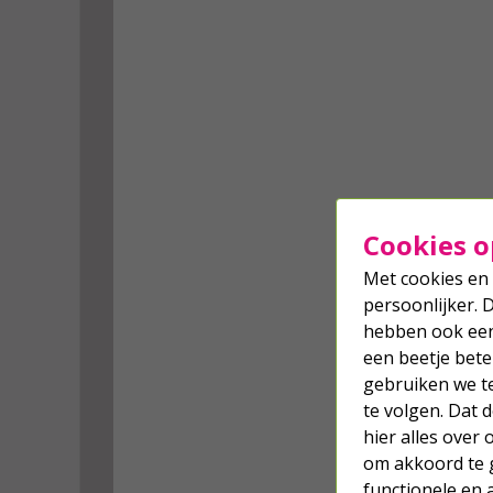
Cookies o
Met cookies en 
persoonlijker. 
hebben ook een 
een beetje bete
gebruiken we t
te volgen. Dat
hier alles over
om akkoord te g
functionele en 