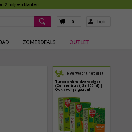
Assortimentsboek 2026
n 2 miljoen klanten!
ging
mera's
Login
0
ging
BAD
ZOMERDEALS
OUTLET
Je verwacht het niet
Turbo onkruidverdelger
(Concentraat, 3x 100ml) |
Ook voor je gazon!
43,
50
24,
95
40,
89
incl. btw