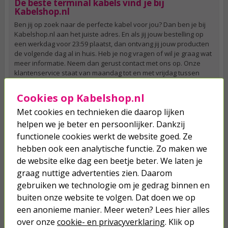
De beste terminal kabels vind je bij
Kabelshop.nl
Ben jij op zoek naar de perfecte kabel voor jou? Dan ben je bij
Kabelshop.nl aan het juiste adres. En als jij jouw bestelling op
een werkdag voor 23:59 plaatst, dan ontvang jij jouw producten
de volgende dag al in huis. Heb je nog vragen of wil je graag wat
meer informatie. Neem dan gerust contact met ons op. Onze
klantenservice staat van maandag tot en met vrijdag tussen
09:00 en 17:00 voor je klaar.
Cookies op Kabelshop.nl
Met cookies en technieken die daarop lijken
helpen we je beter en persoonlijker. Dankzij
Je verwacht het niet
functionele cookies werkt de website goed. Ze
Turbo onkruidverdelger (Concentraat,
3x 100ml) | Ook voor je gazon!
hebben ook een analytische functie. Zo maken we
de website elke dag een beetje beter. We laten je
43,
50
40,
89
graag nuttige advertenties zien. Daarom
gebruiken we technologie om je gedrag binnen en
buiten onze website te volgen. Dat doen we op
een anonieme manier. Meer weten? Lees hier alles
over onze
cookie- en privacyverklaring
. Klik op