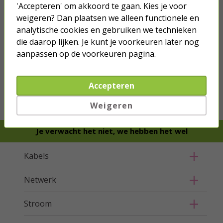
'Accepteren' om akkoord te gaan. Kies je voor
weigeren? Dan plaatsen we alleen functionele en
analytische cookies en gebruiken we technieken
die daarop lijken. Je kunt je voorkeuren later nog
aanpassen op de voorkeuren pagina.
we hebben het
wel
Accepteren
Bestel mee
Weigeren
Je verwacht het niet, we hebben het wel
Kabels
Netwerk
Stroom