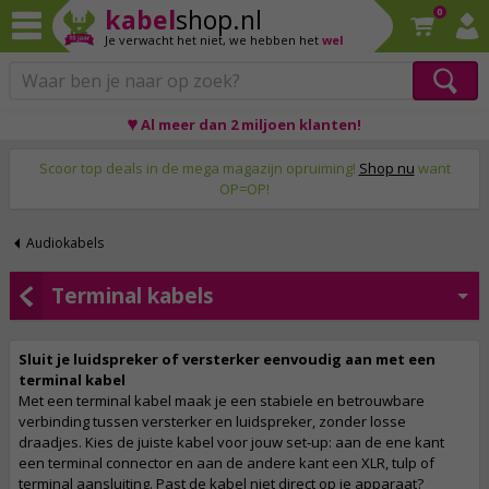
kabel
shop.nl
0
Je verwacht het niet,
we hebben het
wel
♥ Al meer dan 2 miljoen klanten!
Op werkdagen voor 23:59 uur besteld, morgen thuis!
Scoor top deals in de mega magazijn opruiming!
Shop nu
want
OP=OP!
Audiokabels
Terminal kabels
Sluit je luidspreker of versterker eenvoudig aan met een
terminal kabel
Met een terminal kabel maak je een stabiele en betrouwbare
verbinding tussen versterker en luidspreker, zonder losse
draadjes. Kies de juiste kabel voor jouw set-up: aan de ene kant
een terminal connector en aan de andere kant een XLR, tulp of
terminal aansluiting. Past de kabel niet direct op je apparaat?