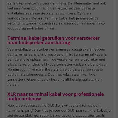
aansluiten met zo’n groen klemmetje. Dat klemmetje heet ook
wel een Phoenix connector, en je ziet het veel bij vaste
installaties zoals versterkers, audiomixers, DSP’s en
wandpanelen. Met een terminal kabel heb je een stevige
verbinding, zonder losse draadjes, waardoor je minder risico
loopt op signaalverlies of ruis.
Terminal kabel gebruiken voor versterker
naar luidspreker aansluiting
Veel installatie versterkers en sommige luidsprekers hebben
een terminal aansluiting met plus en min. Een terminal kabel is
dan de snelle oplossing om de versterker en luidspreker met
elkaar te verbinden. Je klikt de connector vast, en je bent klaar!
Handig voor in winkels, theaters en studio’s waar een vaste
audio-installatie nodig is. Door het kliksysteem komt de
connector niet per ongeluk los, en blijft het signaal sterk en
helder.
XLR naar terminal kabel voor professionele
audio ombouw
Heb je een apparaat met XLR die je wilt aansluiten op een
terminal ingang? Dan kies je voor een XLR naar terminal kabel. Je
ziet de aansluitingen vaak bij professionele apparaten zoals