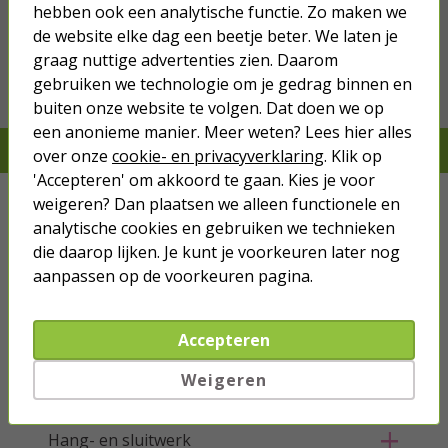
hebben ook een analytische functie. Zo maken we
we hebben het
wel
de website elke dag een beetje beter. We laten je
graag nuttige advertenties zien. Daarom
Bestel mee
gebruiken we technologie om je gedrag binnen en
buiten onze website te volgen. Dat doen we op
een anonieme manier. Meer weten? Lees hier alles
Je verwacht het niet, we hebben het wel
over onze
cookie- en privacyverklaring
. Klik op
'Accepteren' om akkoord te gaan. Kies je voor
Kabels
weigeren? Dan plaatsen we alleen functionele en
analytische cookies en gebruiken we technieken
Netwerk
die daarop lijken. Je kunt je voorkeuren later nog
aanpassen op de voorkeuren pagina.
Stroom
Accepteren
Telefoon & Tablet
Weigeren
Verlichting
Hang- en sluitwerk