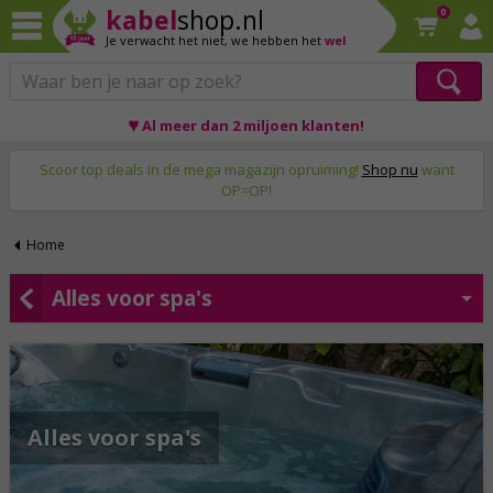
kabel
shop.nl
0
Je verwacht het niet,
we hebben het
wel
♥ Al meer dan 2 miljoen klanten!
Op werkdagen voor 23:59 uur besteld, morgen thuis!
Scoor top deals in de mega magazijn opruiming!
Shop nu
want
OP=OP!
Home
Alles voor spa's
Alles voor spa's