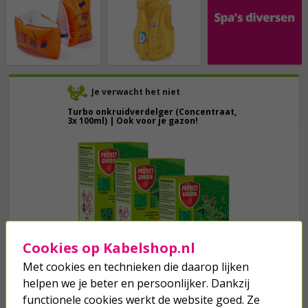
Je verwacht het niet
Turbo onkruidverdelger (Concentraat,
3x 100ml) | Ook voor je gazon!
43,
50
40,
89
Cookies op Kabelshop.nl
Met cookies en technieken die daarop lijken
helpen we je beter en persoonlijker. Dankzij
functionele cookies werkt de website goed. Ze