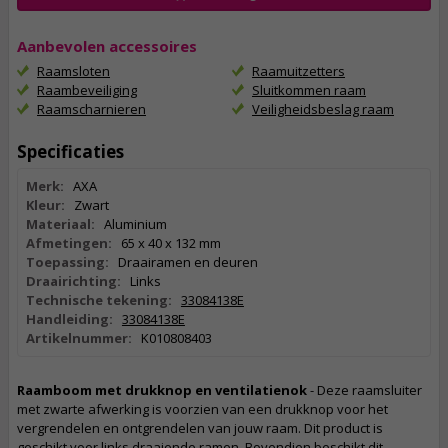
Aanbevolen accessoires
Raamsloten
Raamuitzetters
Raambeveiliging
Sluitkommen raam
Raamscharnieren
Veiligheidsbeslag raam
Specificaties
Merk:
AXA
Kleur:
Zwart
Materiaal:
Aluminium
Afmetingen:
65 x 40 x 132 mm
Toepassing:
Draairamen en deuren
Draairichting:
Links
Technische tekening:
33084138E
Handleiding:
33084138E
Artikelnummer:
K010808403
Raamboom met drukknop en ventilatienok
- Deze raamsluiter
met zwarte afwerking is voorzien van een drukknop voor het
vergrendelen en ontgrendelen van jouw raam. Dit product is
geschikt voor links draaiende ramen. Bovendien beschikt dit