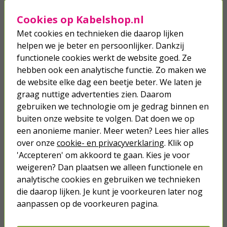
18,95
Cookies op Kabelshop.nl
Sluitkom | AXA (Buiten draaiende
Met cookies en technieken die daarop lijken
ramen, Geschikt voor raamhendel
helpen we je beter en persoonlijker. Dankzij
type 3302 en 3308, Zwart)
functionele cookies werkt de website goed. Ze
2,50
hebben ook een analytische functie. Zo maken we
de website elke dag een beetje beter. We laten je
graag nuttige advertenties zien. Daarom
Raamuitzetter | AXA | Tot 30
centimeter (Telescopisch, Buiten
gebruiken we technologie om je gedrag binnen en
draaiende ramen, Zwart)
buiten onze website te volgen. Dat doen we op
een anonieme manier. Meer weten? Lees hier alles
17,50
over onze
cookie- en privacyverklaring
. Klik op
'Accepteren' om akkoord te gaan. Kies je voor
weigeren? Dan plaatsen we alleen functionele en
analytische cookies en gebruiken we technieken
die daarop lijken. Je kunt je voorkeuren later nog
Je verwacht het niet
aanpassen op de voorkeuren pagina.
Turbo onkruidverdelger (Concentraat,
3x 100ml) | Ook voor je gazon!