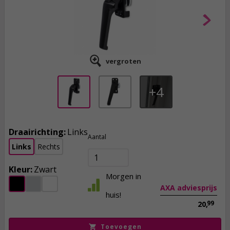
vergroten
4
Draairichting:
Links
19,
45
Aantal
Links
Rechts
incl. btw
Kleur:
Zwart
Morgen in
AXA adviesprijs
huis!
99
20,
Toevoegen