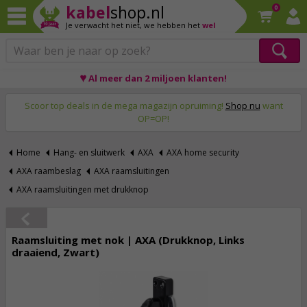
kabel
shop.nl
0
Je verwacht het niet,
we hebben het
wel
♥ Al meer dan 2 miljoen klanten!
Op werkdagen voor 23:59 uur besteld, morgen thuis!
Scoor top deals in de mega magazijn opruiming!
Shop nu
want
OP=OP!
Home
Hang- en sluitwerk
AXA
AXA home security
AXA raambeslag
AXA raamsluitingen
AXA raamsluitingen met drukknop
Raamsluiting met nok | AXA (Drukknop, Links
draaiend, Zwart)