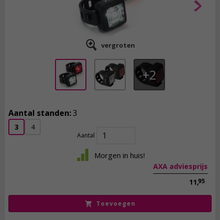
vergroten
2
Aantal standen:
3
6,
50
3
4
incl. btw
Aantal
Morgen in huis!
AXA adviesprijs
95
11,
Toevoegen