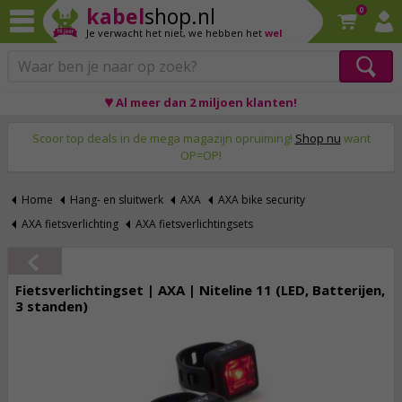
kabel
shop.nl
0
Je verwacht het niet,
we hebben het
wel
♥ Al meer dan 2 miljoen klanten!
Op werkdagen voor 23:59 uur besteld, morgen thuis!
Scoor top deals in de mega magazijn opruiming!
Shop nu
want
OP=OP!
Home
Hang- en sluitwerk
AXA
AXA bike security
AXA fietsverlichting
AXA fietsverlichtingsets
Fietsverlichtingset | AXA | Niteline 11 (LED, Batterijen,
3 standen)