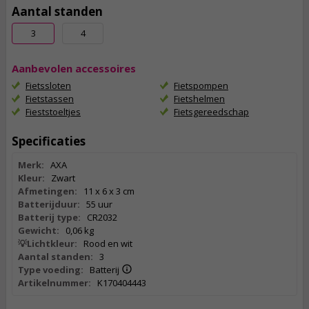
Aantal standen
3
4
Aanbevolen accessoires
Fietssloten
Fietspompen
Fietstassen
Fietshelmen
Fieststoeltjes
Fietsgereedschap
Specificaties
Merk:
AXA
Kleur:
Zwart
Afmetingen:
11 x 6 x 3 cm
Batterijduur:
55 uur
Batterij type:
CR2032
Gewicht:
0,06 kg
💡Lichtkleur:
Rood en wit
Aantal standen:
3
Type voeding:
Batterij
Artikelnummer:
K170404443