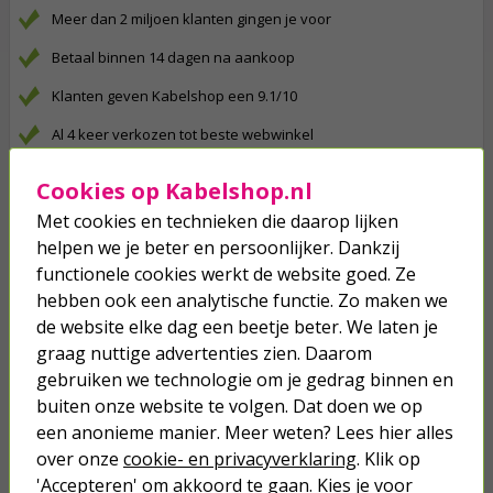
Meer dan 2 miljoen klanten gingen je voor
Betaal binnen 14 dagen na aankoop
Klanten geven Kabelshop een 9.1/10
Al 4 keer verkozen tot beste webwinkel
Cookies op Kabelshop.nl
Anderen kochten ook...
Met cookies en technieken die daarop lijken
Knoopcel batterij CR2032 - Varta
helpen we je beter en persoonlijker. Dankzij
(Lithium, 3 V)
functionele cookies werkt de website goed. Ze
hebben ook een analytische functie. Zo maken we
0,80
de website elke dag een beetje beter. We laten je
graag nuttige advertenties zien. Daarom
Cijferslot fiets | AXA | 120 cm (Ø 3.5
gebruiken we technologie om je gedrag binnen en
mm, Basic Safety)
buiten onze website te volgen. Dat doen we op
een anonieme manier. Meer weten? Lees hier alles
12,95
over onze
cookie- en privacyverklaring
. Klik op
'Accepteren' om akkoord te gaan. Kies je voor