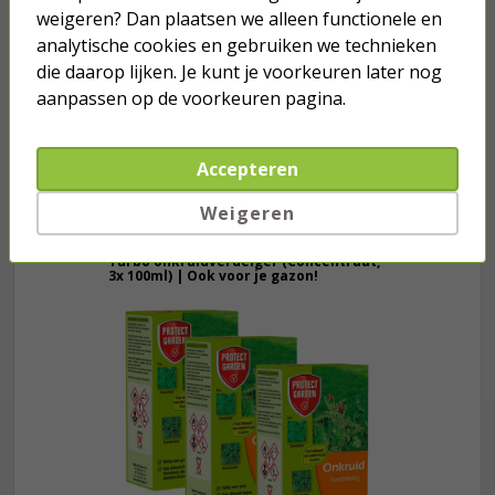
Fietsverlichtingset | AXA | Niteline
weigeren? Dan plaatsen we alleen functionele en
T1 (LED, Batterijen, 4 standen)
analytische cookies en gebruiken we technieken
die daarop lijken. Je kunt je voorkeuren later nog
14,95
aanpassen op de voorkeuren pagina.
Accepteren
Weigeren
Je verwacht het niet
Turbo onkruidverdelger (Concentraat,
3x 100ml) | Ook voor je gazon!
43,
50
40,
89