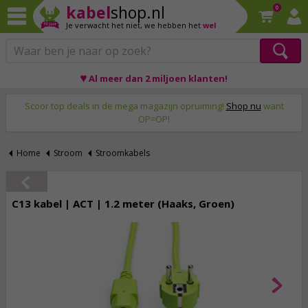
kabel
shop.nl
0
Je verwacht het niet,
we hebben het
wel
♥ Al meer dan 2 miljoen klanten!
Op werkdagen voor 23:59 uur besteld, morgen thuis!
Scoor top deals in de mega magazijn opruiming!
Shop nu
want
OP=OP!
Home
Stroom
Stroomkabels
C13 kabel | ACT | 1.2 meter (Haaks, Groen)