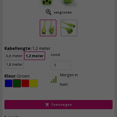
vergroten
Kabellengte:
1,2 meter
Aantal
0,6 meter
1,2 meter
1,8 meter
Morgen in
Kleur:
Groen
5,
95
huis!
incl. btw
Toevoegen