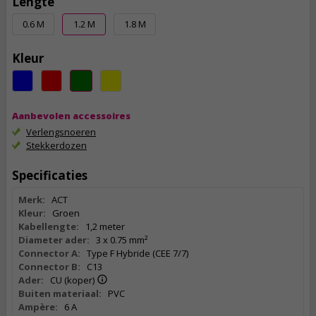
Lengte
0.6 M
1.2 M
1.8 M
Kleur
Aanbevolen accessoires
Verlengsnoeren
Stekkerdozen
Specificaties
Merk:
ACT
Kleur:
Groen
Kabellengte:
1,2 meter
Diameter ader:
3 x 0.75 mm²
Connector A:
Type F Hybride (CEE 7/7)
Connector B:
C13
Ader:
CU (koper)
Buiten materiaal:
PVC
Ampère:
6 A