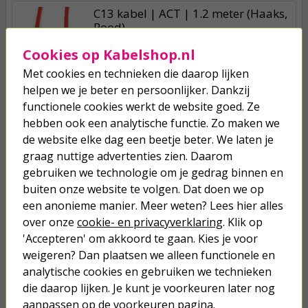
C13 kabel | ACT | 1.2 meter (Haaks,
Rood)
Cookies op Kabelshop.nl
5,95
Met cookies en technieken die daarop lijken
helpen we je beter en persoonlijker. Dankzij
C13 kabel | ACT | 1.2 meter (Haaks,
functionele cookies werkt de website goed. Ze
Blauw)
hebben ook een analytische functie. Zo maken we
de website elke dag een beetje beter. We laten je
5,95
graag nuttige advertenties zien. Daarom
gebruiken we technologie om je gedrag binnen en
C13 kabel | ACT | 1.2 meter (Haaks,
buiten onze website te volgen. Dat doen we op
Geel)
een anonieme manier. Meer weten? Lees hier alles
over onze
cookie- en privacyverklaring
. Klik op
5,95
'Accepteren' om akkoord te gaan. Kies je voor
weigeren? Dan plaatsen we alleen functionele en
analytische cookies en gebruiken we technieken
die daarop lijken. Je kunt je voorkeuren later nog
aanpassen op de voorkeuren pagina.