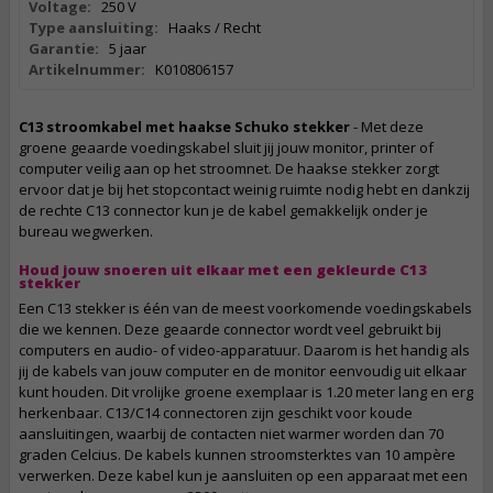
Voltage:
250 V
Type aansluiting:
Haaks / Recht
Garantie:
5 jaar
Artikelnummer:
K010806157
C13 stroomkabel met haakse Schuko stekker
- Met deze
groene geaarde voedingskabel sluit jij jouw monitor, printer of
computer veilig aan op het stroomnet. De haakse stekker zorgt
ervoor dat je bij het stopcontact weinig ruimte nodig hebt en dankzij
de rechte C13 connector kun je de kabel gemakkelijk onder je
bureau wegwerken.
Houd jouw snoeren uit elkaar met een gekleurde C13
stekker
Een C13 stekker is één van de meest voorkomende voedingskabels
die we kennen. Deze geaarde connector wordt veel gebruikt bij
computers en audio- of video-apparatuur. Daarom is het handig als
jij de kabels van jouw computer en de monitor eenvoudig uit elkaar
kunt houden. Dit vrolijke groene exemplaar is 1.20 meter lang en erg
herkenbaar. C13/C14 connectoren zijn geschikt voor koude
aansluitingen, waarbij de contacten niet warmer worden dan 70
graden Celcius. De kabels kunnen stroomsterktes van 10 ampère
verwerken. Deze kabel kun je aansluiten op een apparaat met een