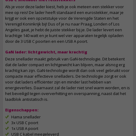
Als je voor deze lader kiest, heb je ook meteen een stekker voor
mee op reis! De lader heeft standaard een eurostekker, maar je
krijgt er ook een opzetstukje voor de Verenigde Staten en het
Verenigd Koninkrijk bij! Dus of je nu naar Praag, Londen of Los
Angeles gaat, je hebt de juiste stekker bij je. De lader levert een
krachtige 140 watt en je kunt wel vier apparaten tegelijk opladen
door de 3 USB C poorten en een USB A poort.
GaN lader: lichtgewicht, maar krachtig
Deze snellader maakt gebruik van GaN-technologie. Dit betekent
dat de lader compact en lichtgewicht kan blijven, maar alsnog erg
krachtig kan zijn. GaN-technologie wordt dan ook veel gebruikt voor
compacte maar effectieve snelladers. De technologie zorgt er ook
voor dat laders efficiënter zijn en minder last hebben van
energieverlies. Daarnaast zal de lader niet snel warm worden, en is
het beveiligd tegen oververhitting en overspanning, naast dat het
laadblok antistatisch is.
Eigenschappen:
Hama snellader
3x USB C poort
1x USB A poort
USB C kabel meegeleverd