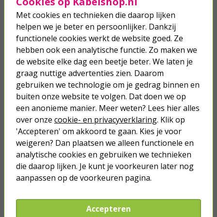
Cookies op Kabelshop.nl
| Goobay | 3 meter (USB 3.2, 100W,
20 Gbps)
Met cookies en technieken die daarop lijken
helpen we je beter en persoonlijker. Dankzij
16,95
functionele cookies werkt de website goed. Ze
hebben ook een analytische functie. Zo maken we
USB A naar USB C kabel | 2 meter |
de website elke dag een beetje beter. We laten je
USB 2.0 (Wit)
graag nuttige advertenties zien. Daarom
gebruiken we technologie om je gedrag binnen en
3,75
buiten onze website te volgen. Dat doen we op
een anonieme manier. Meer weten? Lees hier alles
over onze
cookie- en privacyverklaring
. Klik op
'Accepteren' om akkoord te gaan. Kies je voor
weigeren? Dan plaatsen we alleen functionele en
Je verwacht het niet
analytische cookies en gebruiken we technieken
die daarop lijken. Je kunt je voorkeuren later nog
Turbo onkruidverdelger (Concentraat,
3x 100ml) | Ook voor je gazon!
aanpassen op de voorkeuren pagina.
43,
50
40,
89
Accepteren