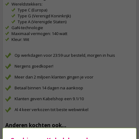
Wereldstekkers:
Type C (Europa)
Type G (Verenigd Koninkrijk)
Type A (Verenigde Staten)
GaN-technologie
Maximaal vermogen: 140 watt
Kleur: Wit
Op werkdagen voor 23:59 uur besteld, morgen in huis
Nergens goedkoper!
Meer dan 2 miljoen klanten gingen je voor
Betaal binnen 14 dagen na aankoop
Klanten geven Kabelshop een 9.1/10
Al 4 keer verkozen tot beste webwinkel
Anderen kochten ook...
iPad oplaadkabel | USB C ↔ USB C