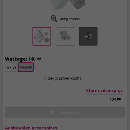
vergroten
2
Wattage:
140 W
89,
95
67 W
140 W
incl. btw
Tijdelijk uitverkocht
Xtorm adviesprijs
00
129,
Toevoegen
Aanbevolen accessoires