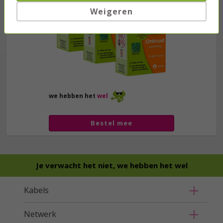
Weigeren
we hebben het
wel
Bestel mee
Je verwacht het niet, we hebben het wel
Kabels
Netwerk