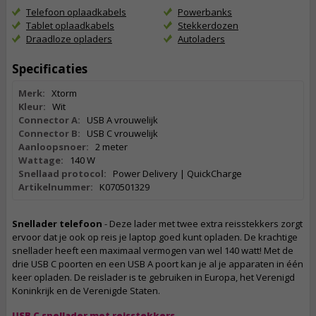
Telefoon oplaadkabels
Powerbanks
Tablet oplaadkabels
Stekkerdozen
Draadloze opladers
Autoladers
Specificaties
Merk:
Xtorm
Kleur:
Wit
Connector A:
USB A vrouwelijk
Connector B:
USB C vrouwelijk
Aanloopsnoer:
2 meter
Wattage:
140 W
Snellaad protocol:
Power Delivery | QuickCharge
Artikelnummer:
K070501329
Snellader telefoon
- Deze lader met twee extra reisstekkers zorgt
ervoor dat je ook op reis je laptop goed kunt opladen. De krachtige
snellader heeft een maximaal vermogen van wel 140 watt! Met de
drie USB C poorten en een USB A poort kan je al je apparaten in één
keer opladen. De reislader is te gebruiken in Europa, het Verenigd
Koninkrijk en de Verenigde Staten.
USB C snellader met reisstekkers