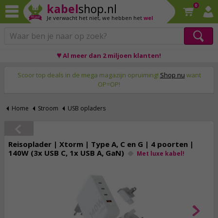
kabel
shop.nl
0
Je verwacht het niet,
we hebben het
wel
♥ Al meer dan 2 miljoen klanten!
Op werkdagen voor 23:59 uur besteld, morgen thuis!
Scoor top deals in de mega magazijn opruiming!
Shop nu
want
OP=OP!
Home
Stroom
USB opladers
Reisoplader | Xtorm | Type A, C en G | 4 poorten |
140W (3x USB C, 1x USB A, GaN)
Met luxe kabel!