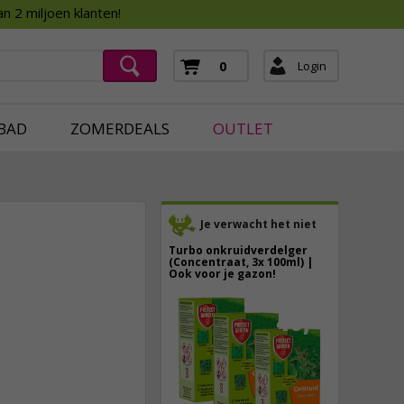
Assortimentsboek 2026
n 2 miljoen klanten!
ging
mera's
Login
0
ging
BAD
ZOMERDEALS
OUTLET
Je verwacht het niet
Turbo onkruidverdelger
(Concentraat, 3x 100ml) |
Ook voor je gazon!
43,
50
5,
75
40,
89
incl. btw