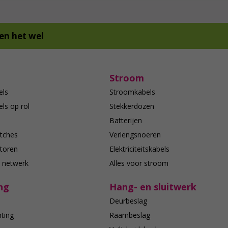
en het wel
Stroom
els
Stroomkabels
ls op rol
Stekkerdozen
Batterijen
tches
Verlengsnoeren
toren
Elektriciteitskabels
e netwerk
Alles voor stroom
ng
Hang- en sluitwerk
Deurbeslag
hting
Raambeslag