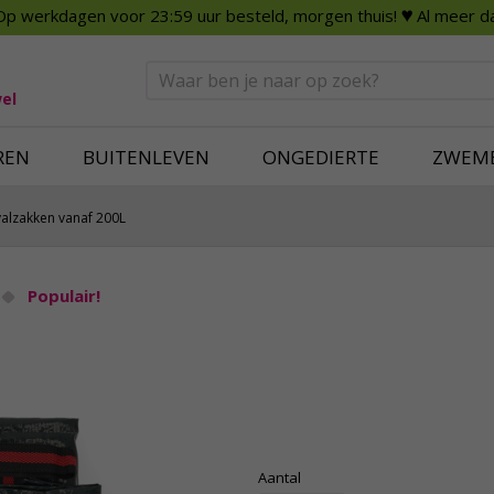
Op werkdagen voor 23:59 uur besteld, morgen thuis!
♥ Al meer da
n
Smart Home
Slimme beveili
eden
Huishouden
Beveiligingsca
Deurbellen
Dummy beveili
el
Alles voor in huis
Alle beveiliging
REN
BUITENLEVEN
ONGEDIERTE
ZWEM
valzakken vanaf 200L
Populair!
Aantal