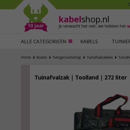
Mollen verjagen
Verfbenodigdhede
Slakken bestrijden
Behangbenodigdh
kabel
shop.nl
Katten verjagen
Ventilatie
Je verwacht het niet,
we hebben het
w
Alles tegen ongedierte
Alles voor je klus
ALLE CATEGORIEËN
KABELS
TUINIE
Home
Buiten
Tuingereedschap
Tuinafvalzakken
Tuinaf
Tuinafvalzak | Toolland | 272 liter