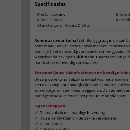
Specificaties
Merk:
Toolland
Inhoud
Kleur:
Groen
Artike
Afmetingen:
70 cm x Ø 69 cm
Ronde zak voor tuinafval
- Ben jij graag in de tuin 
onmisbaar. Dankzij deze tuinzak met een capaciteit van 
namelijk heel eenvoudig verzamelen en weggooien. D
waardoor de zak open blijft staan. Daarnaast kun je 
handvatten eenvoudig verplaatsen.
Verzamel jouw tuinafval met een handige tuin
Deze groene tuinafvalzak is ideaal voor iedereen die we
met dit exemplaar namelijk alle dode bladeren, takk
en vervolgens in één keer weggooien. De zak met een c
handige draaglussen om het product te verplaatsen.
Eigenschappen:
Tuinafvalzak met handige bovenring
Twee handvatten om de zak te verplaatsen
Kleur: groen
Volume: 272 liter