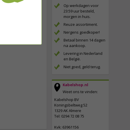
Op werkdagen voor
23:59 uur besteld,
morgen in huis.
Reuze assortiment.
Nergens goedkoper!
Betaal binnen 14 dagen
na aankoop.
Levering in Nederland
en België.
Niet goed, geld terug.
Kabelshop.nl
Weet ons te vinden:
Kabelshop BV
Koningsbeltweg 52
1329 AK Almere
Tel: 0294 72 08 75
Kvk: 63961156