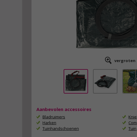
vergroten
Aanbevolen accessoires
Bladruimers
Kni
Harken
Com
Tuinhandschoenen
Tui