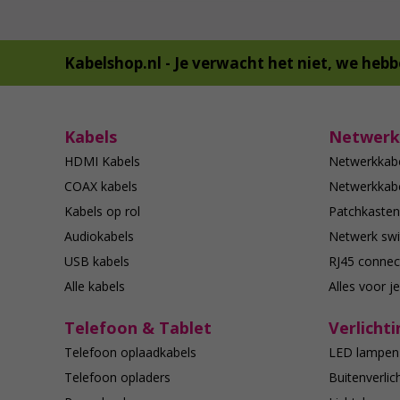
Kabelshop.nl -
Je verwacht het niet, we hebb
Kabels
Netwerk
HDMI Kabels
Netwerkkab
COAX kabels
Netwerkkabe
Kabels op rol
Patchkasten
Audiokabels
Netwerk swi
USB kabels
RJ45 connec
Alle kabels
Alles voor j
Telefoon & Tablet
Verlichti
Telefoon oplaadkabels
LED lampen
Telefoon opladers
Buitenverlic