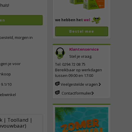
huis!
we hebben het
wel
en
Bestel mee
besteld, morgen in
Klantenservice
Stel je vraag.
vergroten
ngen je voor
Tel: 0294 72 08 75
Bereikbaar op werkdagen
ankoop
tussen 09:00 en 17:00
9.1/10
Veelgestelde vragen
Contactformulier
webwinkel
k | Toolland |
Opvouwbaar)