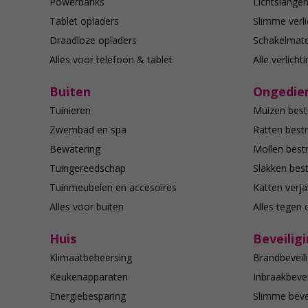
Powerbanks
Lichtslange
Tablet opladers
Slimme verli
Draadloze opladers
Schakelmate
Alles voor telefoon & tablet
Alle verlicht
Buiten
Ongedier
Tuinieren
Muizen best
Zwembad en spa
Ratten bestr
Bewatering
Mollen bestr
Tuingereedschap
Slakken best
Tuinmeubelen en accesoires
Katten verj
Alles voor buiten
Alles tegen 
Huis
Beveilig
Klimaatbeheersing
Brandbeveili
Keukenapparaten
Inbraakbevei
Energiebesparing
Slimme bevei