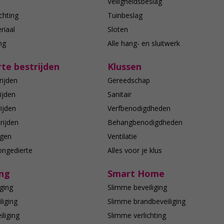
n
Veiligheidsbeslag
chting
Tuinbeslag
riaal
Sloten
ing
Alle hang- en sluitwerk
te bestrijden
Klussen
rijden
Gereedschap
ijden
Sanitair
ijden
Verfbenodigdheden
rijden
Behangbenodigdheden
agen
Ventilatie
ongedierte
Alles voor je klus
ing
Smart Home
ging
Slimme beveiliging
liging
Slimme brandbeveiliging
liging
Slimme verlichting