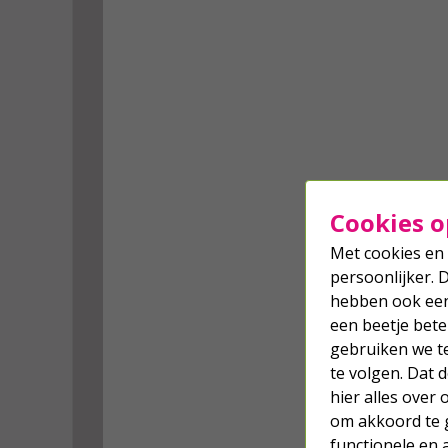
Cookies o
Met cookies en 
persoonlijker. 
hebben ook een 
een beetje bete
gebruiken we t
te volgen. Dat
hier alles over
om akkoord te g
functionele en 