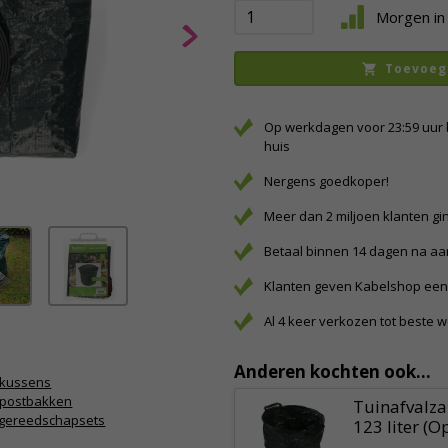
Morgen in 
Toevoeg
Op werkdagen voor 23:59 uur 
huis
Nergens goedkoper!
Meer dan 2 miljoen klanten gi
Betaal binnen 14 dagen na a
Klanten geven Kabelshop een 
Al 4 keer verkozen tot beste 
Anderen kochten ook...
ekussens
postbakken
Tuinafvalza
ngereedschapsets
123 liter (