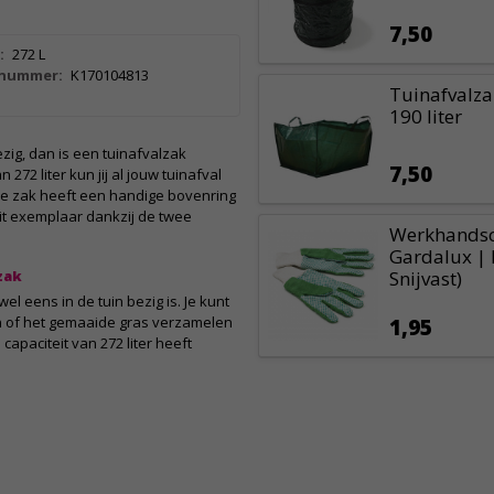
7,50
:
272 L
lnummer:
K170104813
Tuinafvalza
190 liter
bezig, dan is een tuinafvalzak
7,50
272 liter kun jij al jouw tuinafval
e zak heeft een handige bovenring
dit exemplaar dankzij de twee
Werkhandsc
Gardalux | 
zak
Snijvast)
l eens in de tuin bezig is. Je kunt
en of het gemaaide gras verzamelen
1,95
apaciteit van 272 liter heeft