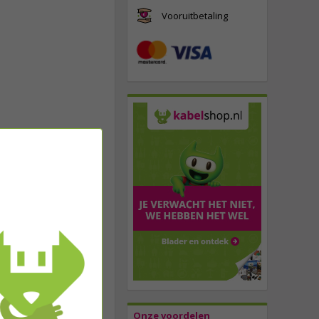
Vooruitbetaling
Onze voordelen