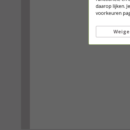
daarop lijken. 
voorkeuren pag
Weige