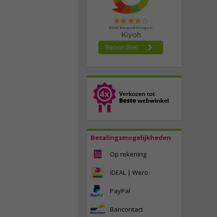
Betalingsmogelijkheden
Op rekening
iDEAL | Wero
PayPal
Bancontact