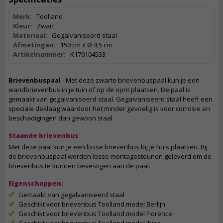
Merk:
Toolland
Kleur:
Zwart
Materiaal:
Gegalvaniseerd staal
Afmetingen:
150 cm x Ø 4,5 cm
Artikelnummer:
K170104533
Brievenbuspaal
- Met deze zwarte brievenbuspaal kun je een
wandbrievenbus in je tuin of op de oprit plaatsen. De paal is
gemaakt van gegalvaniseerd staal. Gegalvaniseerd staal heeft een
speciale deklaag waardoor het minder gevoelig is voor corrosie en
beschadigingen dan gewoon staal.
Staande brievenbus
Met deze paal kun je een losse brievenbus bij je huis plaatsen. Bij
de brievenbuspaal worden losse montagesteunen geleverd om de
brievenbus te kunnen bevestigen aan de paal.
Eigenschappen:
Gemaakt van gegalvaniseerd staal
Geschikt voor brievenbus Toolland model Berlijn
Geschikt voor brievenbus Toolland model Florence