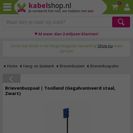
kabel
shop.nl
0
Je verwacht het niet,
we hebben het
wel
♥ Al meer dan 2 miljoen klanten!
Op werkdagen voor 23:59 uur besteld, morgen thuis!
Scoor top deals in de mega magazijn opruiming!
Shop nu
want
OP=OP!
Home
Hang- en sluitwerk
Brievenbussen
Brievenbuspalen
Brievenbuspaal | Toolland (Gegalvaniseerd staal,
Zwart)