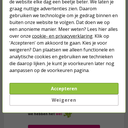
de website elke dag een beetje beter. We laten je
graag nuttige advertenties zien. Daarom
gebruiken we technologie om je gedrag binnen en
Je verwacht het niet
buiten onze website te volgen. Dat doen we op
een anonieme manier. Meer weten? Lees hier alles
Turbo onkruidverdelger (Concentraat,
3x 100ml) | Ook voor je gazon!
over onze
cookie- en privacyverklaring
. Klik op
'Accepteren' om akkoord te gaan. Kies je voor
43,
50
40,
89
weigeren? Dan plaatsen we alleen functionele en
analytische cookies en gebruiken we technieken
die daarop lijken. Je kunt je voorkeuren later nog
aanpassen op de voorkeuren pagina.
Accepteren
Weigeren
we hebben het
wel