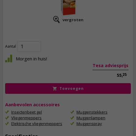
vergroten
33,
95
incl. btw
Aantal
Morgen in huis!
Tesa adviesprijs
25
55,
Toevoegen
Aanbevolen accessoires
Insectenbeet gel
Muggenstekkers
Vliegenmeppers
Muggenlampen
Elektrische vliegenmeppers
Muggenspray