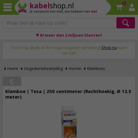
kabel
shop.nl
0
Je verwacht het niet,
we hebben het
wel
♥ Al meer dan 2 miljoen klanten!
Op werkdagen voor 23:59 uur besteld, morgen thuis!
Scoor top deals in de mega magazijn opruiming!
Shop nu
want
OP=OP!
Home
Ongediertebestrijding
Horren
Klamboes
Klamboe | Tesa | 250 centimeter (Rechthoekig, Ø 12.5
meter)