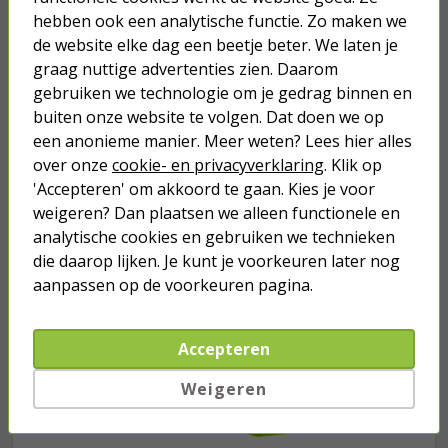
hebben ook een analytische functie. Zo maken we
4,95
de website elke dag een beetje beter. We laten je
graag nuttige advertenties zien. Daarom
gebruiken we technologie om je gedrag binnen en
buiten onze website te volgen. Dat doen we op
een anonieme manier. Meer weten? Lees hier alles
Je verwacht het niet
over onze
cookie- en privacyverklaring
. Klik op
Turbo onkruidverdelger (Concentraat,
'Accepteren' om akkoord te gaan. Kies je voor
3x 100ml) | Ook voor je gazon!
weigeren? Dan plaatsen we alleen functionele en
43,
50
analytische cookies en gebruiken we technieken
40,
89
die daarop lijken. Je kunt je voorkeuren later nog
aanpassen op de voorkeuren pagina.
Accepteren
Weigeren