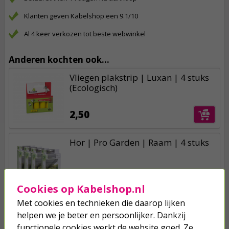
Klanten geven Kabelshop een 9.1/10
Al 4 keer verkozen tot beste webwinkel
Anderen kochten ook...
Vliegen plakstrip | Luxan | 4 stuks
(Ecologisch)
2,50
Hor | Pro Garden | Raam | 4 stuks
7,00
6,72
Cookies op Kabelshop.nl
Met cookies en technieken die daarop lijken
Hor | Gardalux | Deur | 210 x 100
helpen we je beter en persoonlijker. Dankzij
cm (2 delen, Zwart)
functionele cookies werkt de website goed. Ze