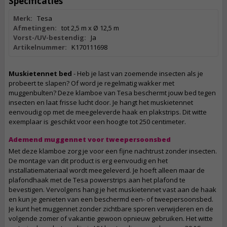
Specificaties
Merk:
Tesa
Afmetingen:
tot 2,5 m x Ø 12,5 m
Vorst-/UV-bestendig:
Ja
Artikelnummer:
K170111698
Muskietennet bed
- Heb je last van zoemende insecten als je
probeert te slapen? Of word je regelmatig wakker met
muggenbulten? Deze klamboe van Tesa beschermt jouw bed tegen
insecten en laat frisse lucht door. Je hangt het muskietennet
eenvoudig op met de meegeleverde haak en plakstrips. Dit witte
exemplaar is geschikt voor een hoogte tot 250 centimeter.
Ademend muggennet voor tweepersoonsbed
Met deze klamboe zorg je voor een fijne nachtrust zonder insecten.
De montage van dit product is erg eenvoudig en het
installatiemateriaal wordt meegeleverd. Je hoeft alleen maar de
plafondhaak met de Tesa powerstrips aan het plafond te
bevestigen. Vervolgens hang je het muskietennet vast aan de haak
en kun je genieten van een beschermd een- of tweepersoonsbed.
Je kunt het muggennet zonder zichtbare sporen verwijderen en de
volgende zomer of vakantie gewoon opnieuw gebruiken. Het witte