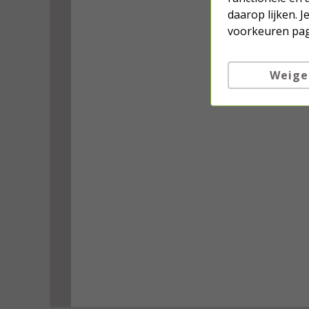
daarop lijken. 
voorkeuren pag
Weige