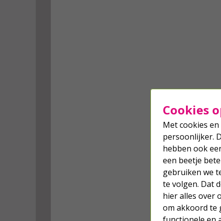
Cookies o
Met cookies en 
persoonlijker. 
hebben ook een 
een beetje bete
gebruiken we t
te volgen. Dat
hier alles over
om akkoord te g
functionele en 