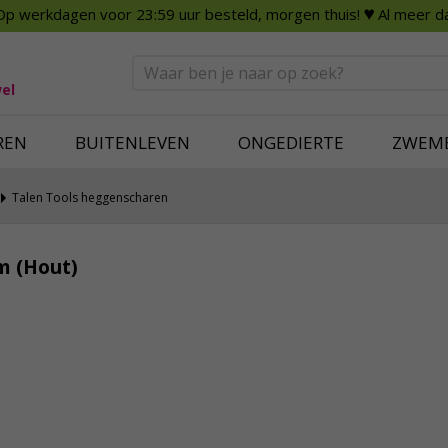
Op werkdagen voor 23:59 uur besteld, morgen thuis!
♥ Al meer da
n
Smart Home
Slimme beveili
eden
Huishouden
Beveiligingsca
Deurbellen
Dummy beveili
el
Alles voor in huis
Alle beveiliging
REN
BUITENLEVEN
ONGEDIERTE
ZWEM
Talen Tools heggenscharen
m (Hout)