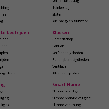
n
Veiligheidsbeslag
chting
Tuinbeslag
riaal
Sloten
ing
Alle hang- en sluitwerk
te bestrijden
Klussen
rijden
Gereedschap
ijden
Sanitair
ijden
Verfbenodigdheden
rijden
Behangbenodigdheden
agen
Ventilatie
ongedierte
Alles voor je klus
ing
Smart Home
ging
Slimme beveiliging
liging
Slimme brandbeveiliging
liging
Slimme verlichting