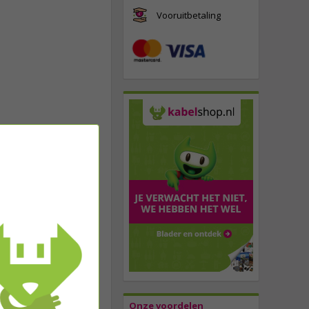
Vooruitbetaling
Onze voordelen