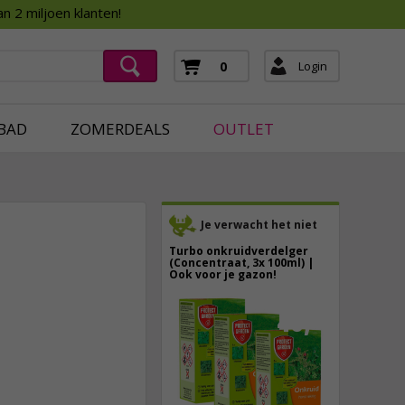
Assortimentsboek 2026
n 2 miljoen klanten!
ging
mera's
Login
0
ging
BAD
ZOMERDEALS
OUTLET
Je verwacht het niet
Turbo onkruidverdelger
(Concentraat, 3x 100ml) |
Ook voor je gazon!
43,
50
16,
95
40,
89
incl. btw