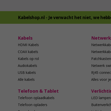
Kabelshop.nl -
Je verwacht het niet, we hebb
Kabels
Netwerk
HDMI Kabels
Netwerkkab
COAX kabels
Netwerkkabe
Kabels op rol
Patchkasten
Audiokabels
Netwerk swi
USB kabels
RJ45 connec
Alle kabels
Alles voor j
Telefoon & Tablet
Verlichti
Telefoon oplaadkabels
LED lampen
Telefoon opladers
Buitenverlic