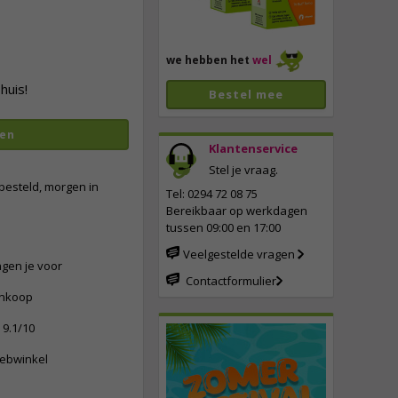
we hebben het
wel
huis!
Bestel mee
en
Klantenservice
Stel je vraag.
vergroten
besteld, morgen in
Tel: 0294 72 08 75
Bereikbaar op werkdagen
tussen 09:00 en 17:00
Veelgestelde vragen
ngen je voor
Contactformulier
ankoop
9.1/10
webwinkel