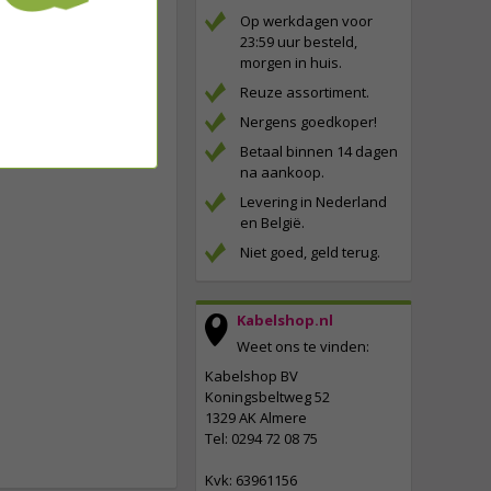
Op werkdagen voor
23:59 uur besteld,
morgen in huis.
Reuze assortiment.
Nergens goedkoper!
Betaal binnen 14 dagen
na aankoop.
Levering in Nederland
en België.
Niet goed, geld terug.
Kabelshop.nl
Weet ons te vinden:
Kabelshop BV
Koningsbeltweg 52
1329 AK Almere
Tel: 0294 72 08 75
Kvk: 63961156