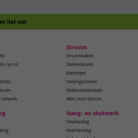
en het wel
Stroom
els
Stroomkabels
ls op rol
Stekkerdozen
Batterijen
tches
Verlengsnoeren
toren
Elektriciteitskabels
e netwerk
Alles voor stroom
ng
Hang- en sluitwerk
Deurbeslag
hting
Raambeslag