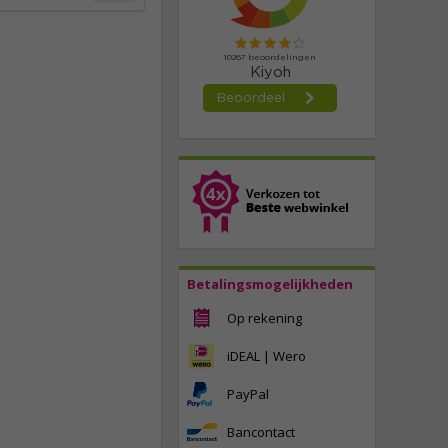
Betalingsmogelijkheden
Op rekening
iDEAL | Wero
PayPal
Bancontact