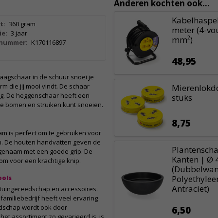
Anderen kochten ook...
Kabelhaspel
t:
360 gram
meter (4-vou
ie:
3 jaar
mm²)
lnummer:
K170116897
48,95
aagschaar in de schuur snoei je
m die jij mooi vindt. De schaar
Mierenlokdo
ing. De heggenschaar heeft een
stuks
re bomen en struiken kunt snoeien.
8,75
m is perfect om te gebruiken voor
en. De houten handvatten geven de
Plantenscha
ngenaam met een goede grip. De
Kanten | Ø 
m voor een krachtige knip.
(Dubbelwan
ools
Polyethylee
Antraciet)
r tuingereedschap en accessoires.
familiebedrijf heeft veel ervaring
edschap wordt ook door
6,50
het assortiment zo gevarieerd is, is