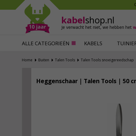
Mollen verjagen
Verfbenodigdhede
Slakken bestrijden
Behangbenodigdh
kabel
shop.nl
Katten verjagen
Ventilatie
Je verwacht het niet,
we hebben het
w
Alles tegen ongedierte
Alles voor je klus
ALLE CATEGORIEËN
KABELS
TUINIE
Home
Buiten
Talen Tools
Talen Tools snoeigereedschap
Heggenschaar | Talen Tools | 50 c