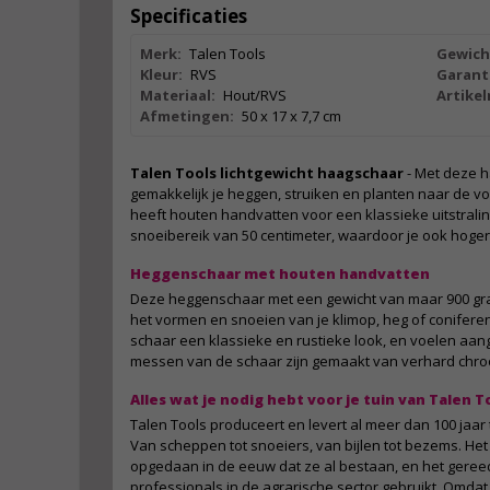
Specificaties
Merk:
Talen Tools
Gewich
Kleur:
RVS
Garant
Materiaal:
Hout/RVS
Artike
Afmetingen:
50 x 17 x 7,7 cm
Talen Tools lichtgewicht haagschaar
- Met deze h
gemakkelijk je heggen, struiken en planten naar de vor
heeft houten handvatten voor een klassieke uitstral
snoeibereik van 50 centimeter, waardoor je ook hoge
Heggenschaar met houten handvatten
Deze heggenschaar met een gewicht van maar 900 gra
het vormen en snoeien van je klimop, heg of conifer
schaar een klassieke en rustieke look, en voelen aa
messen van de schaar zijn gemaakt van verhard chroo
Alles wat je nodig hebt voor je tuin van Talen T
Talen Tools produceert en levert al meer dan 100 jaa
Van scheppen tot snoeiers, van bijlen tot bezems. Het 
opgedaan in de eeuw dat ze al bestaan, en het gere
professionals in de agrarische sector gebruikt. Omdat 