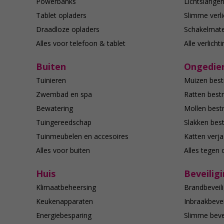
Powerbanks
Lichtslange
Tablet opladers
Slimme verli
Draadloze opladers
Schakelmate
Alles voor telefoon & tablet
Alle verlicht
Buiten
Ongedier
Tuinieren
Muizen best
Zwembad en spa
Ratten bestr
Bewatering
Mollen bestr
Tuingereedschap
Slakken best
Tuinmeubelen en accesoires
Katten verj
Alles voor buiten
Alles tegen 
Huis
Beveilig
Klimaatbeheersing
Brandbeveili
Keukenapparaten
Inbraakbevei
Energiebesparing
Slimme bevei