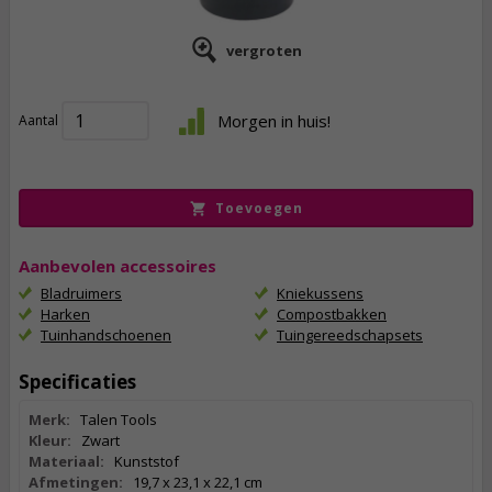
vergroten
2,
95
Morgen in huis!
Aantal
incl. btw
Toevoegen
Aanbevolen accessoires
Bladruimers
Kniekussens
Harken
Compostbakken
Tuinhandschoenen
Tuingereedschapsets
Specificaties
Merk:
Talen Tools
Kleur:
Zwart
Materiaal:
Kunststof
Afmetingen:
19,7 x 23,1 x 22,1 cm