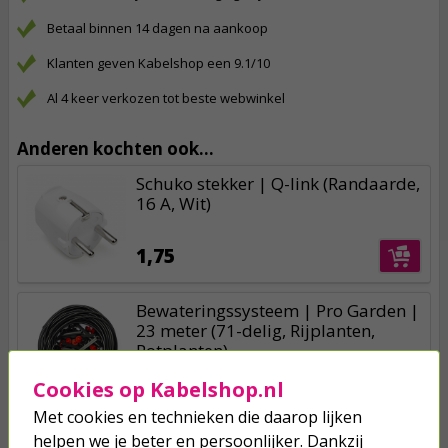
Betaal binnen 14 dagen na aankoop
Klanten geven Kabelshop een 9.1/10
Al 4 keer verkozen tot beste webwinkel
Anderen kochten ook...
Schuko stekker | Q-link (Randaarde,
16 A, Wit)
1,75
Bewateringssysteem | Pro Garden |
23 meter (71-delig, Rijplanten,
Potplanten)
8,95
Cookies op Kabelshop.nl
Met cookies en technieken die daarop lijken
helpen we je beter en persoonlijker. Dankzij
Emmer | Talen Tools | 12 liter