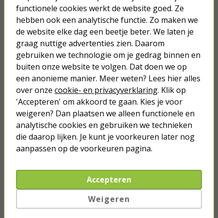
(Maataanduiding, Schenktuit,
functionele cookies werkt de website goed. Ze
Handvat, Zwart)
hebben ook een analytische functie. Zo maken we
de website elke dag een beetje beter. We laten je
3,95
graag nuttige advertenties zien. Daarom
gebruiken we technologie om je gedrag binnen en
buiten onze website te volgen. Dat doen we op
een anonieme manier. Meer weten? Lees hier alles
over onze
cookie- en privacyverklaring
. Klik op
Je verwacht het niet
'Accepteren' om akkoord te gaan. Kies je voor
Turbo onkruidverdelger (Concentraat,
weigeren? Dan plaatsen we alleen functionele en
3x 100ml) | Ook voor je gazon!
analytische cookies en gebruiken we technieken
43,
50
40,
die daarop lijken. Je kunt je voorkeuren later nog
89
aanpassen op de voorkeuren pagina.
Accepteren
Weigeren