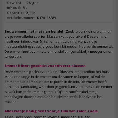
Gewicht:
126 gram
Inhoud:
5 L
Garantie:
2 jaar
Artikelnummer:
K170116889
Bouwemmer met metalen hendel
- Zoek je een kleinere emmer
die je voor allerlei soorten klussen kunt gebruiken? Deze emmer
heeft een inhoud van 5 liter, en aan de binnenkant vind je
maataanduiding zodat je goed kunt bijhouden hoe vol de emmer zit.
De emmer heeft een metalen hendel om gemakkelijk meegenomen
te worden.
Emmer 5 liter: geschikt voor diverse klussen
Deze emmer is perfect voor kleine klussen in en rondom het huis.
Maak een sopje in de emmer om de ramen te lappen, of vul de
emmer met bloembollen om te poten in de tuin. De emmer heeft
een maataanduiding waardoor je goed kunt zien hoe vol de emmer
is. Ook kun je de emmer gemakkelijk en comfortabel met je
meedragen door de metalen hendel met recht handvat in het
midden.
Alles wat je nodig hebt voor je tuin van Talen Tools
Talen Tools produceert en levert al meer dan 100 jaar