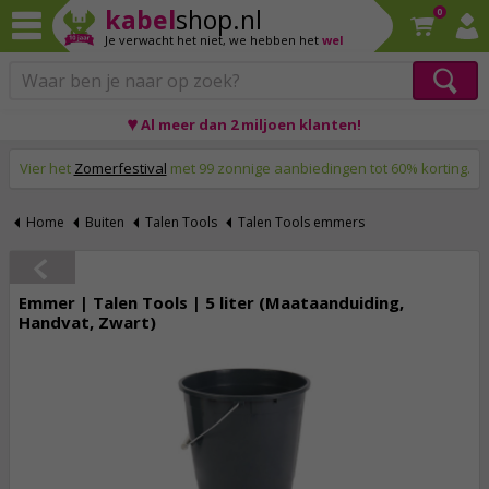
kabel
shop.nl
0
Je verwacht het niet,
we hebben het
wel
♥ Al meer dan 2 miljoen klanten!
Op werkdagen voor 23:59 uur besteld, morgen thuis!
Vier het
Zomerfestival
met 99 zonnige aanbiedingen tot 60% korting.
Home
Buiten
Talen Tools
Talen Tools emmers
Emmer | Talen Tools | 5 liter (Maataanduiding,
Handvat, Zwart)