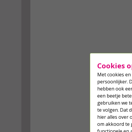
Cookies o
Met cookies en 
persoonlijker. 
hebben ook een 
een beetje bete
gebruiken we t
te volgen. Dat
hier alles over
om akkoord te g
functionele en 