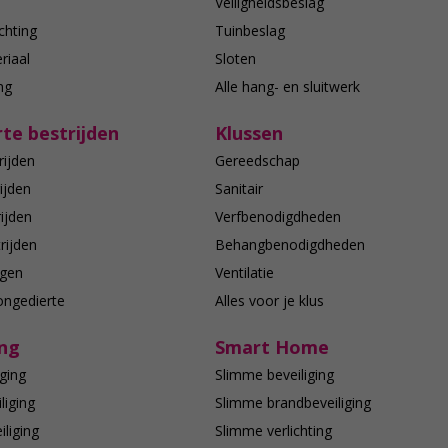
n
Veiligheidsbeslag
chting
Tuinbeslag
riaal
Sloten
ing
Alle hang- en sluitwerk
te bestrijden
Klussen
rijden
Gereedschap
ijden
Sanitair
ijden
Verfbenodigdheden
rijden
Behangbenodigdheden
agen
Ventilatie
ongedierte
Alles voor je klus
ing
Smart Home
ging
Slimme beveiliging
liging
Slimme brandbeveiliging
liging
Slimme verlichting