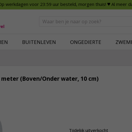
Op werkdagen voor 23:59 uur besteld, morgen thuis!
♥ Al meer da
n
Smart Home
Slimme beveili
eden
Huishouden
Beveiligingsca
Deurbellen
Dummy beveili
el
Alles voor in huis
Alle beveiliging
REN
BUITENLEVEN
ONGEDIERTE
ZWEM
 meter (Boven/Onder water, 10 cm)
Tijdelijk uitverkocht