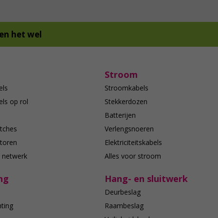
en het wel
Stroom
els
Stroomkabels
ls op rol
Stekkerdozen
Batterijen
tches
Verlengsnoeren
toren
Elektriciteitskabels
e netwerk
Alles voor stroom
ng
Hang- en sluitwerk
Deurbeslag
hting
Raambeslag