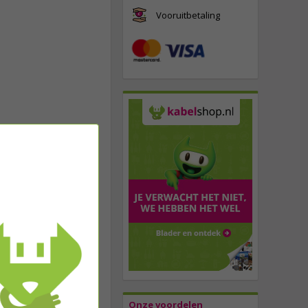
Vooruitbetaling
Onze voordelen