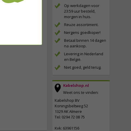
Op werkdagen voor
23:59 uur besteld,
morgen in huis.
Reuze assortiment.
Nergens goedkoper!
Betaal binnen 14 dagen
na aankoop.
Levering in Nederland
en België.
Niet goed, geld terug.
Kabelshop.nl
Weet ons te vinden:
Kabelshop BV
Koningsbeltweg 52
1329 AK Almere
Tel: 0294 72 08 75
Kvk: 63961156