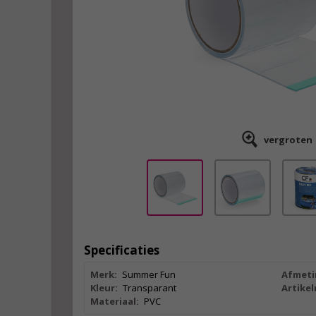
vergroten
Specificaties
Merk:
Summer Fun
Afmeti
Kleur:
Transparant
Artike
Materiaal:
PVC