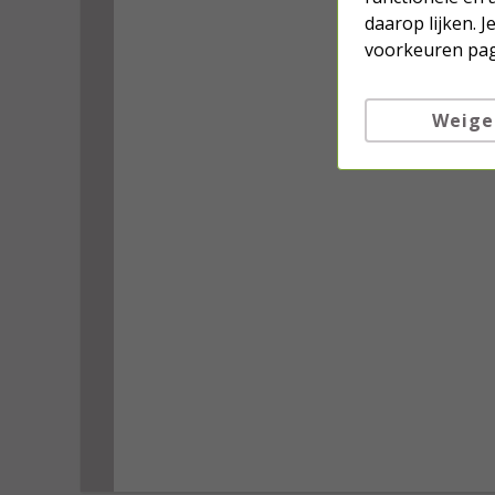
daarop lijken. 
voorkeuren pag
Weige