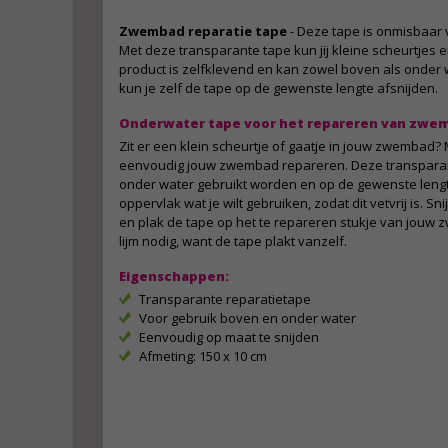
Zwembad reparatie tape
- Deze tape is onmisbaar
Met deze transparante tape kun jij kleine scheurtjes e
product is zelfklevend en kan zowel boven als onder
kun je zelf de tape op de gewenste lengte afsnijden.
Onderwater tape voor het repareren van zwe
Zit er een klein scheurtje of gaatje in jouw zwembad? 
eenvoudig jouw zwembad repareren. Deze transparan
onder water gebruikt worden en op de gewenste leng
oppervlak wat je wilt gebruiken, zodat dit vetvrij is. S
en plak de tape op het te repareren stukje van jouw
lijm nodig, want de tape plakt vanzelf.
Eigenschappen:
Transparante reparatietape
Voor gebruik boven en onder water
Eenvoudig op maat te snijden
Afmeting: 150 x 10 cm