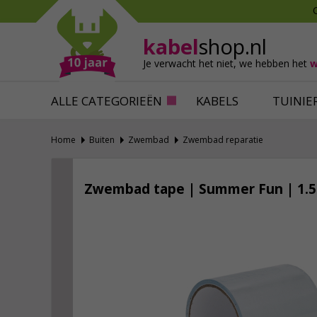
Mollen verjagen
Verfbenodigdhede
Slakken bestrijden
Behangbenodigdh
kabel
shop.nl
Katten verjagen
Ventilatie
Je verwacht het niet,
we hebben het
w
Alles tegen ongedierte
Alles voor je klus
ALLE CATEGORIEËN
KABELS
TUINIE
Home
Buiten
Zwembad
Zwembad reparatie
Zwembad tape | Summer Fun | 1.5