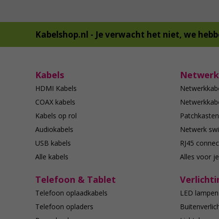
Kabelshop.nl -
Je verwacht het niet, we hebb
Kabels
Netwerk
HDMI Kabels
Netwerkkab
COAX kabels
Netwerkkabe
Kabels op rol
Patchkasten
Audiokabels
Netwerk swi
USB kabels
RJ45 connec
Alle kabels
Alles voor j
Telefoon & Tablet
Verlichti
Telefoon oplaadkabels
LED lampen
Telefoon opladers
Buitenverlic