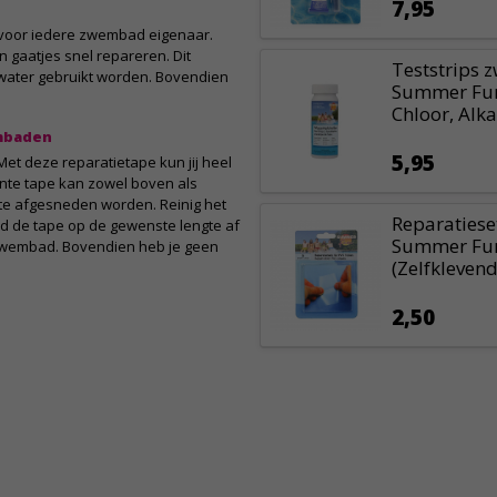
7,95
 voor iedere zwembad eigenaar.
n gaatjes snel repareren. Dit
Teststrips
 water gebruikt worden. Bovendien
Summer Fun 
Chloor, Alkal
mbaden
5,95
Met deze reparatietape kun jij heel
te tape kan zowel boven als
te afgesneden worden. Reinig het
Reparaties
nijd de tape op de gewenste lengte af
Summer Fun 
 zwembad. Bovendien heb je geen
(Zelfklevend
2,50