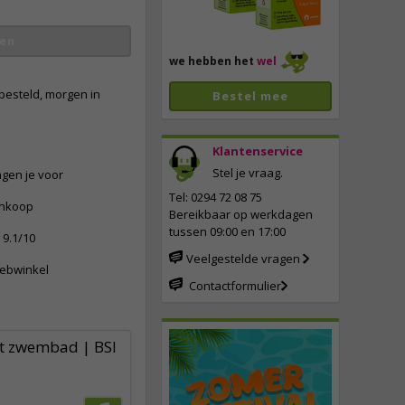
en
we hebben het
wel
besteld, morgen in
Bestel mee
Klantenservice
Stel je vraag.
ngen je voor
vergroten
Tel: 0294 72 08 75
ankoop
Bereikbaar op werkdagen
tussen 09:00 en 17:00
9.1/10
Veelgestelde vragen
webwinkel
Contactformulier
t zwembad | BSI