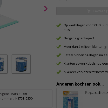
Toevoeg
Op werkdagen voor 23:59 uur 
huis
Nergens goedkoper!
Meer dan 2 miljoen klanten gi
Betaal binnen 14 dagen na a
Klanten geven Kabelshop een 
Al 4 keer verkozen tot beste 
Anderen kochten ook...
Reparatiese
ngen:
150 x 10 cm
lnummer:
K170115350