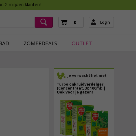
Assortimentsboek 2026
n 2 miljoen klanten!
ging
mera's
Login
0
ging
BAD
ZOMERDEALS
OUTLET
Je verwacht het niet
Turbo onkruidverdelger
(Concentraat, 3x 100ml) |
Ook voor je gazon!
43,
50
10,
95
40,
89
incl. btw