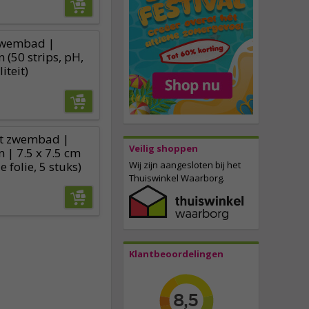
 zwembad |
(50 strips, pH,
iteit)
et zwembad |
Veilig shoppen
| 7.5 x 7.5 cm
e folie, 5 stuks)
Wij zijn aangesloten bij het
Thuiswinkel Waarborg.
Klantbeoordelingen