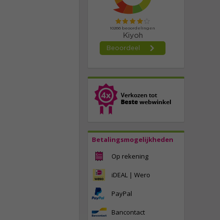
Betalingsmogelijkheden
Op rekening
iDEAL | Wero
PayPal
Bancontact