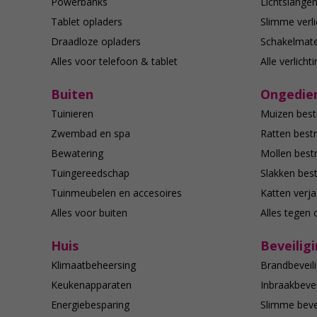
Powerbanks
Lichtslange
Tablet opladers
Slimme verli
Draadloze opladers
Schakelmate
Alles voor telefoon & tablet
Alle verlicht
Buiten
Ongedier
Tuinieren
Muizen best
Zwembad en spa
Ratten bestr
Bewatering
Mollen bestr
Tuingereedschap
Slakken best
Tuinmeubelen en accesoires
Katten verj
Alles voor buiten
Alles tegen 
Huis
Beveilig
Klimaatbeheersing
Brandbeveili
Keukenapparaten
Inbraakbevei
Energiebesparing
Slimme bevei