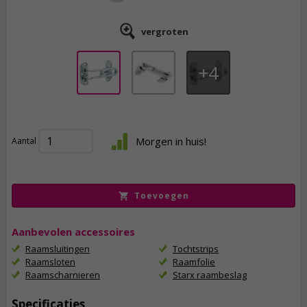
vergroten
4
11,
25
Morgen in huis!
Aantal
incl. btw
Toevoegen
Aanbevolen accessoires
Raamsluitingen
Tochtstrips
Raamsloten
Raamfolie
Raamscharnieren
Starx raambeslag
Specificaties