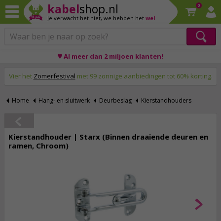
kabel
shop.nl
0
Je verwacht het niet,
we hebben het
wel
♥ Al meer dan 2 miljoen klanten!
Op werkdagen voor 23:59 uur besteld, morgen thuis!
Vier het
Zomerfestival
met 99 zonnige aanbiedingen tot 60% korting.
Home
Hang- en sluitwerk
Deurbeslag
Kierstandhouders
Kierstandhouder | Starx (Binnen draaiende deuren en
ramen, Chroom)