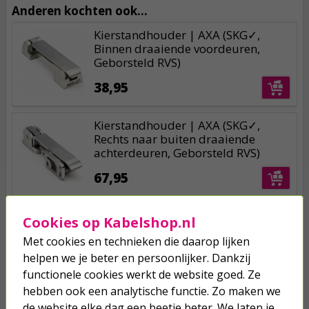
Anderen kochten ook...
Kierstandhouder | AXA (SKG✓,
Binnen draaiende voordeuren,
Geborsteld RVS)
38,95
Kierstandhouder | AXA (SKG✓,
Rechts naar buiten draaiende
achterdeuren, Geborsteld RVS)
67,95
Deurklink | Differnz | Amsterdam
Cookies op Kabelshop.nl
(Rond rozet, RVS, Zwart)
Met cookies en technieken die daarop lijken
helpen we je beter en persoonlijker. Dankzij
19,95
functionele cookies werkt de website goed. Ze
hebben ook een analytische functie. Zo maken we
de website elke dag een beetje beter. We laten je