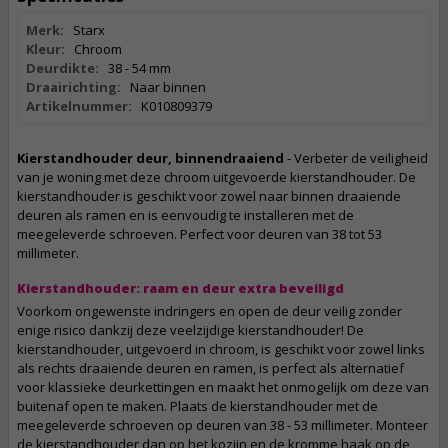
Merk:
Starx
Kleur:
Chroom
Deurdikte:
38 - 54 mm
Draairichting:
Naar binnen
Artikelnummer:
K010809379
Kierstandhouder deur, binnendraaiend
- Verbeter de veiligheid
van je woning met deze chroom uitgevoerde kierstandhouder. De
kierstandhouder is geschikt voor zowel naar binnen draaiende
deuren als ramen en is eenvoudig te installeren met de
meegeleverde schroeven. Perfect voor deuren van 38 tot 53
millimeter.
Kierstandhouder: raam en deur extra beveiligd
Voorkom ongewenste indringers en open de deur veilig zonder
enige risico dankzij deze veelzijdige kierstandhouder! De
kierstandhouder, uitgevoerd in chroom, is geschikt voor zowel links
als rechts draaiende deuren en ramen, is perfect als alternatief
voor klassieke deurkettingen en maakt het onmogelijk om deze van
buitenaf open te maken. Plaats de kierstandhouder met de
meegeleverde schroeven op deuren van 38 - 53 millimeter. Monteer
de kierstandhouder dan op het kozijn en de kromme haak op de