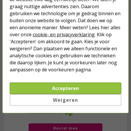
graag nuttige advertenties zien. Daarom
gebruiken we technologie om je gedrag binnen en
Je verwacht het niet
buiten onze website te volgen. Dat doen we op
Turbo onkruidverdelger (Concentraat,
een anonieme manier. Meer weten? Lees hier alles
3x 100ml) | Ook voor je gazon!
over onze
cookie- en privacyverklaring
. Klik op
43,
50
'Accepteren' om akkoord te gaan. Kies je voor
40,
89
weigeren? Dan plaatsen we alleen functionele en
analytische cookies en gebruiken we technieken
die daarop lijken. Je kunt je voorkeuren later nog
aanpassen op de voorkeuren pagina.
Accepteren
Weigeren
we hebben het
wel
Bestel mee