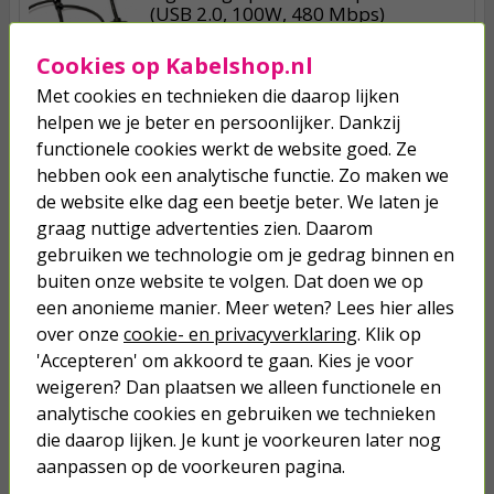
(USB 2.0, 100W, 480 Mbps)
14,50
Cookies op Kabelshop.nl
Met cookies en technieken die daarop lijken
Insectenlamp | BSI | 35 m² | 5W
helpen we je beter en persoonlijker. Dankzij
(Insect Zap)
functionele cookies werkt de website goed. Ze
hebben ook een analytische functie. Zo maken we
22,50
de website elke dag een beetje beter. We laten je
graag nuttige advertenties zien. Daarom
Apple oplaadkabel | USB C ↔ USB
gebruiken we technologie om je gedrag binnen en
C 2.0 | 2 meter (Apple origineel,
buiten onze website te volgen. Dat doen we op
100% koper, Wit)
een anonieme manier. Meer weten? Lees hier alles
over onze
cookie- en privacyverklaring
. Klik op
16,50
'Accepteren' om akkoord te gaan. Kies je voor
weigeren? Dan plaatsen we alleen functionele en
analytische cookies en gebruiken we technieken
die daarop lijken. Je kunt je voorkeuren later nog
aanpassen op de voorkeuren pagina.
Je verwacht het niet