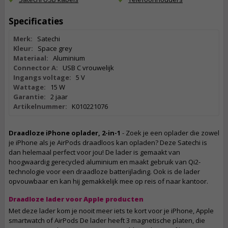
Specificaties
Merk:
Satechi
Kleur:
Space grey
Materiaal:
Aluminium
Connector A:
USB C vrouwelijk
Ingangs voltage:
5 V
Wattage:
15 W
Garantie:
2 jaar
Artikelnummer:
K010221076
Draadloze iPhone oplader, 2-in-1
- Zoek je een oplader die zowel
je iPhone als je AirPods draadloos kan opladen? Deze Satechi is
dan helemaal perfect voor jou! De lader is gemaakt van
hoogwaardig gerecycled aluminium en maakt gebruik van Qi2-
technologie voor een draadloze batterijlading. Ook is de lader
opvouwbaar en kan hij gemakkelijk mee op reis of naar kantoor.
Draadloze lader voor Apple producten
Met deze lader kom je nooit meer iets te kort voor je iPhone, Apple
smartwatch of AirPods De lader heeft 3 magnetische platen, die