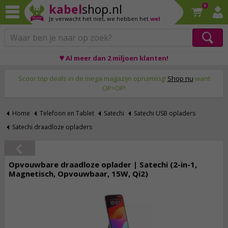
kabel
shop.nl
0
Je verwacht het niet,
we hebben het
wel
♥ Al meer dan 2 miljoen klanten!
Op werkdagen voor 23:59 uur besteld, morgen thuis!
Scoor top deals in de mega magazijn opruiming!
Shop nu
want
OP=OP!
Home
Telefoon en Tablet
Satechi
Satechi USB opladers
Satechi draadloze opladers
Opvouwbare draadloze oplader | Satechi (2-in-1,
Magnetisch, Opvouwbaar, 15W, Qi2)