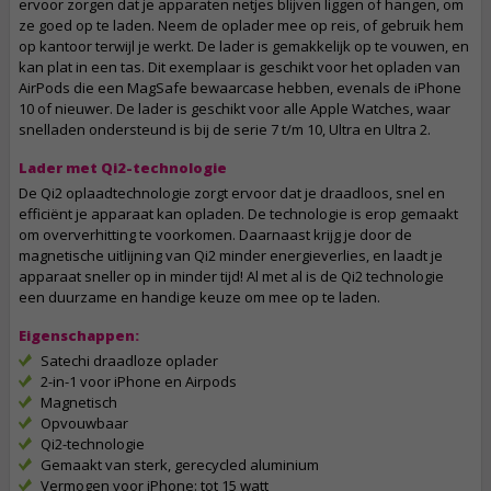
ervoor zorgen dat je apparaten netjes blijven liggen of hangen, om
ze goed op te laden. Neem de oplader mee op reis, of gebruik hem
op kantoor terwijl je werkt. De lader is gemakkelijk op te vouwen, en
kan plat in een tas. Dit exemplaar is geschikt voor het opladen van
AirPods die een MagSafe bewaarcase hebben, evenals de iPhone
10 of nieuwer. De lader is geschikt voor alle Apple Watches, waar
snelladen ondersteund is bij de serie 7 t/m 10, Ultra en Ultra 2.
Lader met Qi2-technologie
De Qi2 oplaadtechnologie zorgt ervoor dat je draadloos, snel en
efficiënt je apparaat kan opladen. De technologie is erop gemaakt
om oververhitting te voorkomen. Daarnaast krijg je door de
magnetische uitlijning van Qi2 minder energieverlies, en laadt je
apparaat sneller op in minder tijd! Al met al is de Qi2 technologie
een duurzame en handige keuze om mee op te laden.
Eigenschappen:
Satechi draadloze oplader
2-in-1 voor iPhone en Airpods
Magnetisch
Opvouwbaar
Qi2-technologie
Gemaakt van sterk, gerecycled aluminium
Vermogen voor iPhone: tot 15 watt