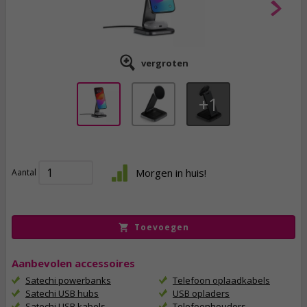
vergroten
1
84,
95
Morgen in huis!
Aantal
incl. btw
Toevoegen
Aanbevolen accessoires
Satechi powerbanks
Telefoon oplaadkabels
Satechi USB hubs
USB opladers
Satechi USB kabels
Telefoonhouders