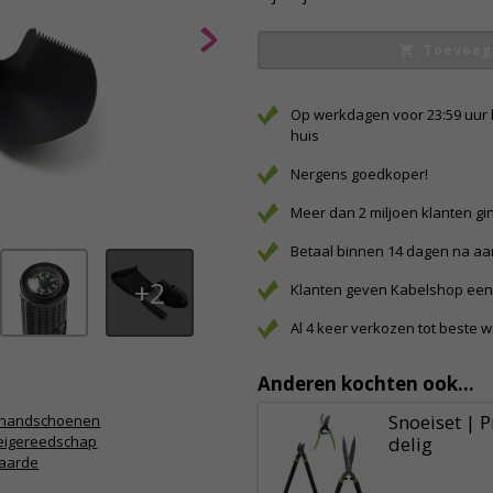
Toevoeg
Op werkdagen voor 23:59 uur 
huis
Nergens goedkoper!
Meer dan 2 miljoen klanten gi
Betaal binnen 14 dagen na a
2
Klanten geven Kabelshop een 
Al 4 keer verkozen tot beste 
Anderen kochten ook...
Snoeiset | P
nhandschoenen
eigereedschap
delig
naarde