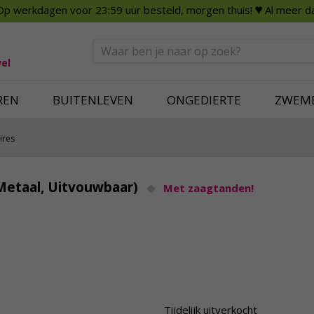
Op werkdagen voor 23:59 uur besteld, morgen thuis!
♥ Al meer da
n
Smart Home
Slimme beveili
eden
Huishouden
Beveiligingsca
Deurbellen
Dummy beveili
el
Alles voor in huis
Alle beveiliging
REN
BUITENLEVEN
ONGEDIERTE
ZWEM
ires
(Metaal, Uitvouwbaar)
Met zaagtanden!
Tijdelijk uitverkocht