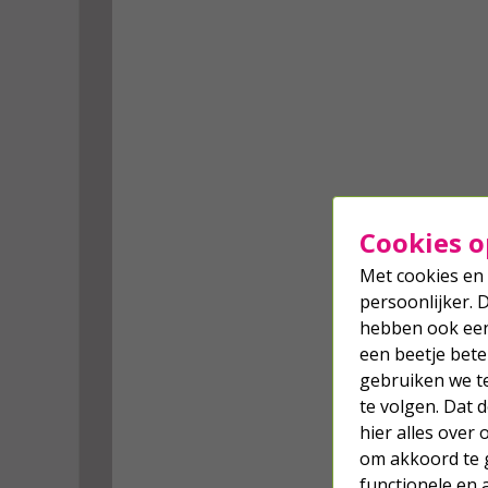
Cookies o
Met cookies en 
persoonlijker. 
hebben ook een 
een beetje bete
gebruiken we t
te volgen. Dat
hier alles over
om akkoord te g
functionele en 