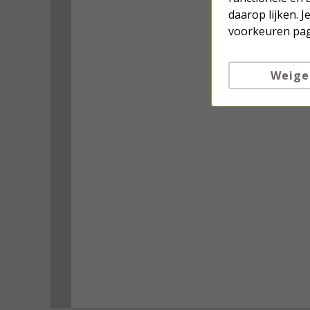
daarop lijken. 
voorkeuren pag
Weige