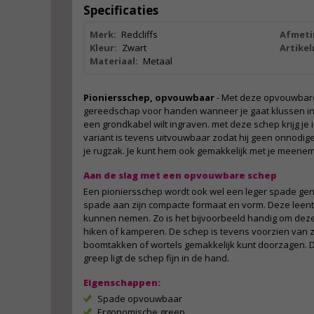
Specificaties
Merk:
Redcliffs
Afmeti
Kleur:
Zwart
Artike
Materiaal:
Metaal
Pioniersschep, opvouwbaar
- Met deze opvouwbare 
gereedschap voor handen wanneer je gaat klussen in de
een grondkabel wilt ingraven. met deze schep krijg je
variant is tevens uitvouwbaar zodat hij geen onnodige
je rugzak. Je kunt hem ook gemakkelijk met je meen
Aan de slag met een opvouwbare schep
Een pioniersschep wordt ook wel een leger spade g
spade aan zijn compacte formaat en vorm. Deze leent 
kunnen nemen. Zo is het bijvoorbeeld handig om deze 
hiken of kamperen. De schep is tevens voorzien van 
boomtakken of wortels gemakkelijk kunt doorzagen. 
greep ligt de schep fijn in de hand.
Eigenschappen:
Spade opvouwbaar
Ergonomische greep