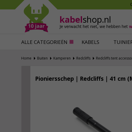
Mollen verjagen
Verfbenodigdhede
Slakken bestrijden
Behangbenodigdh
kabel
shop.nl
Katten verjagen
Ventilatie
Je verwacht het niet,
we hebben het
w
Alles tegen ongedierte
Alles voor je klus
ALLE CATEGORIEËN
KABELS
TUINIE
Home
Buiten
Kamperen
Redcliffs
Redcliffs tent accesso
Pioniersschep | Redcliffs | 41 cm 