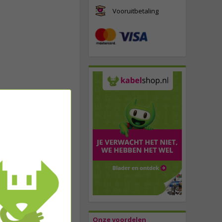
Vooruitbetaling
Onze voordelen