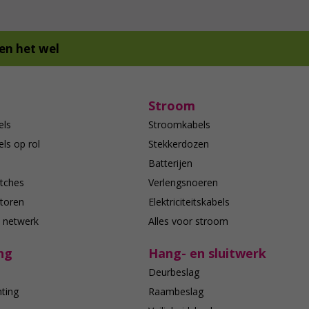
en het wel
Stroom
els
Stroomkabels
ls op rol
Stekkerdozen
Batterijen
tches
Verlengsnoeren
toren
Elektriciteitskabels
e netwerk
Alles voor stroom
ng
Hang- en sluitwerk
Deurbeslag
hting
Raambeslag