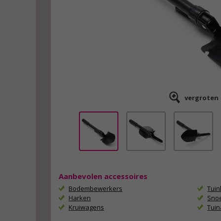
vergroten
Aanbevolen accessoires
Bodembewerkers
Tui
Harken
Sno
Kruiwagens
Tui