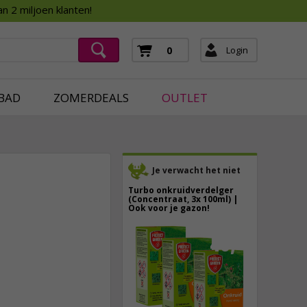
Assortimentsboek 2026
n 2 miljoen klanten!
ging
mera's
Login
0
ging
BAD
ZOMERDEALS
OUTLET
Je verwacht het niet
Turbo onkruidverdelger
(Concentraat, 3x 100ml) |
Ook voor je gazon!
43,
50
7,
50
40,
89
incl. btw