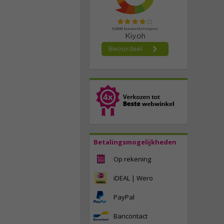
Betalingsmogelijkheden
Op rekening
iDEAL | Wero
PayPal
Bancontact