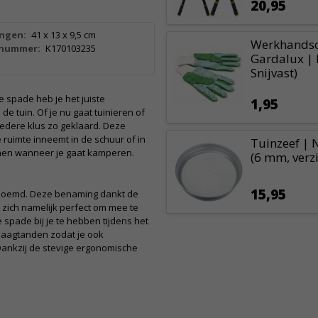
20,95
ngen:
41 x 13 x 9,5 cm
Werkhandsc
lnummer:
K170103235
Gardalux | 
Snijvast)
spade heb je het juiste
1,95
 tuin. Of je nu gaat tuinieren of
 iedere klus zo geklaard. Deze
 ruimte inneemt in de schuur of in
Tuinzeef | 
emen wanneer je gaat kamperen.
(6 mm, verzi
15,95
enoemd. Deze benaming dankt de
zich namelijk perfect om mee te
spade bij je te hebben tijdens het
zaagtanden zodat je ook
Dankzij de stevige ergonomische