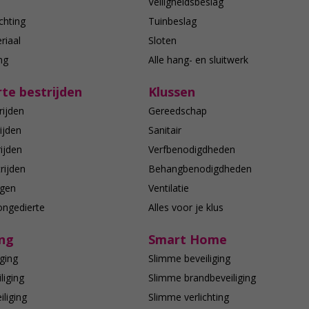
n
Veiligheidsbeslag
chting
Tuinbeslag
riaal
Sloten
ing
Alle hang- en sluitwerk
te bestrijden
Klussen
rijden
Gereedschap
ijden
Sanitair
ijden
Verfbenodigdheden
rijden
Behangbenodigdheden
agen
Ventilatie
ongedierte
Alles voor je klus
ing
Smart Home
ging
Slimme beveiliging
liging
Slimme brandbeveiliging
liging
Slimme verlichting