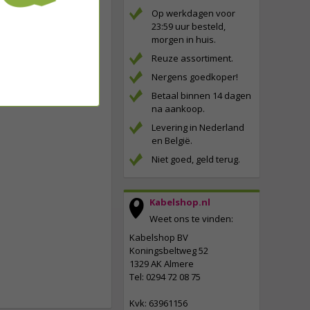
Op werkdagen voor
23:59 uur besteld,
morgen in huis.
Reuze assortiment.
Nergens goedkoper!
Betaal binnen 14 dagen
na aankoop.
Levering in Nederland
en België.
Niet goed, geld terug.
Kabelshop.nl
Weet ons te vinden:
Kabelshop BV
Koningsbeltweg 52
1329 AK Almere
Tel: 0294 72 08 75
Kvk: 63961156