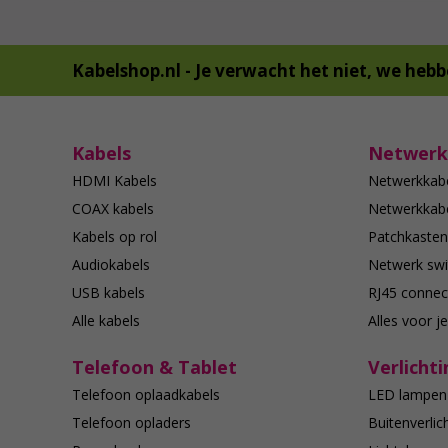
Kabelshop.nl -
Je verwacht het niet, we hebb
Kabels
Netwerk
HDMI Kabels
Netwerkkab
COAX kabels
Netwerkkabe
Kabels op rol
Patchkasten
Audiokabels
Netwerk swi
USB kabels
RJ45 connec
Alle kabels
Alles voor j
Telefoon & Tablet
Verlichti
Telefoon oplaadkabels
LED lampen
Telefoon opladers
Buitenverlic