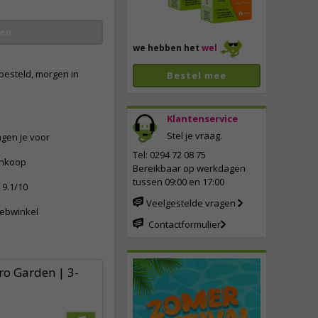
en
we hebben het
wel
besteld, morgen in
Bestel mee
Klantenservice
Stel je vraag.
ngen je voor
vergroten
Tel: 0294 72 08 75
ankoop
Bereikbaar op werkdagen
tussen 09:00 en 17:00
9.1/10
Veelgestelde vragen
webwinkel
Contactformulier
ro Garden | 3-