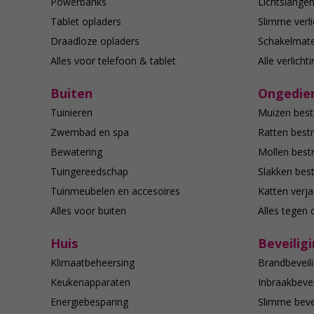
Powerbanks
Lichtslange
Tablet opladers
Slimme verli
Draadloze opladers
Schakelmate
Alles voor telefoon & tablet
Alle verlicht
Buiten
Ongedier
Tuinieren
Muizen best
Zwembad en spa
Ratten bestr
Bewatering
Mollen bestr
Tuingereedschap
Slakken best
Tuinmeubelen en accesoires
Katten verj
Alles voor buiten
Alles tegen 
Huis
Beveilig
Klimaatbeheersing
Brandbeveili
Keukenapparaten
Inbraakbevei
Energiebesparing
Slimme bevei