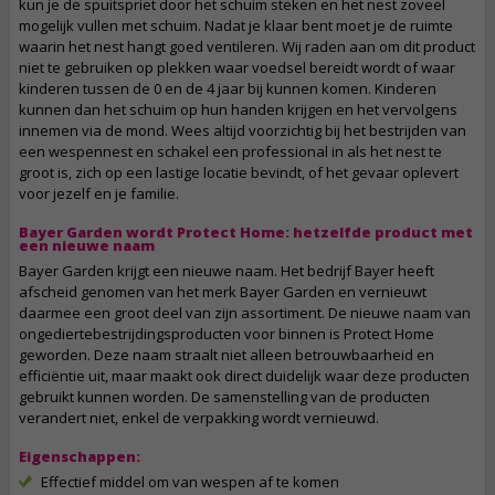
kun je de spuitspriet door het schuim steken en het nest zoveel
mogelijk vullen met schuim. Nadat je klaar bent moet je de ruimte
waarin het nest hangt goed ventileren. Wij raden aan om dit product
niet te gebruiken op plekken waar voedsel bereidt wordt of waar
kinderen tussen de 0 en de 4 jaar bij kunnen komen. Kinderen
kunnen dan het schuim op hun handen krijgen en het vervolgens
innemen via de mond. Wees altijd voorzichtig bij het bestrijden van
een wespennest en schakel een professional in als het nest te
groot is, zich op een lastige locatie bevindt, of het gevaar oplevert
voor jezelf en je familie.
Bayer Garden wordt Protect Home: hetzelfde product met
een nieuwe naam
Bayer Garden krijgt een nieuwe naam. Het bedrijf Bayer heeft
afscheid genomen van het merk Bayer Garden en vernieuwt
daarmee een groot deel van zijn assortiment. De nieuwe naam van
ongediertebestrijdingsproducten voor binnen is Protect Home
geworden. Deze naam straalt niet alleen betrouwbaarheid en
efficiëntie uit, maar maakt ook direct duidelijk waar deze producten
gebruikt kunnen worden. De samenstelling van de producten
verandert niet, enkel de verpakking wordt vernieuwd.
Eigenschappen:
Effectief middel om van wespen af te komen