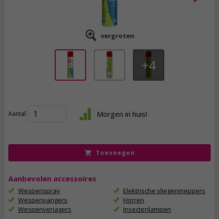
vergroten
4
10,
95
8,
98
Morgen in huis!
Aantal
incl. btw
Toevoegen
Aanbevolen accessoires
Wespenspray
Elektrische vliegenmeppers
Wespenvangers
Horren
Wespenverjagers
Insectenlampen