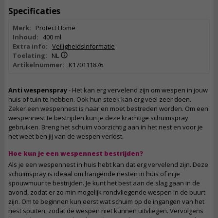
Specificaties
Merk:
Protect Home
Inhoud:
400 ml
Extra info:
Veiligheidsinformatie
Toelating:
NL
Artikelnummer:
K170111876
Anti wespenspray
- Het kan erg vervelend zijn om wespen in jouw
huis of tuin te hebben. Ook hun steek kan erg veel zeer doen.
Zeker een wespennest is naar en moet bestreden worden. Om een
wespennest te bestrijden kun je deze krachtige schuimspray
gebruiken. Breng het schuim voorzichtig aan in het nest en voor je
het weet ben jij van de wespen verlost.
Hoe kun je een wespennest bestrijden?
Als je een wespennest in huis hebt kan dat erg vervelend zijn. Deze
schuimspray is ideaal om hangende nesten in huis of in je
spouwmuur te bestrijden. Je kunt het best aan de slag gaan in de
avond, zodat er zo min mogelijk rondvliegende wespen in de buurt
zijn. Om te beginnen kun eerst wat schuim op de ingangen van het
nest spuiten, zodat de wespen niet kunnen uitvliegen. Vervolgens