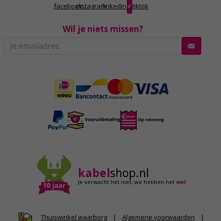
facebook
instagram
linkedin
tiktok
Wil je niets missen?
kabel
shop.nl
Je verwacht het niet,
we hebben het
wel
|
Algemene voorwaarden
|
Thuiswinkel waarborg