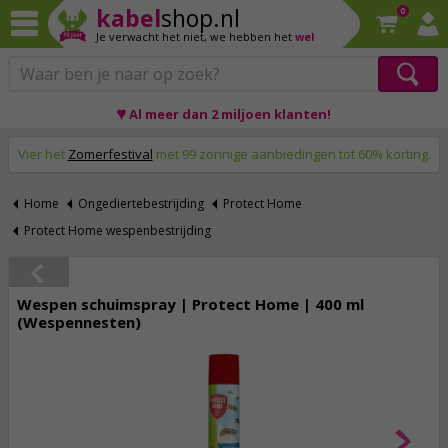
kabel
shop.nl
0
Je verwacht het niet,
we hebben het
wel
♥ Al meer dan 2 miljoen klanten!
Op werkdagen voor 23:59 uur besteld, morgen thuis!
Vier het
Zomerfestival
met 99 zonnige aanbiedingen tot 60% korting.
Home
Ongediertebestrijding
Protect Home
Protect Home wespenbestrijding
Wespen schuimspray | Protect Home | 400 ml
(Wespennesten)