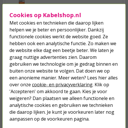
14,50
Cookies op Kabelshop.nl
Met cookies en technieken die daarop lijken
Wespen spray | Luxan | 400 ml
helpen we je beter en persoonlijker. Dankzij
(Aanpakken wespennest)
functionele cookies werkt de website goed. Ze
hebben ook een analytische functie. Zo maken we
10,95
de website elke dag een beetje beter. We laten je
graag nuttige advertenties zien. Daarom
Wespenspray | Home Defense |
gebruiken we technologie om je gedrag binnen en
400 ml
buiten onze website te volgen. Dat doen we op
een anonieme manier. Meer weten? Lees hier alles
10,95
over onze
cookie- en privacyverklaring
. Klik op
'Accepteren' om akkoord te gaan. Kies je voor
weigeren? Dan plaatsen we alleen functionele en
analytische cookies en gebruiken we technieken
die daarop lijken. Je kunt je voorkeuren later nog
aanpassen op de voorkeuren pagina.
Je verwacht het niet
Turbo onkruidverdelger (Concentraat,