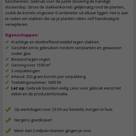
beschermen. Gebruik voor de juiste dosering de handige
doseerdop. Strooi de slakkenkorrels gelijkmatig rond de planten,
zodat de korrels ongeveer 6 centimeter uit elkaar liggen. Het is aan
te raden om slakken die op je planten zitten zelf handmatig te
verwijderen.
Eigenschappen:
Krachtige en doeltreffend middel tegen slakken
Geschikt om te gebruiken rondom sierplanten en gewassen
onder glas
Bestand tegen regen
Genoeg voor 1500 m²
3 verpakkingen
Inhoud: 250 gram korrels per verpakking
Toelatingsnummer: 16051N
Let op:
Gebruik biociden veilig. Lees voor gebruik eerst het
etiket en de productinformatie.
Op werkdagen voor 23:59 uur besteld, morgen in huis
Nergens goedkoper!
Meer dan 2 miljoen klanten gingen je voor