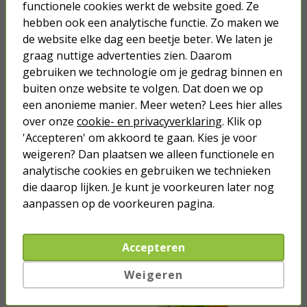
functionele cookies werkt de website goed. Ze
hebben ook een analytische functie. Zo maken we
12,95
de website elke dag een beetje beter. We laten je
graag nuttige advertenties zien. Daarom
gebruiken we technologie om je gedrag binnen en
buiten onze website te volgen. Dat doen we op
een anonieme manier. Meer weten? Lees hier alles
over onze
cookie- en privacyverklaring
. Klik op
Je verwacht het niet
'Accepteren' om akkoord te gaan. Kies je voor
Turbo onkruidverdelger (Concentraat,
3x 100ml) | Ook voor je gazon!
weigeren? Dan plaatsen we alleen functionele en
analytische cookies en gebruiken we technieken
43,
50
40,
89
die daarop lijken. Je kunt je voorkeuren later nog
aanpassen op de voorkeuren pagina.
Accepteren
Weigeren