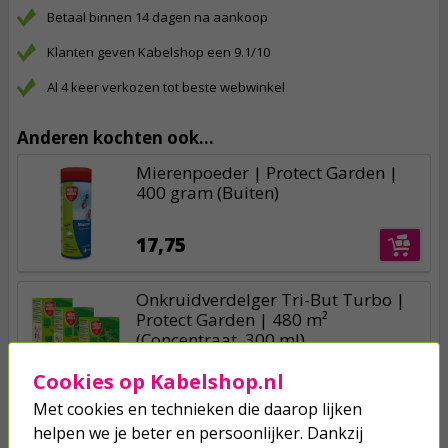
Betaal binnen 14 dagen na aankoop
Klanten geven Kabelshop een 9.1/10
Al 4 keer verkozen tot beste webwinkel
Anderen kochten ook...
Mierenpoeder | Protect Garden |
400 gram (Buiten)
17,75
Onkruidverdelger Tri-But Turbo |
Protect Garden | 480 m²
(Concentraat, 300 ml)
43,50
40,89
Cookies op Kabelshop.nl
Met cookies en technieken die daarop lijken
Slakkenval | BSI | 2 stuks
helpen we je beter en persoonlijker. Dankzij