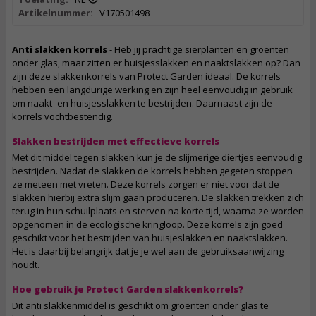
Artikelnummer:
V170501498
Anti slakken korrels
- Heb jij prachtige sierplanten en groenten
onder glas, maar zitten er huisjesslakken en naaktslakken op? Dan
zijn deze slakkenkorrels van Protect Garden ideaal. De korrels
hebben een langdurige werking en zijn heel eenvoudig in gebruik
om naakt- en huisjesslakken te bestrijden. Daarnaast zijn de
korrels vochtbestendig.
Slakken bestrijden met effectieve korrels
Met dit middel tegen slakken kun je de slijmerige diertjes eenvoudig
bestrijden. Nadat de slakken de korrels hebben gegeten stoppen
ze meteen met vreten. Deze korrels zorgen er niet voor dat de
slakken hierbij extra slijm gaan produceren. De slakken trekken zich
terug in hun schuilplaats en sterven na korte tijd, waarna ze worden
opgenomen in de ecologische kringloop. Deze korrels zijn goed
geschikt voor het bestrijden van huisjeslakken en naaktslakken.
Het is daarbij belangrijk dat je je wel aan de gebruiksaanwijzing
houdt.
Hoe gebruik je Protect Garden slakkenkorrels?
Dit anti slakkenmiddel is geschikt om groenten onder glas te