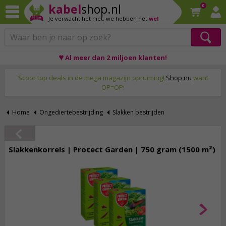
kabel
shop.nl
0
Je verwacht het niet,
we hebben het
wel
♥ Al meer dan 2 miljoen klanten!
Op werkdagen voor 23:59 uur besteld, morgen thuis!
Scoor top deals in de mega magazijn opruiming!
Shop nu
want
OP=OP!
Home
Ongediertebestrijding
Slakken bestrijden
Slakkenkorrels | Protect Garden | 750 gram (1500 m²)