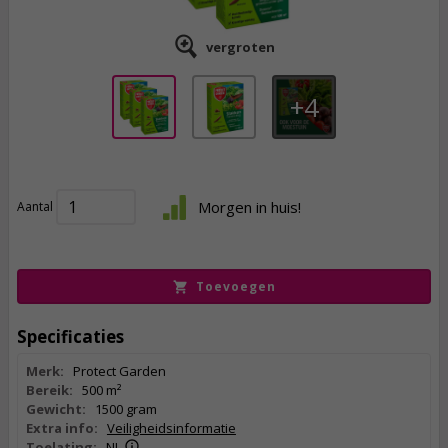
vergroten
4
23,
85
22,
42
Morgen in huis!
Aantal
incl. btw
Toevoegen
Specificaties
Merk:
Protect Garden
Bereik:
500 m²
Gewicht:
1500 gram
Extra info:
Veiligheidsinformatie
Toelating:
NL