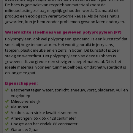
De hoes is gemaakt van recyclebaar materiaal zodat de
milieubelasting zo laag mogelijk gehouden wordt. Dat maakt dit
product een ecologisch verantwoorde keuze. Als de hoes nat is
geworden, kun je hem zonder problemen gewoon laten opdrogen.
Waterdichte stoelhoes van geweven polypropyleen (PP)
Polypropyleen, ook wel polypropeen genoemd, is een kunststof dat
smelt bij hoge temperaturen. Het wordt gebruikt in jerrycans,
tapijten, plastic meubelen en zelfs in boten. Dit kunststof is zeer
stevig en waterdicht. Het polyproplyleen van deze tuinhoes is
geweven, dit zorgt voor een stevig en soepel materiaal. Dit is het
ideale materiaal voor een tuinmeubelhoes, omdat het waterdicht is
en lang meegaat.
Eigenschappen:
Beschermt tegen water, zonlicht, sneeuw, vorst, bladeren, vuil en
vogelpoep
Milieuvriendelijk
Kleurvast
Voldoet aan strikte kwaliteitsnormen
Afmetingen: 66 x 66 x 128 centimeter
Hoogte aan het zitvlak: 88 centimeter
Garantie: 2 jaar