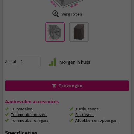
vergroten
29,
95
Morgen in huis!
Aantal
incl. btw
Toevoegen
Aanbevolen accessoires
Tuinstoelen
Tuinkussens
Tuinmeubelhoezen
Bistrosets
Tuinmeubelreinigers
Afdekken en opbergen
Specificaties