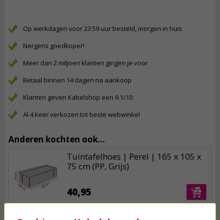
Op werkdagen voor 23:59 uur besteld, morgen in huis
Nergens goedkoper!
Meer dan 2 miljoen klanten gingen je voor
Betaal binnen 14 dagen na aankoop
Klanten geven Kabelshop een 9.1/10
Al 4 keer verkozen tot beste webwinkel
Anderen kochten ook...
Tuintafelhoes | Perel | 165 x 105 x
75 cm (PP, Grijs)
40,95
Tuintafelhoes | Perel | 95 x 95 x 70