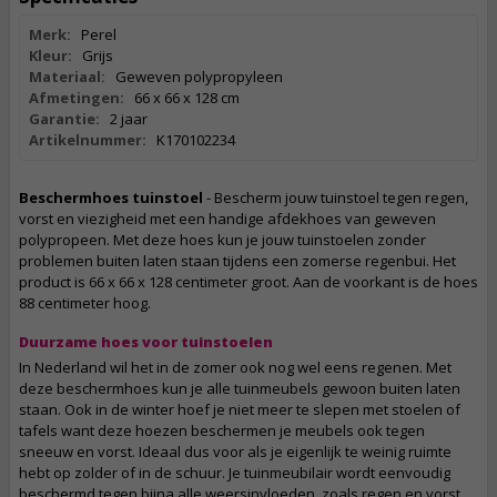
Merk:
Perel
Kleur:
Grijs
Materiaal:
Geweven polypropyleen
Afmetingen:
66 x 66 x 128 cm
Garantie:
2 jaar
Artikelnummer:
K170102234
Beschermhoes tuinstoel
- Bescherm jouw tuinstoel tegen regen,
vorst en viezigheid met een handige afdekhoes van geweven
polypropeen. Met deze hoes kun je jouw tuinstoelen zonder
problemen buiten laten staan tijdens een zomerse regenbui. Het
product is 66 x 66 x 128 centimeter groot. Aan de voorkant is de hoes
88 centimeter hoog.
Duurzame hoes voor tuinstoelen
In Nederland wil het in de zomer ook nog wel eens regenen. Met
deze beschermhoes kun je alle tuinmeubels gewoon buiten laten
staan. Ook in de winter hoef je niet meer te slepen met stoelen of
tafels want deze hoezen beschermen je meubels ook tegen
sneeuw en vorst. Ideaal dus voor als je eigenlijk te weinig ruimte
hebt op zolder of in de schuur. Je tuinmeubilair wordt eenvoudig
beschermd tegen bijna alle weersinvloeden, zoals regen en vorst.