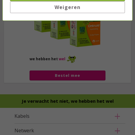
Weigeren
we hebben het
wel
Bestel mee
Je verwacht het niet, we hebben het wel
Kabels
Netwerk