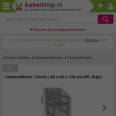
kabel
shop.nl
0
Je verwacht het niet,
we hebben het
wel
♥ Al meer dan 2 miljoen klanten!
Op werkdagen voor 23:59 uur besteld, morgen thuis!
Scoor top deals in de mega magazijn opruiming!
Shop nu
want
OP=OP!
Home
Buiten
Tuinmeubelhoezen
Tuinstoelhoezen
Tuinstoelhoes | Perel | 66 x 66 x 128 cm (PP, Grijs)