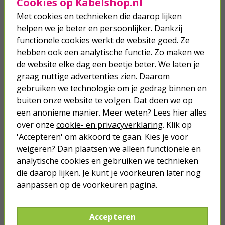
Cookies op Kabelshop.nl
cm (PP, Grijs)
Met cookies en technieken die daarop lijken
helpen we je beter en persoonlijker. Dankzij
29,95
functionele cookies werkt de website goed. Ze
hebben ook een analytische functie. Zo maken we
Tuinstoelhoes | Perel | 95 x 66 x
de website elke dag een beetje beter. We laten je
133 cm (PP, Grijs)
graag nuttige advertenties zien. Daarom
gebruiken we technologie om je gedrag binnen en
34,95
buiten onze website te volgen. Dat doen we op
een anonieme manier. Meer weten? Lees hier alles
over onze
cookie- en privacyverklaring
. Klik op
'Accepteren' om akkoord te gaan. Kies je voor
weigeren? Dan plaatsen we alleen functionele en
analytische cookies en gebruiken we technieken
Je verwacht het niet
die daarop lijken. Je kunt je voorkeuren later nog
Turbo onkruidverdelger (Concentraat,
3x 100ml) | Ook voor je gazon!
aanpassen op de voorkeuren pagina.
43,
50
40,
89
Accepteren