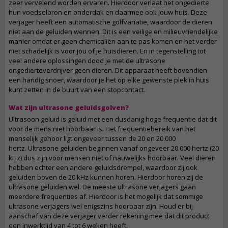
zeer vervelend worden ervaren. Hierdoor verlaat het ongedierte
hun voedselbron en onderdak en daarmee ook jouw huis. Deze
verjager heeft een automatische golfvariatie, waardoor de dieren
niet aan de geluiden wennen. Dit is een veilige en milieuvriendelijke
manier omdat er geen chemicaliën aan te pas komen en het verder
niet schadelijk is voor jou of je huisdieren. En in tegenstelling tot
veel andere oplossingen dood je met de ultrasone
ongedierteverdrijver geen dieren. Dit apparaat heeft bovendien
een handig snoer, waardoor je het op elke gewenste plek in huis
kunt zetten in de buurt van een stopcontact.
Wat zijn ultrasone geluidsgolven?
Ultrasoon geluid is geluid met een dusdanig hoge frequentie dat dit
voor de mens niet hoorbaar is. Het frequentiebereik van het
menselijk gehoor ligt ongeveer tussen de 20 en 20.000
hertz. Ultrasone geluiden beginnen vanaf ongeveer 20.000 hertz (20
kHz) dus zijn voor mensen niet of nauwelijks hoorbaar. Veel dieren
hebben echter een andere geluidsdrempel, waardoor zij ook
geluiden boven de 20 kHz kunnen horen. Hierdoor horen zij de
ultrasone geluiden wel. De meeste ultrasone verjagers gaan
meerdere frequenties af. Hierdoor is het mogelijk dat sommige
ultrasone verjagers wel enigszins hoorbaar zijn. Houd er bij
aanschaf van deze verjager verder rekening mee dat dit product
een inwerktijd van 4 tot 6 weken heeft.