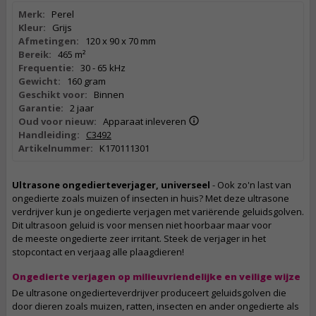
Merk:
Perel
Kleur:
Grijs
Afmetingen:
120 x 90 x 70 mm
Bereik:
465 m²
Frequentie:
30 - 65 kHz
Gewicht:
160 gram
Geschikt voor:
Binnen
Garantie:
2 jaar
Oud voor nieuw:
Apparaat inleveren
Handleiding:
C3492
Artikelnummer:
K170111301
Ultrasone ongedierteverjager, universeel
- Ook zo'n last van
ongedierte zoals muizen of insecten in huis? Met deze ultrasone
verdrijver kun je ongedierte verjagen met variërende geluidsgolven.
Dit ultrasoon geluid is voor mensen niet hoorbaar maar voor
de meeste ongedierte zeer irritant. Steek de verjager in het
stopcontact en verjaag alle plaagdieren!
Ongedierte verjagen op milieuvriendelijke en veilige wijze
De ultrasone ongedierteverdrijver produceert geluidsgolven die
door dieren zoals muizen, ratten, insecten en ander ongedierte als