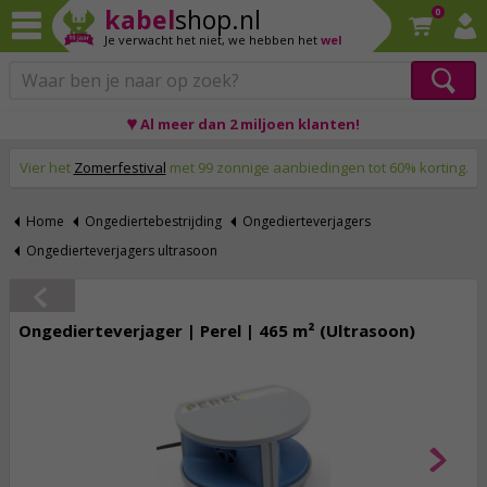
kabel
shop.nl
0
Je verwacht het niet,
we hebben het
wel
♥ Al meer dan 2 miljoen klanten!
Op werkdagen voor 23:59 uur besteld, morgen thuis!
Vier het
Zomerfestival
met 99 zonnige aanbiedingen tot 60% korting.
Home
Ongediertebestrijding
Ongedierteverjagers
Ongedierteverjagers ultrasoon
Ongedierteverjager | Perel | 465 m² (Ultrasoon)