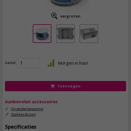
vergroten
27,
50
Morgen in huis!
Aantal
incl. btw
Toevoegen
Aanbevolen accessoires
Ongediertewering
Stekkerdozen
Specificaties