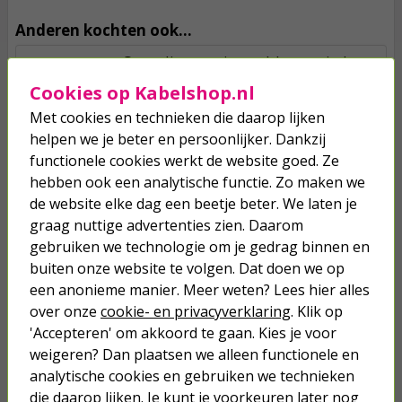
Anderen kochten ook...
Ongedierteverjager | Isotronic |
50m² (Ultrasoon)
Cookies op Kabelshop.nl
Met cookies en technieken die daarop lijken
21,50
helpen we je beter en persoonlijker. Dankzij
functionele cookies werkt de website goed. Ze
Insectenverjager | Isotronic | 30 m²
hebben ook een analytische functie. Zo maken we
(Eurostekker, Ultrasoon)
de website elke dag een beetje beter. We laten je
graag nuttige advertenties zien. Daarom
14,95
gebruiken we technologie om je gedrag binnen en
buiten onze website te volgen. Dat doen we op
Ongedierteverjager | Isotronic |
een anonieme manier. Meer weten? Lees hier alles
40m² (Ultrasoon, Drie frequenties)
over onze
cookie- en privacyverklaring
. Klik op
'Accepteren' om akkoord te gaan. Kies je voor
21,50
weigeren? Dan plaatsen we alleen functionele en
analytische cookies en gebruiken we technieken
die daarop lijken. Je kunt je voorkeuren later nog