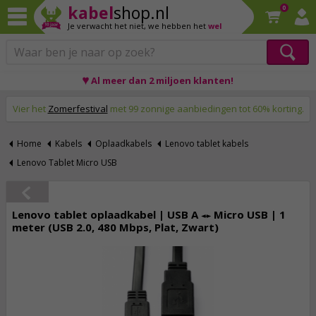
kabel
shop.nl
0
Je verwacht het niet,
we hebben het
wel
♥ Al meer dan 2 miljoen klanten!
Op werkdagen voor 23:59 uur besteld, morgen thuis!
Vier het
Zomerfestival
met 99 zonnige aanbiedingen tot 60% korting.
Home
Kabels
Oplaadkabels
Lenovo tablet kabels
Lenovo Tablet Micro USB
Lenovo tablet oplaadkabel | USB A ↔ Micro USB | 1
meter (USB 2.0, 480 Mbps, Plat, Zwart)