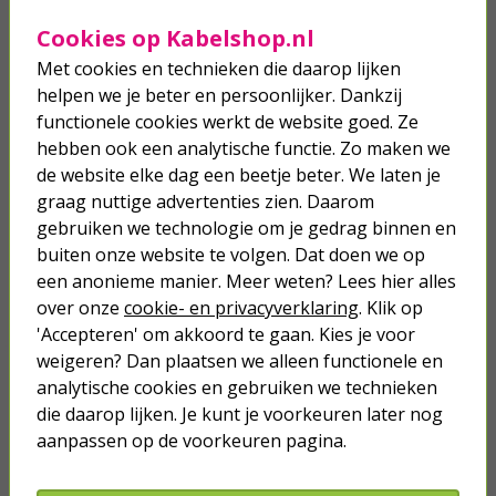
Cookies op Kabelshop.nl
Samsung oplaadkabel | USB A ↔
Met cookies en technieken die daarop lijken
USB C | 1 meter (USB 2.0, 15W, 480
helpen we je beter en persoonlijker. Dankzij
Mbps, Snellaadfunctie, Wit)
functionele cookies werkt de website goed. Ze
3,45
hebben ook een analytische functie. Zo maken we
de website elke dag een beetje beter. We laten je
Samsung oplaadkabel | USB A ↔
graag nuttige advertenties zien. Daarom
USB C | 2 meter (USB 2.0, 15W, 480
gebruiken we technologie om je gedrag binnen en
Mbps, Snellaadfunctie, Zwart)
buiten onze website te volgen. Dat doen we op
een anonieme manier. Meer weten? Lees hier alles
4,95
over onze
cookie- en privacyverklaring
. Klik op
'Accepteren' om akkoord te gaan. Kies je voor
weigeren? Dan plaatsen we alleen functionele en
analytische cookies en gebruiken we technieken
die daarop lijken. Je kunt je voorkeuren later nog
Je verwacht het niet
aanpassen op de voorkeuren pagina.
Turbo onkruidverdelger (Concentraat,
3x 100ml) | Ook voor je gazon!