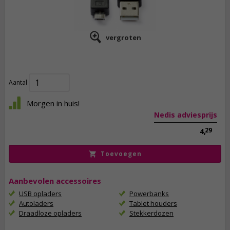
vergroten
3,
95
incl. btw
Aantal
Morgen in huis!
Nedis adviesprijs
29
4,
Toevoegen
Aanbevolen accessoires
USB opladers
Powerbanks
Autoladers
Tablet houders
Draadloze opladers
Stekkerdozen