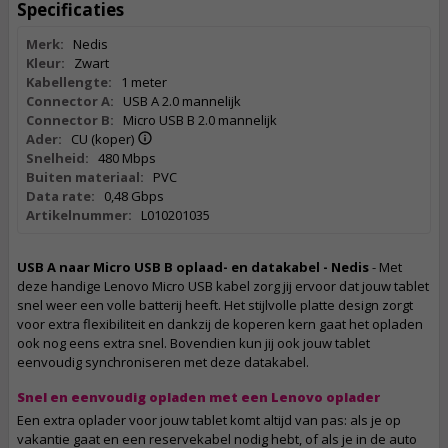
Specificaties
Merk:
Nedis
Kleur:
Zwart
Kabellengte:
1 meter
Connector A:
USB A 2.0 mannelijk
Connector B:
Micro USB B 2.0 mannelijk
Ader:
CU (koper)
Snelheid:
480 Mbps
Buiten materiaal:
PVC
Data rate:
0,48 Gbps
Artikelnummer:
L010201035
USB A naar Micro USB B oplaad- en datakabel - Nedis
- Met
deze handige Lenovo Micro USB kabel zorg jij ervoor dat jouw tablet
snel weer een volle batterij heeft. Het stijlvolle platte design zorgt
voor extra flexibiliteit en dankzij de koperen kern gaat het opladen
ook nog eens extra snel. Bovendien kun jij ook jouw tablet
eenvoudig synchroniseren met deze datakabel.
Snel en eenvoudig opladen met een Lenovo oplader
Een extra oplader voor jouw tablet komt altijd van pas: als je op
vakantie gaat en een reservekabel nodig hebt, of als je in de auto