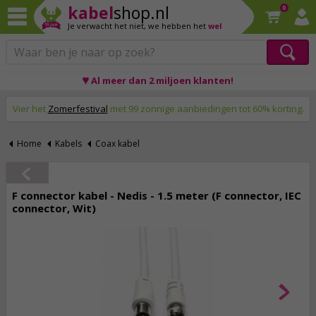
kabel
shop.nl
0
Je verwacht het niet,
we hebben het
wel
♥ Al meer dan 2 miljoen klanten!
Op werkdagen voor 23:59 uur besteld, morgen thuis!
Vier het
Zomerfestival
met 99 zonnige aanbiedingen tot 60% korting.
Home
Kabels
Coax kabel
F connector kabel - Nedis - 1.5 meter (F connector, IEC
connector, Wit)