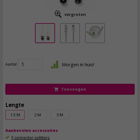
vergroten
2,
75
Morgen in huis!
Aantal
incl. btw
Toevoegen
Lengte
1.5 M
2 M
3 M
Aanbevolen accessoires
F connector splitters