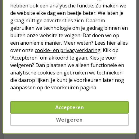
hebben ook een analytische functie. Zo maken we
1,10
de website elke dag een beetje beter. We laten je
graag nuttige advertenties zien. Daarom
gebruiken we technologie om je gedrag binnen en
buiten onze website te volgen. Dat doen we op
een anonieme manier. Meer weten? Lees hier alles
Je verwacht het niet
over onze
cookie- en privacyverklaring
. Klik op
Turbo onkruidverdelger (Concentraat,
'Accepteren' om akkoord te gaan. Kies je voor
3x 100ml) | Ook voor je gazon!
weigeren? Dan plaatsen we alleen functionele en
43,
50
analytische cookies en gebruiken we technieken
40,
89
die daarop lijken. Je kunt je voorkeuren later nog
aanpassen op de voorkeuren pagina.
Accepteren
Weigeren