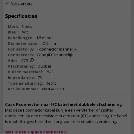
Versterkers
Specificaties
Merk:
Nedis
Kleur:
Wit
Kabellengte:
1,5 meter
Diameter kabel:
Ø 5 mm
Connector A:
F-connector mannelijk
Connector B:
Coax (IEC) mannelijk
Ader:
CCS
Afscherming:
Dubbel
Buiten materiaal:
PVC
Impendantie:
75
Type aansluiting:
Recht
Artikelnummer:
N010408358
Coax F connector naar IEC kabel met dubbele afscherming
-
Met deze F connector kabel kun je een versterker of splitter
aansluiten op een televisie met een coax (IEC) aansluiting. De kabel
is dubbel afgeschermd en zorgt voor een stabiele verbinding.
Wat is een F quick connector?