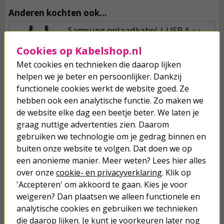
Anderen kochten ook...
Samsung oplaadkabel | USB A ↔
USB C | 0.1 meter (USB 2.0, 15W,
Cookies op Kabelshop.nl
480 Mbps, Snellaadfunctie, Zwart)
Met cookies en technieken die daarop lijken
2,75
helpen we je beter en persoonlijker. Dankzij
functionele cookies werkt de website goed. Ze
Alleslijm | Pritt (Flacon,
hebben ook een analytische functie. Zo maken we
Oplosmiddelvrij, 100 ml)
de website elke dag een beetje beter. We laten je
graag nuttige advertenties zien. Daarom
2,95
gebruiken we technologie om je gedrag binnen en
buiten onze website te volgen. Dat doen we op
Reservelamp voor UV
een anonieme manier. Meer weten? Lees hier alles
waterzuivering | Ubbink (5W)
over onze
cookie- en privacyverklaring
. Klik op
'Accepteren' om akkoord te gaan. Kies je voor
11,95
weigeren? Dan plaatsen we alleen functionele en
analytische cookies en gebruiken we technieken
die daarop lijken. Je kunt je voorkeuren later nog