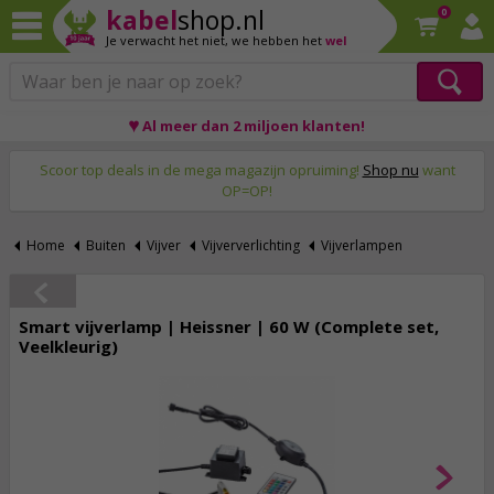
kabel
shop.nl
0
Je verwacht het niet,
we hebben het
wel
♥ Al meer dan 2 miljoen klanten!
Op werkdagen voor 23:59 uur besteld, morgen thuis!
Scoor top deals in de mega magazijn opruiming!
Shop nu
want
OP=OP!
Home
Buiten
Vijver
Vijververlichting
Vijverlampen
Smart vijverlamp | Heissner | 60 W (Complete set,
Veelkleurig)