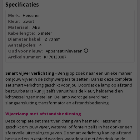
Specificaties
Merk:
Heissner
Kleur:
Zwart
Materiaal:
ABS
Kabellengte:
5 meter
Diameter kabel:
Ø 70 mm
Aantal polen:
4
Oud voor nieuw:
Apparaat inleveren
Artikelnummer:
K170130087
Smart vijver verlichting
- Ben jij op zoek naar een unieke manier
om jouw vijver in de schijnwerpers te zetten? Dan is deze complete
set smart verlichting geschikt voor jou. Doordat de lamp op afstand
bestuurbaar is kun jij zelfs vanuit huis de kleur, helderheid en
lichtwisselingen instellen. De lamp wordt geleverd met
slangaansluiting, transformator en afstandsbediening.
Vijverlamp met afstandsbediening
Deze complete set smart verlichting van het merk Heissner is
geschikt om jouw vijver, waterval of fontein zelfs in het donker een
sfeervolle uitstraling te geven. De smart verlichting kan op afstand
bestuurd en ingesteld worden, waardoor jij met één druk op de