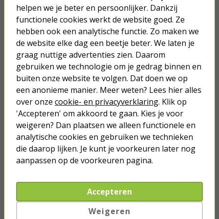
helpen we je beter en persoonlijker. Dankzij
functionele cookies werkt de website goed. Ze
USB C snellader | Hama | 1 poort
hebben ook een analytische functie. Zo maken we
(USB C, 20W, Zwart)
de website elke dag een beetje beter. We laten je
graag nuttige advertenties zien. Daarom
16,95
gebruiken we technologie om je gedrag binnen en
buiten onze website te volgen. Dat doen we op
een anonieme manier. Meer weten? Lees hier alles
over onze
cookie- en privacyverklaring
. Klik op
'Accepteren' om akkoord te gaan. Kies je voor
Je verwacht het niet
weigeren? Dan plaatsen we alleen functionele en
Turbo onkruidverdelger (Concentraat,
analytische cookies en gebruiken we technieken
3x 100ml) | Ook voor je gazon!
die daarop lijken. Je kunt je voorkeuren later nog
43,
50
40,
aanpassen op de voorkeuren pagina.
89
Accepteren
Weigeren