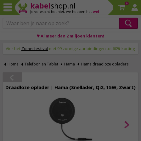
kabel
shop.nl
0
Je verwacht het niet,
we hebben het
wel
♥ Al meer dan 2 miljoen klanten!
Op werkdagen voor 23:59 uur besteld, morgen thuis!
Vier het
Zomerfestival
met 99 zonnige aanbiedingen tot 60% korting.
Home
Telefoon en Tablet
Hama
Hama draadloze opladers
Draadloze oplader | Hama (Snellader, Qi2, 15W, Zwart)