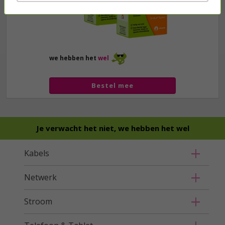
we hebben het
wel
Bestel mee
Je verwacht het niet, we hebben het wel
Kabels
Netwerk
Stroom