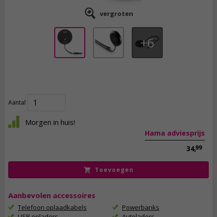
vergroten
6
27,
50
incl. btw
Aantal
Morgen in huis!
Hama adviesprijs
99
34,
Toevoegen
Aanbevolen accessoires
Telefoon oplaadkabels
Powerbanks
USB opladers
Autoladers