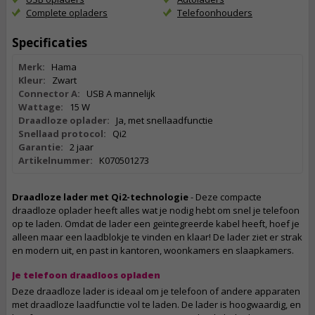
Complete opladers
Telefoonhouders
Specificaties
Merk:
Hama
Kleur:
Zwart
Connector A:
USB A mannelijk
Wattage:
15 W
Draadloze oplader:
Ja, met snellaadfunctie
Snellaad protocol:
Qi2
Garantie:
2 jaar
Artikelnummer:
K070501273
Draadloze lader met Qi2-technologie
- Deze compacte
draadloze oplader heeft alles wat je nodig hebt om snel je telefoon
op te laden. Omdat de lader een geïntegreerde kabel heeft, hoef je
alleen maar een laadblokje te vinden en klaar! De lader ziet er strak
en modern uit, en past in kantoren, woonkamers en slaapkamers.
Je telefoon draadloos opladen
Deze draadloze lader is ideaal om je telefoon of andere apparaten
met draadloze laadfunctie vol te laden. De lader is hoogwaardig, en