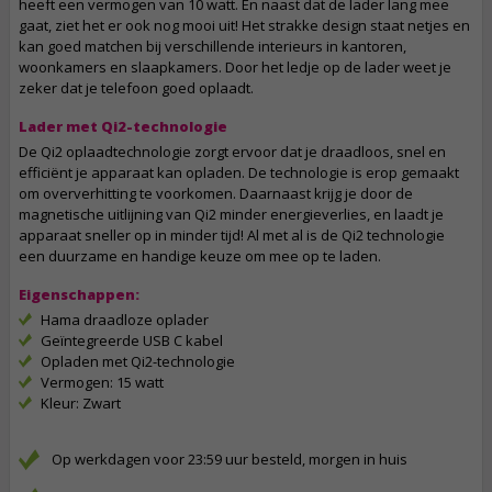
heeft een vermogen van 10 watt. En naast dat de lader lang mee
gaat, ziet het er ook nog mooi uit! Het strakke design staat netjes en
kan goed matchen bij verschillende interieurs in kantoren,
woonkamers en slaapkamers. Door het ledje op de lader weet je
zeker dat je telefoon goed oplaadt.
Lader met Qi2-technologie
De Qi2 oplaadtechnologie zorgt ervoor dat je draadloos, snel en
efficiënt je apparaat kan opladen. De technologie is erop gemaakt
om oververhitting te voorkomen. Daarnaast krijg je door de
magnetische uitlijning van Qi2 minder energieverlies, en laadt je
apparaat sneller op in minder tijd! Al met al is de Qi2 technologie
een duurzame en handige keuze om mee op te laden.
Eigenschappen:
Hama draadloze oplader
Geïntegreerde USB C kabel
Opladen met Qi2-technologie
Vermogen: 15 watt
Kleur: Zwart
Op werkdagen voor 23:59 uur besteld, morgen in huis